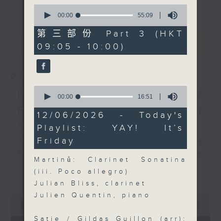
更多...
0
insightful conversations with local
seconds
00:00
55:09
arts insiders. Whether you need
of
55
high-energy rhythms for a morning
第三部份 Part 3 (HKT
minutes,
最新
LATEST
workout or breezy playlists to
09:05 - 10:00)
9
seconds
beat the summer heat, Livia
curates the perfect soundtrack to
07/08/2026
shape your day. So pour a coffee,
0
tune in, and let’s start the
First Notes 由聆開始 /
seconds
00:00
16:51
morning together.
of
First Notes Focus: Of
16
12/06/2026 - Today's
minutes,
Slides and Keys
Playlist: YAY! It’s
51
seconds
Friday
Join Chris Coleman on First Notes
Focus as the HK Phil's trombone
Martinů: Clarinet Sonatina
section - Principal, Jarod
更多...
(iii. Poco allegro)
Vermette, Christian Goldsmith,
Julian Bliss, clarinet
Kevin Thompson and Aaron Albert,
Julien Quentin, piano
0
joins Principal Clarinet Andrew
seconds
00:00
2:44:59
Simon. Discover memorable
of
Satie / Gildas Guillon (arr):