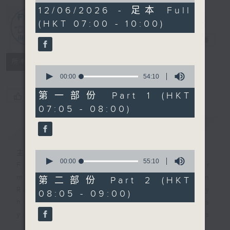
2
12/06/2026 - 足本 Full
hours,
(HKT 07:00 - 10:00)
44
First Notes
minutes,
由聆開始
電台直播
9
seconds
所有集數
0
seconds
00:00
54:10
of
54
第一部份 Part 1 (HKT
您喜歡這個節目嗎?
minutes,
07:05 - 08:00)
10
seconds
簡介
GIST
主持人：Livia Lin 凌崎偵
0
seconds
00:00
55:10
First Notes with Livia Lin
is your
of
morning, perfectly composed on
55
第二部份 Part 2 (HKT
minutes,
Radio 4. Tailored for the early
08:05 - 09:00)
10
hours, this vibrant hub connects
seconds
you directly to Hong Kong’s
creative scene through relaxed,