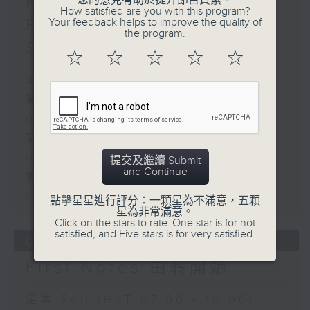
First Notes 由聆開始 /
您的意見有助於提升節目質素。
How satisfied are you with this program?
First Notes Focus: Of
Your feedback helps to improve the quality of
the program.
Slides and Keys
☆
☆
☆
☆
☆
足本 Full (HKT 07:05 - 10:00)
第一部份 Part 1 (HKT 07:05 -
08:00)
第二部份 Part 2 (HKT 08:05 -
09:00)
提交及繼續 Submit
and Continue
第三部份 Part 3 (HKT 09:05 -
10:00)
點擊星星進行評分：一顆星為不滿意，五顆
星為非常滿意。
Click on the stars to rate: One star is for not
satisfied, and Five stars is for very satisfied.
06/08/2026
First Notes 由聆開始
足本 Full (HKT 07:00 - 10:00)