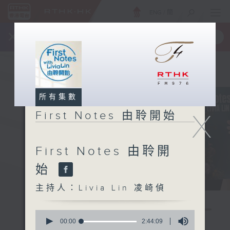
ENG
/
簡
×
全新 RTHK On The Go
取得
一手掌握 RTHK 電台、電視節目
所有集數
X
First Notes 由聆開始
First Notes 由聆開
始
主持人：Livia Lin 凌崎偵
0
seconds
00:00
2:44:09
of