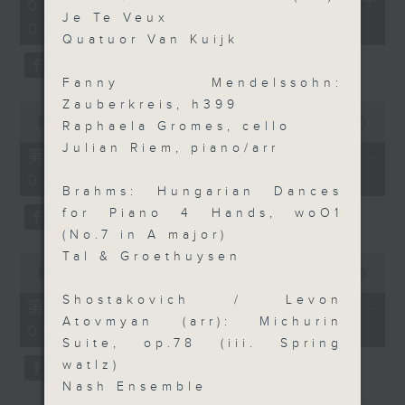
2
07/08/2026 - 足本 Full (HKT
orchestra stories, the secrets of
hours,
Je Te Veux
07:05 - 10:00)
their auxiliary instruments, and
44
Quatuor Van Kuijk
minutes,
the rare repertoire that brings
59
these slides and keys into the
seconds
Fanny Mendelssohn:
spotlight.
Zauberkreis, h399
0
seconds
00:00
55:10
Raphaela Gromes, cello
of
Julian Riem, piano/arr
55
第一部份 Part 1 (HKT 07:05 -
minutes,
08:00)
10
Brahms: Hungarian Dances
seconds
for Piano 4 Hands, woO1
(No.7 in A major)
Tal & Groethuysen
0
seconds
00:00
55:20
of
Shostakovich / Levon
55
第二部份 Part 2 (HKT 08:05 -
minutes,
Atovmyan (arr): Michurin
09:00)
20
Suite, op.78 (iii. Spring
seconds
watlz)
Nash Ensemble