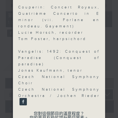
0
seconds
00:00
55:09
Couperin: Concert Royaux,
of
Quatrième Concerto in E
55
第三部份 Part 3 (HKT 09:05 -
minutes,
minor (vii. Forlane en
10:00)
9
rondeau. Gayement)
seconds
Lucie Horsch, recorder
Tom Foster, harpsichord
Vangelis: 1492: Conquest of
Paradise (Conquest of
重溫
CATCHUP
paradise)
Jonas Kaufmann, tenor
Czech National Symphony
07 - 08
2026
Choir
Czech National Symphony
Orchestra / Jochen Rieder
07/08/2026
您對這個節目的滿意程度？