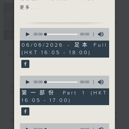
17鋼琴奏鳴曲，D.850；舒
Music
更多...
曼：童年情景，作品15
Insider 新聲
(Arcardi Volodos)
事務所
電台直播
· 新秀關注組 (小提琴家 吉村
0
妃鞠 HIMARI)
seconds
00:00
00:00
所有集數
of
0
06/06/2026 - 足本 Full
樂聞提要：
seconds
(HKT 16:05 - 18:00)
· 2026年比利時伊利沙伯皇
您喜歡這個節目嗎?
后大賽得獎名單出爐
· 巴黎樂團宣佈由西班牙指揮
簡介
GIST
家干沙利斯蒙夏士 (Roberto
0
González-Monjas) 出任首
seconds
00:00
00:00
主持人：Toby Wong 黃嘉浩
of
席客席指揮
0
第一部份 Part 1 (HKT
星期六 Sat 4-6pm
· 瑞典電台交響樂團為指揮大
seconds
16:05 - 17:00)
師比奧斯達 (Herbert
「新聲事務所」專注發掘國際樂壇最新動向，
Blomstedt) 設立銅像
由主持黃嘉浩分享各大比賽及獎項消息、音樂
節資訊及熱門話題，亦會介紹最近推出的錄
新碟介紹 ：
0
音，從中摸索古典音樂的潮流走向。