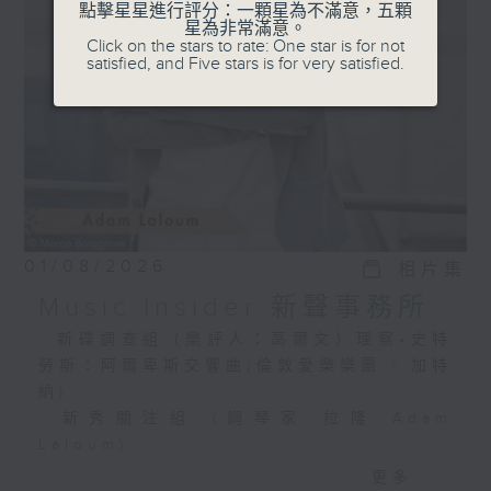
選出富有魅力的新一代音樂家，透過錄音介紹
點擊星星進行評分：一顆星為不滿意，五顆
星為非常滿意。
給你。
Click on the stars to rate: One star is for not
satisfied, and Five stars is for very satisfied.
01/08/2026
相片集
Music Insider 新聲事務所
· 新碟調查組（樂評人：高爾文）理察•史特
勞斯：阿爾卑斯交響曲(倫敦愛樂樂團 / 加特
納)
· 新秀關注組 (鋼琴家 拉隆 Adam
Laloum)
更多...