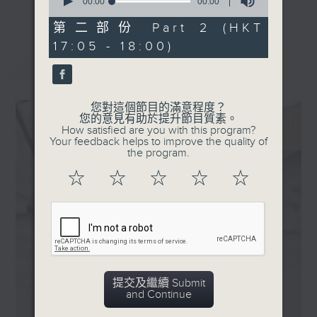
· 晚禱 (Sean Shibe)
seconds
00:00
00:00
更多...
of
· Lamenting Earth
0
第二部份 Part 2 (HKT
主持更會邀請業界中人參與各個環節：
(Nicholas Phan, Myra
seconds
17:05 - 18:00)
Huang, Jasper String
最新
LATEST
「新碟調查組」：對樂迷來說，能在聆聽的過
Quartet）
程中理解作品的脈絡，聽到演譯裡的特點，從
中理解到演出者的想法，是回味無窮的個人體
您對這個節目的滿意程度？
驗。然而，要得出自己的判斷並不容易。所以
您的意見有助於提升節目質素。
How satisfied are you with this program?
調查組請來資深的聆聽者 ─ 樂評人─ 來分
Your feedback helps to improve the quality of
享、闡述他們對唱片的評價，作為樂迷在賞樂
the program.
路途上的導航。
☆
☆
☆
☆
☆
「名家深度談」：音樂家、作曲家、演出策劃
者、監製，以至評論家，都是古典音樂發展的
推手。節目請來各路名家分享他們在其專長領
域的所見所想。
提交及繼續 Submit
「新秀關注組」：你有否感到樂壇新星之多、
and Continue
冒起之快，令人難以逐一好好認識？主持人會