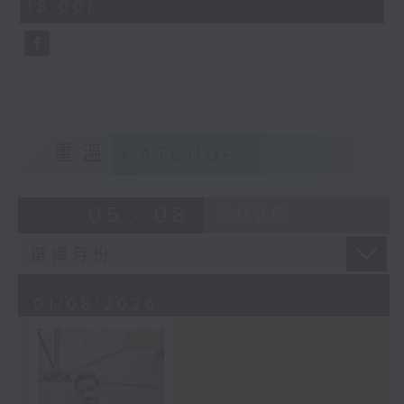
18:00)
10
seconds
重溫
CATCHUP
05 - 08
2026
01/08/2026