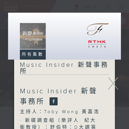
ENG
/
簡
×
全新 RTHK On The Go
取得
一手掌握 RTHK 電台、電視節目
所有集數
Music Insider 新聲事務
所
X
Music Insider 新聲
事務所
主持人：Toby Wong 黃嘉浩
· 新碟調查組（樂評人: 紀大
衛教授）：舒伯特：D大調第