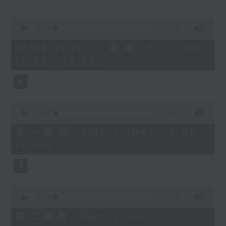
樂聞提要：
· 波士頓交響樂團樂迷發起派發紅花行動，支
0
持指揮家尼遜斯，卻被樂團管理層禁止
seconds
00:00
1:50:00
of
· 大都會歌劇院與樂詩公會達成初步協議，讓
1
01/08/2026 - 足本 Full (HKT
合約樂師薪酬追上正式樂團成員
hour,
16:05 - 18:00)
50
· 德國拜羅伊特音樂節開幕，慶祝成立150周
minutes,
年
0
seconds
新碟介紹 ：
0
· 布拉姆斯：小提琴奏鳴曲 (James
seconds
00:00
55:10
of
Ehnes, Andrew Armstrong)
55
第一部份 Part 1 (HKT 16:05 -
· 柯夫：布朗尼之歌（Chen Reiss,
minutes,
17:00)
10
Reginald Mobley, Andrzej
seconds
Filończyk, 底特律交響樂團, 底特律歌劇
院青年合唱團, Audivi 合唱團 / Jader
Bignamini)
0
seconds
00:00
55:10
of
55
第二部份 Part 2 (HKT 17:05 -
minutes,