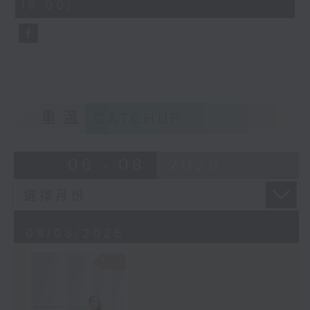
18:00)
10
seconds
重溫
CATCHUP
06 - 08
2026
08/08/2026