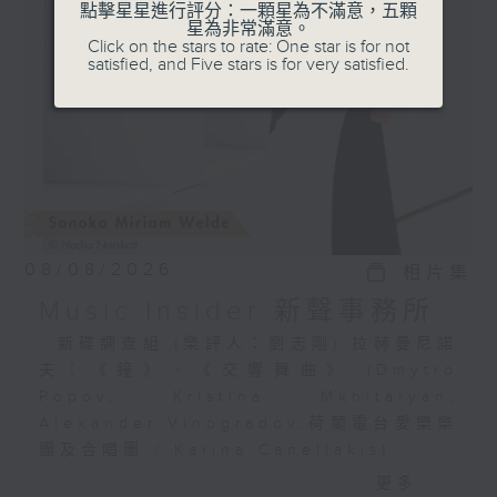
選出富有魅力的新一代音樂家，透過錄音介紹
點擊星星進行評分：一顆星為不滿意，五顆
星為非常滿意。
給你。
Click on the stars to rate: One star is for not
satisfied, and Five stars is for very satisfied.
08/08/2026
相片集
Music Insider 新聲事務所
· 新碟調查組 (樂評人：劉志剛) 拉赫曼尼諾
夫：《鐘》、《交響舞曲》 (Dmytro
Popov, Kristina Mkhitaryan,
Alexander Vinogradov,荷蘭電台愛樂樂
團及合唱團 / Karina Canellakis)
· 新秀關注組 (小提琴家 韋特 Sonoko
更多...