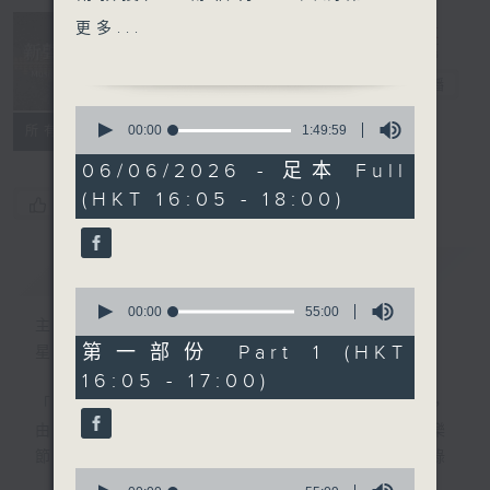
17鋼琴奏鳴曲，D.850；舒
Music
更多...
曼：童年情景，作品15
Insider 新聲
(Arcardi Volodos)
事務所
電台直播
· 新秀關注組 (小提琴家 吉村
0
妃鞠 HIMARI)
seconds
00:00
1:49:59
所有集數
of
1
06/06/2026 - 足本 Full
樂聞提要：
hour,
(HKT 16:05 - 18:00)
49
· 2026年比利時伊利沙伯皇
您喜歡這個節目嗎?
minutes,
后大賽得獎名單出爐
59
seconds
· 巴黎樂團宣佈由西班牙指揮
簡介
GIST
家干沙利斯蒙夏士 (Roberto
0
González-Monjas) 出任首
seconds
00:00
55:00
主持人：Toby Wong 黃嘉浩
of
席客席指揮
55
第一部份 Part 1 (HKT
星期六 Sat 4-6pm
· 瑞典電台交響樂團為指揮大
minutes,
16:05 - 17:00)
0
師比奧斯達 (Herbert
seconds
「新聲事務所」專注發掘國際樂壇最新動向，
Blomstedt) 設立銅像
由主持黃嘉浩分享各大比賽及獎項消息、音樂
節資訊及熱門話題，亦會介紹最近推出的錄
新碟介紹 ：
0
音，從中摸索古典音樂的潮流走向。