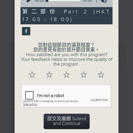
· 晚禱 (Sean Shibe)
seconds
00:00
55:09
更多...
of
· Lamenting Earth
55
第二部份 Part 2 (HKT
主持更會邀請業界中人參與各個環節：
(Nicholas Phan, Myra
minutes,
17:05 - 18:00)
9
Huang, Jasper String
seconds
最新
LATEST
「新碟調查組」：對樂迷來說，能在聆聽的過
Quartet）
程中理解作品的脈絡，聽到演譯裡的特點，從
中理解到演出者的想法，是回味無窮的個人體
您對這個節目的滿意程度？
驗。然而，要得出自己的判斷並不容易。所以
您的意見有助於提升節目質素。
How satisfied are you with this program?
調查組請來資深的聆聽者 ─ 樂評人─ 來分
Your feedback helps to improve the quality of
享、闡述他們對唱片的評價，作為樂迷在賞樂
the program.
路途上的導航。
☆
☆
☆
☆
☆
「名家深度談」：音樂家、作曲家、演出策劃
者、監製，以至評論家，都是古典音樂發展的
推手。節目請來各路名家分享他們在其專長領
域的所見所想。
提交及繼續 Submit
「新秀關注組」：你有否感到樂壇新星之多、
and Continue
冒起之快，令人難以逐一好好認識？主持人會