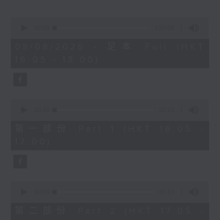
Miriam Welde)
0
樂聞提要：
seconds
00:00
1:50:00
of
· 韓國花腔女高音曹秀美榮獲卡拉絲國際大獎
1
08/08/2026 - 足本 Full (HKT
· 波士頓愛樂樂團宣佈最後一季節目，其後解
hour,
16:05 - 18:00)
50
散
minutes,
· 美國研究探討視障弦樂家學習，設計輔助技
0
seconds
術提升自主練習能力
0
新碟介紹 ：
seconds
00:00
55:10
of
· CPE巴赫：柏林交響曲 (Arte Dei
55
第一部份 Part 1 (HKT 16:05 -
Suonatori / Marcin Świątkiewicz)
minutes,
17:00)
10
· 西貝流士：交響曲全集 (赫爾辛基愛樂樂團
seconds
/ Jukka-Pekka Saraste)
0
seconds
00:00
55:10
of
55
第二部份 Part 2 (HKT 17:05 -
minutes,