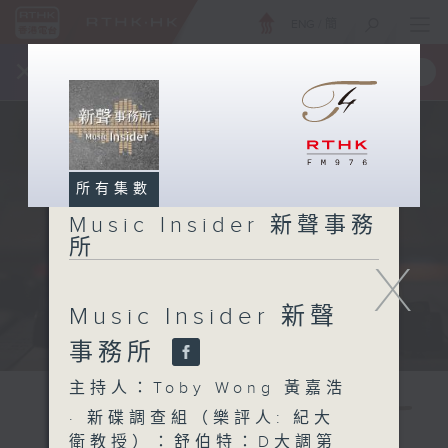
ENG
/
簡
×
全新 RTHK On The Go
取得
一手掌握 RTHK 電台、電視節目
所有集數
Music Insider 新聲事務
所
X
Music Insider 新聲
事務所
主持人：Toby Wong 黃嘉浩
· 新碟調查組（樂評人: 紀大
衛教授）：舒伯特：D大調第