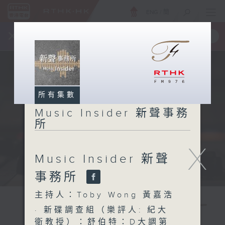
ENG
/
簡
×
全新 RTHK On The Go
取得
一手掌握 RTHK 電台、電視節目
所有集數
Music Insider 新聲事務
所
X
Music Insider 新聲
事務所
主持人：Toby Wong 黃嘉浩
· 新碟調查組（樂評人: 紀大
衛教授）：舒伯特：D大調第