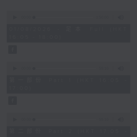
樂聞提要：
· 波士頓交響樂團樂迷發起派發紅花行動，支
0
持指揮家尼遜斯，卻被樂團管理層禁止
seconds
00:00
1:50:00
of
· 大都會歌劇院與樂詩公會達成初步協議，讓
1
01/08/2026 - 足本 Full (HKT
合約樂師薪酬追上正式樂團成員
hour,
16:05 - 18:00)
50
· 德國拜羅伊特音樂節開幕，慶祝成立150周
minutes,
年
0
seconds
新碟介紹 ：
0
· 布拉姆斯：小提琴奏鳴曲 (James
seconds
00:00
55:10
of
Ehnes, Andrew Armstrong)
55
第一部份 Part 1 (HKT 16:05 -
· 柯夫：布朗尼之歌（Chen Reiss,
minutes,
17:00)
10
Reginald Mobley, Andrzej
seconds
Filończyk, 底特律交響樂團, 底特律歌劇
院青年合唱團, Audivi 合唱團 / Jader
Bignamini)
0
seconds
00:00
55:10
of
55
第二部份 Part 2 (HKT 17:05 -
minutes,