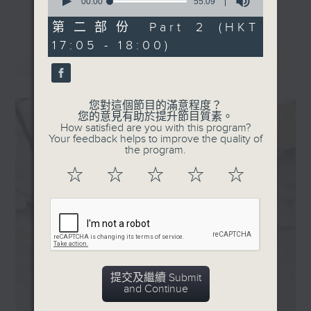
· 晚禱 (Sean Shibe)
seconds
00:00
55:09
更多...
of
· Lamenting Earth
55
第二部份 Part 2 (HKT
主持更會邀請業界中人參與各個環節：
(Nicholas Phan, Myra
minutes,
17:05 - 18:00)
9
Huang, Jasper String
seconds
最新
LATEST
「新碟調查組」：對樂迷來說，能在聆聽的過
Quartet）
程中理解作品的脈絡，聽到演譯裡的特點，從
中理解到演出者的想法，是回味無窮的個人體
您對這個節目的滿意程度？
驗。然而，要得出自己的判斷並不容易。所以
您的意見有助於提升節目質素。
How satisfied are you with this program?
調查組請來資深的聆聽者 ─ 樂評人─ 來分
Your feedback helps to improve the quality of
享、闡述他們對唱片的評價，作為樂迷在賞樂
the program.
路途上的導航。
☆
☆
☆
☆
☆
「名家深度談」：音樂家、作曲家、演出策劃
者、監製，以至評論家，都是古典音樂發展的
推手。節目請來各路名家分享他們在其專長領
域的所見所想。
提交及繼續 Submit
「新秀關注組」：你有否感到樂壇新星之多、
and Continue
冒起之快，令人難以逐一好好認識？主持人會