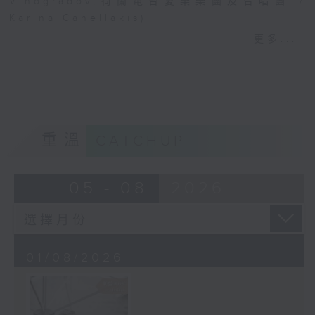
Vinogradov,荷蘭電台愛樂樂團及合唱團 /
Karina Canellakis)
· 新秀關注組 (小提琴家 韋特 Sonoko Miriam
更多...
Welde)
樂聞提要：
· 韓國花腔女高音曹秀美榮獲卡拉絲國際大獎
· 波士頓愛樂樂團宣佈最後一季節目，其後解散
· 美國研究探討視障弦樂家學習，設計輔助技術提
重溫
CATCHUP
升自主練習能力
05 - 08
2026
新碟介紹 ：
· CPE巴赫：柏林交響曲 (Arte Dei
Suonatori / Marcin Świątkiewicz)
· 西貝流士：交響曲全集 (赫爾辛基愛樂樂團 /
Jukka-Pekka Saraste)
01/08/2026