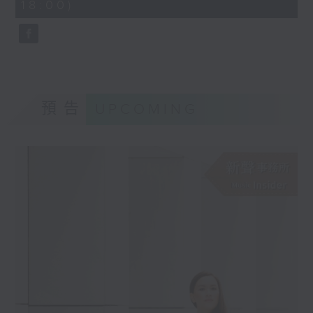
18:00)
10
seconds
預告
UPCOMING