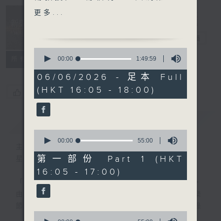
17鋼琴奏鳴曲，D.850；舒
Music
更多...
曼：童年情景，作品15
Insider 新聲
(Arcardi Volodos)
事務所
電台直播
· 新秀關注組 (小提琴家 吉村
0
妃鞠 HIMARI)
seconds
00:00
1:49:59
所有集數
of
1
06/06/2026 - 足本 Full
樂聞提要：
hour,
(HKT 16:05 - 18:00)
49
· 2026年比利時伊利沙伯皇
您喜歡這個節目嗎?
minutes,
后大賽得獎名單出爐
59
seconds
· 巴黎樂團宣佈由西班牙指揮
簡介
GIST
家干沙利斯蒙夏士 (Roberto
0
González-Monjas) 出任首
seconds
00:00
55:00
主持人：Toby Wong 黃嘉浩
of
席客席指揮
55
第一部份 Part 1 (HKT
星期六 Sat 4-6pm
· 瑞典電台交響樂團為指揮大
minutes,
16:05 - 17:00)
0
師比奧斯達 (Herbert
seconds
「新聲事務所」專注發掘國際樂壇最新動向，
Blomstedt) 設立銅像
由主持黃嘉浩分享各大比賽及獎項消息、音樂
節資訊及熱門話題，亦會介紹最近推出的錄
新碟介紹 ：
0
音，從中摸索古典音樂的潮流走向。