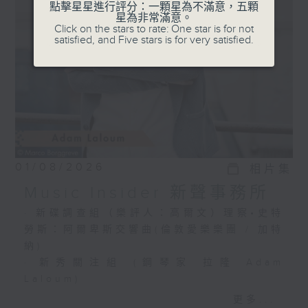
選出富有魅力的新一代音樂家，透過錄音介紹
點擊星星進行評分：一顆星為不滿意，五顆
星為非常滿意。
給你。
Click on the stars to rate: One star is for not
satisfied, and Five stars is for very satisfied.
01/08/2026
相片集
Music Insider 新聲事務所
· 新碟調查組（樂評人：高爾文）理察•史特
勞斯：阿爾卑斯交響曲(倫敦愛樂樂團 / 加特
納)
· 新秀關注組 (鋼琴家 拉隆 Adam
Laloum)
更多...