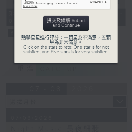
seconds
00:00
55:00
of
55
第五部份 Part 5 (HKT 04:05 -
minutes,
提交及繼續 Submit
05:00)
0
and Continue
seconds
點擊星星進行評分：一顆星為不滿意，五顆
星為非常滿意。
Click on the stars to rate: One star is for not
satisfied, and Five stars is for very satisfied.
重溫
CATCHUP
07 - 08
2026
07/08/2026
Night Music 長夜細聽