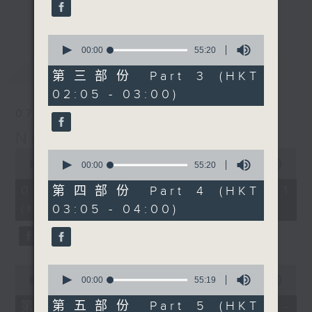
enjoyable jazz music.
更多...
When you are alone and sleepless,
0
seconds
00:00
55:20
please remember good music is
of
最新
LATEST
always there on Radio 4.
55
第三部份 Part 3 (HKT
minutes,
02:05 - 03:00)
20
「長夜細聽」節目當然少不了氣質優雅的作
seconds
07/08/2026
品，每晚亦會精選一些中國音樂送上。週五和
Night Music 長夜細聽
週六晚還有兩小時爵士樂。
0
0
seconds
00:00
54:59
seconds
00:00
55:20
如果哪天你不能入睡，別忘了第四台這裡總有
of
of
54
值得細聽的音樂。
55
07/08/2026 - 第一部份 Part 1
第四部份 Part 4 (HKT
minutes,
minutes,
(HKT 00:05 - 01:00)
03:05 - 04:00)
59
20
seconds
seconds
0
0
seconds
seconds
00:00
55:00
00:00
55:19
of
of
55
55
第五部份 Part 5 (HKT
第二部份 Part 2 (HKT 01:05 -