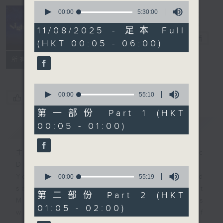
0
seconds
00:00
5:30:00
of
Night Music
5
11/08/2025 - 足本 Full
hours,
長夜細聽
電台直播
(HKT 00:05 - 06:00)
30
minutes,
聯絡
0
所有集數
seconds
0
seconds
00:00
55:10
您喜歡這個節目嗎?
of
55
第一部份 Part 1 (HKT
minutes,
00:05 - 01:00)
簡介
GIST
10
seconds
主持人：Host: Cleo Leung, Isaac
Droscha, Bill Robertson
0
You will find many soft pieces and
seconds
00:00
55:19
of
some Chinese works in Night
55
第二部份 Part 2 (HKT
Music. Friday and Saturday nights
minutes,
01:05 - 02:00)
19
will begin with two hours of
seconds