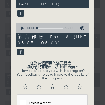
minutes,
minutes,
04:05 - 05:00)
02:00)
0
19
seconds
seconds
0
0
seconds
00:00
55:10
seconds
00:00
54:59
of
of
55
54
第六部份 Part 6 (HKT
第三部份 Part 3 (HKT 02:05 -
minutes,
minutes,
05:05 - 06:00)
03:00)
10
59
seconds
seconds
您對這個節目的滿意程度？
0
您的意見有助於提升節目質素。
seconds
00:00
55:00
How satisfied are you with this program?
of
Your feedback helps to improve the quality of
55
第四部份 Part 4 (HKT 03:05 -
the program.
minutes,
04:00)
0
☆
☆
☆
☆
☆
seconds
0