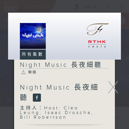
ENG
/
簡
×
全新 RTHK On The Go
取得
一手掌握 RTHK 電台、電視節目
所有集數
Night Music 長夜細聽
聯絡
X
Night Music 長夜細
聽
Monday - Sunday 星期一至日 12am...
主持人：Host: Cleo
Leung, Isaac Droscha,
Bill Robertson