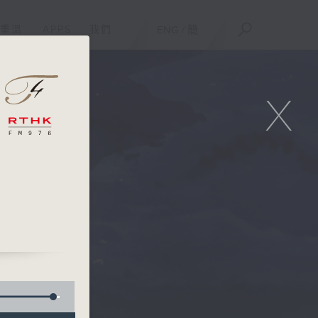
重溫
APPS
我們
ENG
/
簡
X