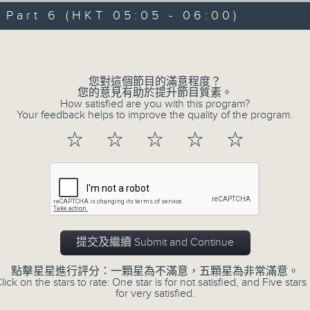
07/08/2026 - 足本 Full (HKT 00:05
hours,
art 6 (HKT 05:05 - 06:00)
29
minutes,
Volume
59
seconds
Volume
90%
0
您對這個節目的滿意程度？
seconds
00:00
您的意見有助於提升節目質素。
of
How satisfied are you with this program?
55
第一部份 Part 1 (HKT 00:05 - 01:00
Your feedback helps to improve the quality of the program.
minutes,
0
☆
☆
☆
☆
☆
seconds
Volume
90%
0
seconds
00:00
of
55
第二部份 Part 2 (HKT 01:05 - 02:00
minutes,
10
提交及繼續 Submit and Continue
seconds
Volume
90%
點擊星星進行評分：一顆星為不滿意，五顆星為非常滿意。
lick on the stars to rate: One star is for not satisfied, and Five stars 
0
for very satisfied.
seconds
00:00
of