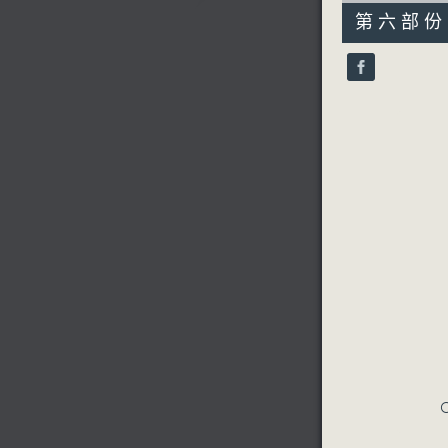
55
第六部份 P
minutes,
10
seconds
90%
C