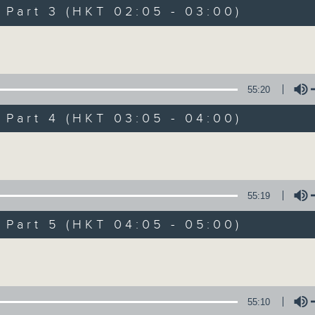
Music. Friday and Saturday nights
art 3 (HKT 02:05 - 03:00)
enjoyable jazz music.
Volume
When you are alone and sleepless, 
always there on Radio 4.
55:20
art 4 (HKT 03:05 - 04:00)
「長夜細聽」節目當然少不了氣質優雅的作
五和週六晚還有兩小時爵士樂。
Volume
如果哪天你不能入睡，別忘了第四台這裡總有
55:19
art 5 (HKT 04:05 - 05:00)
07/08/2026
Volume
Night Music 長夜細聽
0
seconds
00:00
55:10
of
5