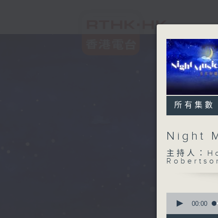
所有集數
Night
主持人：Host
Robertso
0
seconds
00:00
of