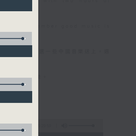
 will begin with two hours of
please remember good music is
品，每晚亦會精選一些中國音樂送上。週
值得細聽的音樂。
5:29:59