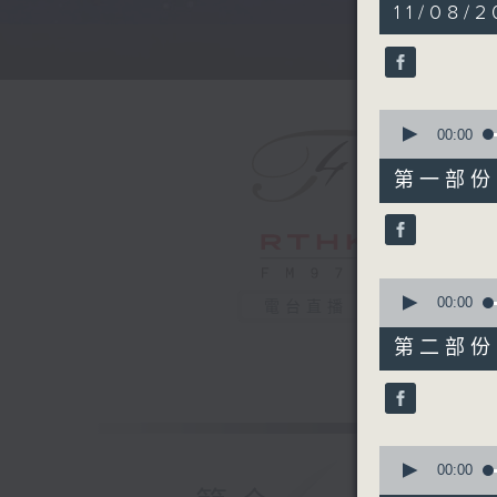
5
11/08/2
hours,
30
minutes,
0
seconds
90%
0
seconds
00:00
of
55
第一部份 P
minutes,
10
seconds
90%
0
seconds
00:00
電台直播
of
55
第二部份 P
minutes,
19
seconds
90%
0
seconds
00:00
of