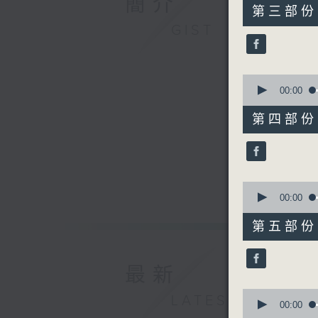
簡介
55
第三部份 P
minutes,
GIST
20
seconds
90%
0
seconds
00:00
of
55
第四部份 P
minutes,
20
seconds
90%
0
seconds
00:00
of
55
第五部份 P
minutes,
19
seconds
90%
最新
0
LATEST
seconds
00:00
of