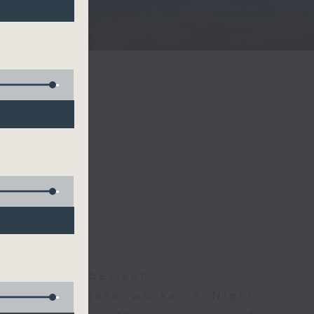
夜細聽
ha, Bill Robertson
d some Chinese works in Night