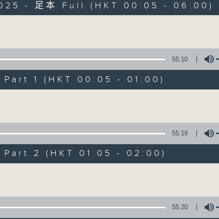
025 - 足本 Full (HKT 00:05 - 06:00)
Monday - Sunday 星期一至日 12am - 6am
Volume
55:10
art 1 (HKT 00:05 - 01:00)
Night Music 長
Volume
聯絡
所有集數
55:19
art 2 (HKT 01:05 - 02:00)
您喜歡這個節目嗎?
Volume
主持人：Host: Cleo Leung, Isaac Drosc
You will find many soft pieces an
55:20