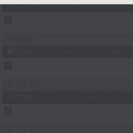
55
第三部份 Part 3 (HKT 02:05 - 03:00
minutes,
10
seconds
Volume
90%
0
seconds
00:00
of
55
第四部份 Part 4 (HKT 03:05 - 04:00
minutes,
10
seconds
Volume
90%
0
seconds
00:00
of
55
第五部份 Part 5 (HKT 04:05 - 05:00
minutes,
9
seconds
Volume
90%
0
seconds
00:00