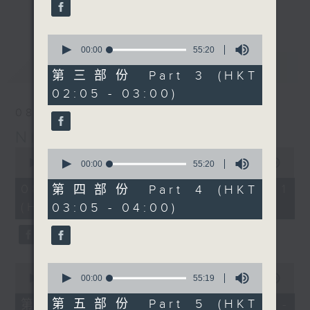
enjoyable jazz music.
更多...
When you are alone and sleepless,
0
seconds
00:00
55:20
please remember good music is
of
最新
LATEST
always there on Radio 4.
55
第三部份 Part 3 (HKT
minutes,
02:05 - 03:00)
20
「長夜細聽」節目當然少不了氣質優雅的作
seconds
08/08/2026
品，每晚亦會精選一些中國音樂送上。週五和
Night Music 長夜細聽
週六晚還有兩小時爵士樂。
0
0
seconds
00:00
55:00
seconds
00:00
55:20
如果哪天你不能入睡，別忘了第四台這裡總有
of
of
55
值得細聽的音樂。
55
08/08/2026 - 第一部份 Part 1
第四部份 Part 4 (HKT
minutes,
minutes,
(HKT 00:05 - 01:00)
03:05 - 04:00)
0
20
seconds
seconds
0
0
seconds
seconds
00:00
55:00
00:00
55:19
of
of
55
55
第五部份 Part 5 (HKT
第二部份 Part 2 (HKT 01:05 -