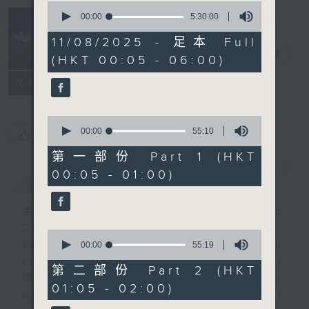
0
seconds
00:00
5:30:00
of
Night Music
5
11/08/2025 - 足本 Full
hours,
長夜細聽
電台直播
(HKT 00:05 - 06:00)
30
minutes,
聯絡
0
所有集數
seconds
0
seconds
00:00
55:10
您喜歡這個節目嗎?
of
55
第一部份 Part 1 (HKT
minutes,
00:05 - 01:00)
簡介
GIST
10
seconds
主持人：Host: Cleo Leung, Isaac
Droscha, Bill Robertson
0
You will find many soft pieces and
seconds
00:00
55:19
of
some Chinese works in Night
55
第二部份 Part 2 (HKT
Music. Friday and Saturday nights
minutes,
01:05 - 02:00)
19
will begin with two hours of
seconds