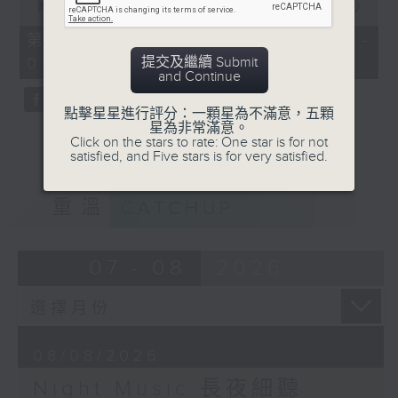
seconds
00:00
55:00
of
55
第五部份 Part 5 (HKT 04:05 -
minutes,
提交及繼續 Submit
05:00)
0
and Continue
seconds
點擊星星進行評分：一顆星為不滿意，五顆
星為非常滿意。
Click on the stars to rate: One star is for not
satisfied, and Five stars is for very satisfied.
重溫
CATCHUP
07 - 08
2026
08/08/2026
Night Music 長夜細聽