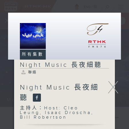
ENG
/
簡
×
全新 RTHK On The Go
取得
一手掌握 RTHK 電台、電視節目
所有集數
Night Music 長夜細聽
聯絡
X
Night Music 長夜細
聽
Monday - Sunday 星期一至日 12am...
主持人：Host: Cleo
Leung, Isaac Droscha,
Bill Robertson