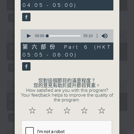
minutes,
minutes,
04:05 - 05:00)
02:00)
0
19
seconds
seconds
0
0
seconds
00:00
55:10
seconds
00:00
55:00
of
of
55
55
第六部份 Part 6 (HKT
第三部份 Part 3 (HKT 02:05 -
minutes,
minutes,
05:05 - 06:00)
03:00)
10
0
seconds
seconds
您對這個節目的滿意程度？
0
您的意見有助於提升節目質素。
seconds
00:00
54:59
How satisfied are you with this program?
of
Your feedback helps to improve the quality of
54
第四部份 Part 4 (HKT 03:05 -
the program.
minutes,
04:00)
59
☆
☆
☆
☆
☆
seconds
0