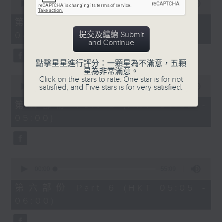
seconds
00:00
55:20
of
55
第四部份 Part 4 (HKT 03:05 -
minutes,
提交及繼續 Submit
04:00)
20
and Continue
seconds
點擊星星進行評分：一顆星為不滿意，五顆
星為非常滿意。
0
Click on the stars to rate: One star is for not
seconds
satisfied, and Five stars is for very satisfied.
00:00
55:00
of
55
第五部份 Part 5 (HKT 04:05 -
minutes,
05:00)
0
seconds
0
seconds
00:00
55:09
of
55
第六部份 Part 6 (HKT 05:05 -
minutes,
06:00)
9
seconds