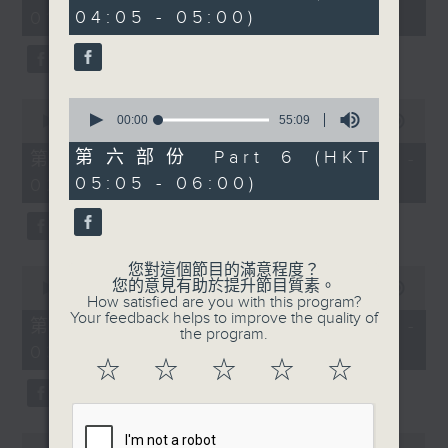
minutes,
minutes,
04:05 - 05:00)
01:00)
10
20
seconds
seconds
0
0
seconds
00:00
55:09
seconds
00:00
55:20
of
of
55
55
第六部份 Part 6 (HKT
第二部份 Part 2 (HKT 01:05 -
minutes,
minutes,
05:05 - 06:00)
02:00)
9
20
seconds
seconds
您對這個節目的滿意程度？
0
您的意見有助於提升節目質素。
seconds
00:00
55:19
How satisfied are you with this program?
of
Your feedback helps to improve the quality of
55
第三部份 Part 3 (HKT 02:05 -
the program.
minutes,
03:00)
19
☆
☆
☆
☆
☆
seconds
0