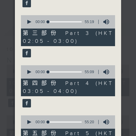
enjoyable jazz music.
更多...
When you are alone and sleepless,
0
seconds
00:00
55:19
please remember good music is
of
最新
LATEST
always there on Radio 4.
55
第三部份 Part 3 (HKT
minutes,
02:05 - 03:00)
19
「長夜細聽」節目當然少不了氣質優雅的作
seconds
10/08/2026
品，每晚亦會精選一些中國音樂送上。週五和
Night Music 長夜細聽
週六晚還有兩小時爵士樂。
0
0
seconds
00:00
5:29:59
seconds
00:00
55:09
如果哪天你不能入睡，別忘了第四台這裡總有
of
of
5
值得細聽的音樂。
55
10/08/2026 - 足本 Full (HKT
第四部份 Part 4 (HKT
hours,
minutes,
00:05 - 06:00)
03:05 - 04:00)
29
9
minutes,
seconds
59
seconds
0
0
seconds
seconds
00:00
55:10
00:00
55:20
of
of
55
55
第五部份 Part 5 (HKT
第一部份 Part 1 (HKT 00:05 -