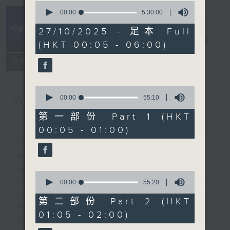
0
seconds
00:00
5:30:00
of
Night Music
5
27/10/2025 - 足本 Full
hours,
長夜細聽
電台直播
(HKT 00:05 - 06:00)
30
minutes,
聯絡
0
所有集數
seconds
0
seconds
00:00
55:10
您喜歡這個節目嗎?
of
55
第一部份 Part 1 (HKT
minutes,
00:05 - 01:00)
簡介
GIST
10
seconds
主持人：Host: Leanne Nicholls,
Isaac Droscha, Cleo Leung
0
You will find many soft pieces and
seconds
00:00
55:20
of
some Chinese works in Night
55
第二部份 Part 2 (HKT
Music. Friday and Saturday nights
minutes,
01:05 - 02:00)
20
will begin with two hours of
seconds