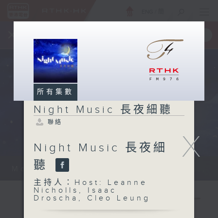
ENG
/
簡
×
全新 RTHK On The Go
取得
一手掌握 RTHK 電台、電視節目
所有集數
Night Music 長夜細聽
聯絡
X
Night Music 長夜細
聽
Monday - Sunday 星期一至日 12am...
主持人：Host: Leanne
Nicholls, Isaac
Droscha, Cleo Leung