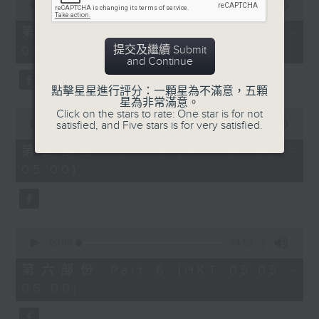
seconds
00:00
55:09
of
55
第四部份 Part 4 (HKT 03:05 -
minutes,
提交及繼續 Submit
04:00)
9
and Continue
seconds
點擊星星進行評分：一顆星為不滿意，五顆
星為非常滿意。
0
Click on the stars to rate: One star is for not
seconds
satisfied, and Five stars is for very satisfied.
00:00
55:09
of
55
第五部份 Part 5 (HKT 04:05 -
minutes,
05:00)
9
seconds
0
seconds
00:00
54:59
of
54
第六部份 Part 6 (HKT 05:05 -
minutes,
06:00)
59
seconds