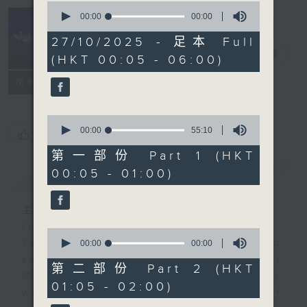
0
seconds
00:00
5:30:00
of
Night Music
5
27/10/2025 - 足本 Full
hours,
長夜細聽
電台直播
(HKT 00:05 - 06:00)
30
minutes,
聯絡
0
所有集數
seconds
0
seconds
00:00
55:10
您喜歡這個節目嗎?
of
55
第一部份 Part 1 (HKT
minutes,
00:05 - 01:00)
簡介
GIST
10
seconds
主持人：Host: Leanne Nicholls,
Isaac Droscha, Cleo Leung
0
You will find many soft pieces and
seconds
00:00
55:20
of
some Chinese works in Night
55
第二部份 Part 2 (HKT
Music. Friday and Saturday nights
minutes,
01:05 - 02:00)
20
will begin with two hours of
seconds