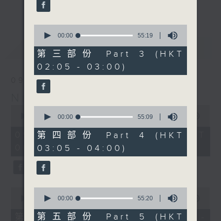
enjoyable jazz music.
更多...
When you are alone and sleepless,
0
seconds
00:00
55:19
please remember good music is
of
最新
LATEST
always there on Radio 4.
55
第三部份 Part 3 (HKT
minutes,
02:05 - 03:00)
19
「長夜細聽」節目當然少不了氣質優雅的作
seconds
09/08/2026
品，每晚亦會精選一些中國音樂送上。週五和
Night Music 長夜細聽
週六晚還有兩小時爵士樂。
0
0
seconds
00:00
5:29:59
seconds
00:00
55:09
如果哪天你不能入睡，別忘了第四台這裡總有
of
of
5
值得細聽的音樂。
55
09/08/2026 - 足本 Full (HKT
第四部份 Part 4 (HKT
hours,
minutes,
00:05 - 06:00)
03:05 - 04:00)
29
9
minutes,
seconds
59
seconds
0
0
seconds
seconds
00:00
55:10
00:00
55:20
of
of
55
55
第五部份 Part 5 (HKT
第一部份 Part 1 (HKT 00:05 -