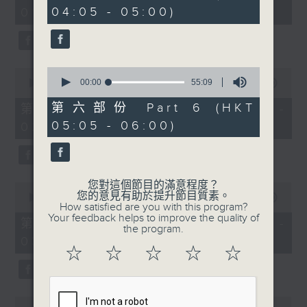
minutes,
minutes,
04:05 - 05:00)
01:00)
10
20
seconds
seconds
0
0
seconds
00:00
55:09
seconds
00:00
00:00
of
of
55
0
第六部份 Part 6 (HKT
第二部份 Part 2 (HKT 01:05 -
minutes,
seconds
05:05 - 06:00)
02:00)
9
seconds
您對這個節目的滿意程度？
0
您的意見有助於提升節目質素。
seconds
00:00
55:19
How satisfied are you with this program?
of
Your feedback helps to improve the quality of
55
第三部份 Part 3 (HKT 02:05 -
the program.
minutes,
03:00)
19
☆
☆
☆
☆
☆
seconds
0