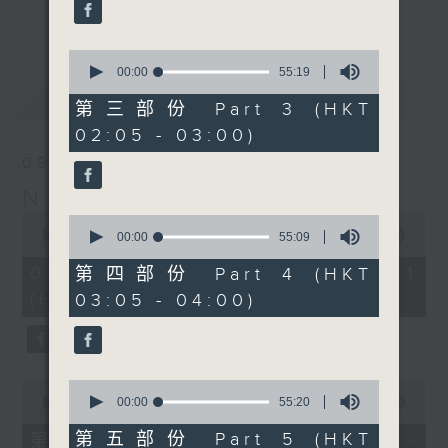
enjoyable jazz music.
更多...
When you are alone and sleepless,
0
seconds
00:00
55:19
please remember good music is
of
最新
LATEST
always there on Radio 4.
55
第三部份 Part 3 (HKT
minutes,
02:05 - 03:00)
19
「長夜細聽」節目當然少不了氣質優雅的作
seconds
09/08/2026
品，每晚亦會精選一些中國音樂送上。週五和
Night Music 長夜細聽
週六晚還有兩小時爵士樂。
0
0
seconds
00:00
55:00
seconds
00:00
55:09
如果哪天你不能入睡，別忘了第四台這裡總有
of
of
55
值得細聽的音樂。
55
09/08/2026 - 第一部份 Part 1
第四部份 Part 4 (HKT
minutes,
minutes,
(HKT 00:05 - 01:00)
03:05 - 04:00)
0
9
seconds
seconds
0
0
seconds
seconds
00:00
55:00
00:00
55:20
of
of
55
55
第五部份 Part 5 (HKT
第二部份 Part 2 (HKT 01:05 -