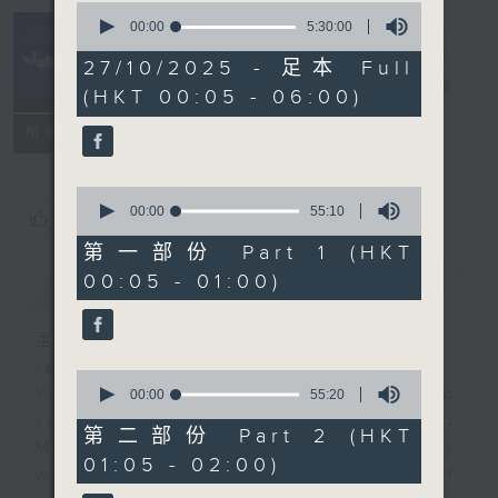
0
seconds
00:00
5:30:00
of
Night Music
5
27/10/2025 - 足本 Full
hours,
長夜細聽
電台直播
(HKT 00:05 - 06:00)
30
minutes,
聯絡
0
所有集數
seconds
0
seconds
00:00
55:10
您喜歡這個節目嗎?
of
55
第一部份 Part 1 (HKT
minutes,
00:05 - 01:00)
簡介
GIST
10
seconds
主持人：Host: Leanne Nicholls,
Isaac Droscha, Cleo Leung
0
You will find many soft pieces and
seconds
00:00
55:20
of
some Chinese works in Night
55
第二部份 Part 2 (HKT
Music. Friday and Saturday nights
minutes,
01:05 - 02:00)
20
will begin with two hours of
seconds