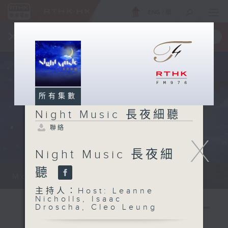
ENG
/
簡
×
全新 RTHK On The Go
取得
一手掌握 RTHK 電台、電視節目
所有集數
Night Music 長夜細聽
聯絡
X
Night Music 長夜細
聽
Monday - Sunday 星期一至日 12am...
主持人：Host: Leanne
Nicholls, Isaac
Droscha, Cleo Leung