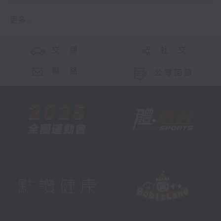
更多 ...
交 通
社 交
聯 絡
公眾回饋