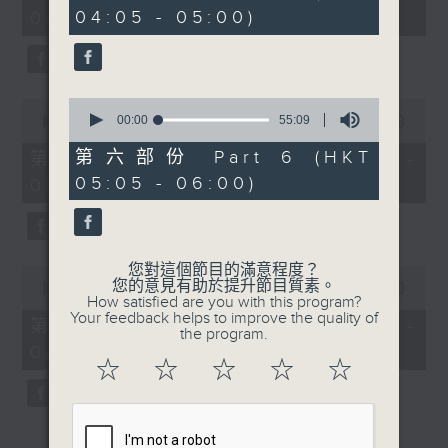
minutes,
minutes,
04:05 - 05:00)
02:00)
0
20
seconds
seconds
0
0
seconds
00:00
55:09
seconds
00:00
54:59
of
of
55
54
第六部份 Part 6 (HKT
第三部份 Part 3 (HKT 02:05 -
minutes,
minutes,
05:05 - 06:00)
03:00)
9
59
seconds
seconds
您對這個節目的滿意程度？
0
您的意見有助於提升節目質素。
seconds
00:00
54:59
How satisfied are you with this program?
of
Your feedback helps to improve the quality of
54
第四部份 Part 4 (HKT 03:05 -
the program.
minutes,
04:00)
59
☆
☆
☆
☆
☆
seconds