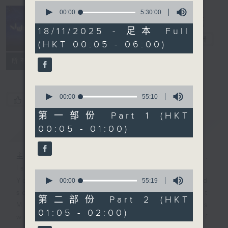
0
seconds
00:00
5:30:00
of
Night Music
5
18/11/2025 - 足本 Full
hours,
長夜細聽
電台直播
(HKT 00:05 - 06:00)
30
minutes,
聯絡
0
所有集數
seconds
0
seconds
00:00
55:10
您喜歡這個節目嗎?
of
55
第一部份 Part 1 (HKT
minutes,
00:05 - 01:00)
簡介
GIST
10
seconds
主持人：Host: Leanne Nicholls,
Isaac Droscha, Cleo Leung
0
You will find many soft pieces and
seconds
00:00
55:19
of
some Chinese works in Night
55
第二部份 Part 2 (HKT
Music. Friday and Saturday nights
minutes,
01:05 - 02:00)
19
will begin with two hours of
seconds