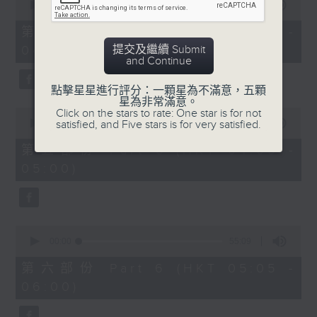
seconds
00:00
55:20
of
55
第四部份 Part 4 (HKT 03:05 -
minutes,
提交及繼續 Submit
04:00)
20
and Continue
seconds
點擊星星進行評分：一顆星為不滿意，五顆
星為非常滿意。
0
Click on the stars to rate: One star is for not
seconds
satisfied, and Five stars is for very satisfied.
00:00
55:00
of
55
第五部份 Part 5 (HKT 04:05 -
minutes,
05:00)
0
seconds
0
seconds
00:00
55:09
of
55
第六部份 Part 6 (HKT 05:05 -
minutes,
06:00)
9
seconds