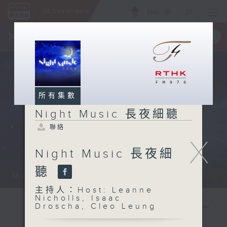
ENG
/
簡
×
全新 RTHK On The Go
取得
一手掌握 RTHK 電台、電視節目
所有集數
Night Music 長夜細聽
聯絡
X
Night Music 長夜細
聽
Monday - Sunday 星期一至日 12am...
主持人：Host: Leanne
Nicholls, Isaac
Droscha, Cleo Leung