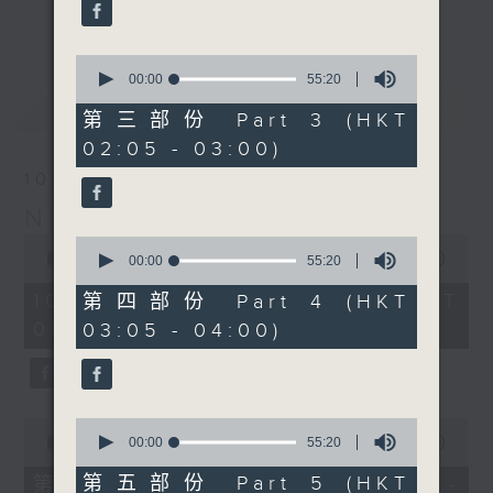
enjoyable jazz music.
更多...
When you are alone and sleepless,
0
seconds
00:00
55:20
please remember good music is
of
最新
LATEST
always there on Radio 4.
55
第三部份 Part 3 (HKT
minutes,
02:05 - 03:00)
20
「長夜細聽」節目當然少不了氣質優雅的作
seconds
10/08/2026
品，每晚亦會精選一些中國音樂送上。週五和
Night Music 長夜細聽
週六晚還有兩小時爵士樂。
0
0
seconds
00:00
5:29:59
seconds
00:00
55:20
如果哪天你不能入睡，別忘了第四台這裡總有
of
of
5
值得細聽的音樂。
55
10/08/2026 - 足本 Full (HKT
第四部份 Part 4 (HKT
hours,
minutes,
00:05 - 06:00)
03:05 - 04:00)
29
20
minutes,
seconds
59
seconds
0
0
seconds
seconds
00:00
55:10
00:00
55:20
of
of
55
55
第五部份 Part 5 (HKT
第一部份 Part 1 (HKT 00:05 -