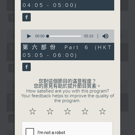
minutes,
minutes,
04:05 - 05:00)
01:00)
10
20
seconds
seconds
0
0
seconds
00:00
55:10
seconds
00:00
55:20
of
of
55
55
第六部份 Part 6 (HKT
第二部份 Part 2 (HKT 01:05 -
minutes,
minutes,
05:05 - 06:00)
02:00)
10
20
seconds
seconds
您對這個節目的滿意程度？
0
您的意見有助於提升節目質素。
seconds
00:00
55:19
How satisfied are you with this program?
of
Your feedback helps to improve the quality of
55
第三部份 Part 3 (HKT 02:05 -
the program.
minutes,
03:00)
19
☆
☆
☆
☆
☆
seconds
0