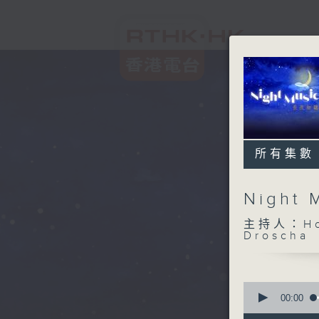
所有集數
Night
主持人：Host
Droscha
0
seconds
00:00
of