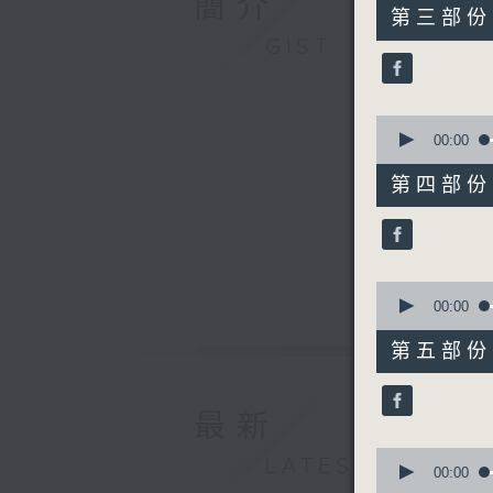
簡介
55
第三部份 P
minutes,
GIST
10
seconds
90%
0
seconds
00:00
of
55
第四部份 P
minutes,
9
seconds
90%
0
seconds
00:00
of
55
第五部份 P
minutes,
20
seconds
90%
最新
0
LATEST
seconds
00:00
of