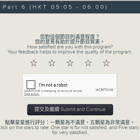
09/08/2026 - 足本 Full (HKT 00:05
hours,
art 6 (HKT 05:05 - 06:00)
29
minutes,
Volume
59
seconds
Volume
90%
0
您對這個節目的滿意程度？
seconds
00:00
您的意見有助於提升節目質素。
of
How satisfied are you with this program?
55
第一部份 Part 1 (HKT 00:05 - 01:00
Your feedback helps to improve the quality of the program.
minutes,
10
☆
☆
☆
☆
☆
seconds
Volume
90%
0
seconds
00:00
of
55
第二部份 Part 2 (HKT 01:05 - 02:00
minutes,
20
提交及繼續 Submit and Continue
seconds
Volume
90%
點擊星星進行評分：一顆星為不滿意，五顆星為非常滿意。
lick on the stars to rate: One star is for not satisfied, and Five stars 
0
for very satisfied.
seconds
00:00
of