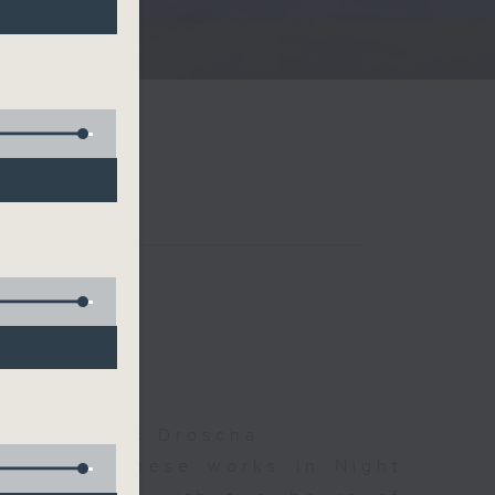
夜細聽
olls, Isaac Droscha
d some Chinese works in Night