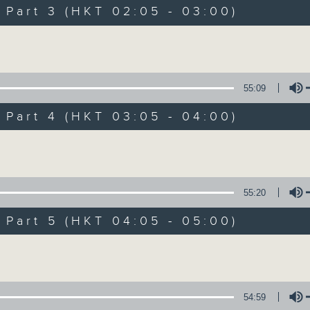
Music. Friday and Saturday nights
art 3 (HKT 02:05 - 03:00)
enjoyable jazz music.
Volume
When you are alone and sleepless, 
always there on Radio 4.
55:09
art 4 (HKT 03:05 - 04:00)
「長夜細聽」節目當然少不了氣質優雅的作
五和週六晚還有兩小時爵士樂。
Volume
如果哪天你不能入睡，別忘了第四台這裡總有
55:20
art 5 (HKT 04:05 - 05:00)
09/08/2026
Volume
Night Music 長夜細聽
0
seconds
00:00
54:59
of
5