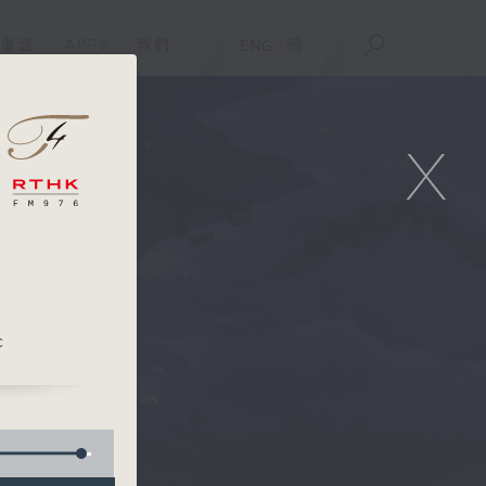
重溫
APPS
我們
ENG
/
簡
X
c