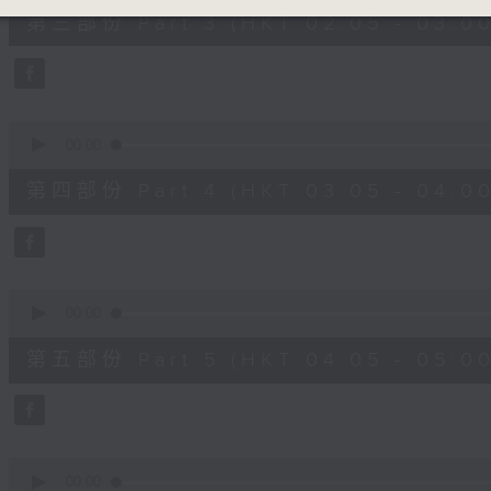
55
第三部份 Part 3 (HKT 02:05 - 03:00
minutes,
19
seconds
Volume
90%
0
seconds
00:00
of
55
第四部份 Part 4 (HKT 03:05 - 04:00
minutes,
9
seconds
Volume
90%
0
seconds
00:00
of
55
第五部份 Part 5 (HKT 04:05 - 05:00
minutes,
9
seconds
Volume
90%
0
seconds
00:00