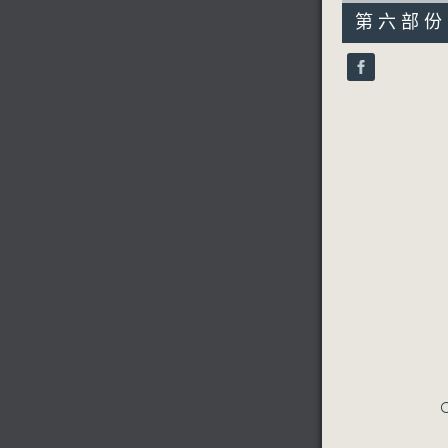
54
第六部份 P
minutes,
59
seconds
90%
C