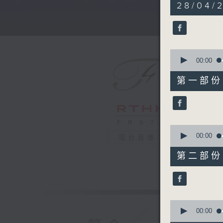
5
28/04/
hours,
29
minutes,
59
seconds
90%
0
seconds
00:00
of
55
第一部份 P
minutes,
0
seconds
90%
0
seconds
00:00
電台直播
of
55
第二部份 P
minutes,
10
seconds
90%
0
seconds
00:00
of