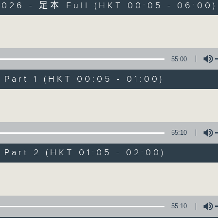
2026 - 足本 Full (HKT 00:05 - 06:00)
Monday - Sunday 星期一至日 12am - 6am
Volume
55:00
art 1 (HKT 00:05 - 01:00)
Night Music 長
Volume
聯絡
所有集數
55:10
art 2 (HKT 01:05 - 02:00)
您喜歡這個節目嗎?
Volume
主持人：Host: Cleo Leung, Leanne Nich
You will find many soft pieces an
55:10