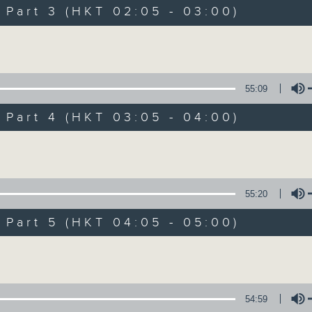
Music. Friday and Saturday nights
art 3 (HKT 02:05 - 03:00)
enjoyable jazz music.
Volume
When you are alone and sleepless, 
always there on Radio 4.
55:09
art 4 (HKT 03:05 - 04:00)
「長夜細聽」節目當然少不了氣質優雅的作
五和週六晚還有兩小時爵士樂。
Volume
如果哪天你不能入睡，別忘了第四台這裡總有
55:20
art 5 (HKT 04:05 - 05:00)
09/08/2026
Volume
Night Music 長夜細聽
0
seconds
00:00
54:59
of
55