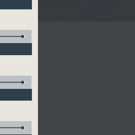
夜細聽
olls, Isaac Droscha
d some Chinese works in Night