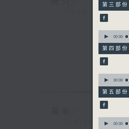
簡介
55
第三部份 P
minutes,
GIST
10
seconds
90%
0
seconds
00:00
of
55
第四部份 P
minutes,
9
seconds
90%
0
seconds
00:00
of
55
第五部份 P
minutes,
20
seconds
90%
最新
0
LATEST
seconds
00:00
of