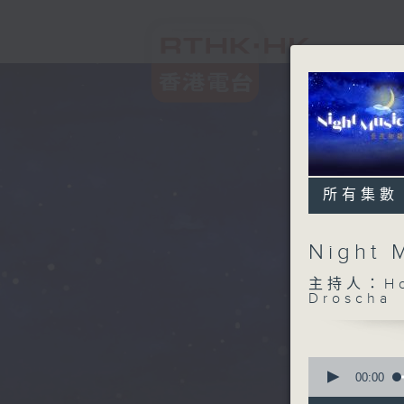
所有集數
Night
主持人：Host
Droscha
0
seconds
00:00
of