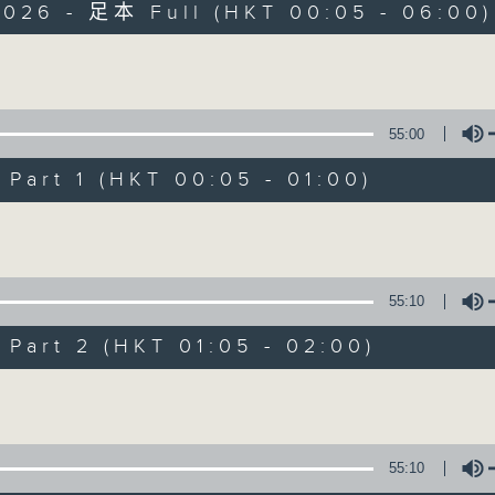
2026 - 足本 Full (HKT 00:05 - 06:00)
Monday - Sunday 星期一至日 12am - 6am
Volume
55:00
art 1 (HKT 00:05 - 01:00)
Night Music 長
Volume
聯絡
所有集數
55:10
art 2 (HKT 01:05 - 02:00)
您喜歡這個節目嗎?
Volume
主持人：Host: Cleo Leung, Leanne Nich
You will find many soft pieces an
55:10