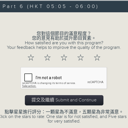
09/08/2026 - 第一部份 Part 1 (HKT 
minutes,
art 6 (HKT 05:05 - 06:00)
0
seconds
Volume
Volume
90%
您對這個節目的滿意程度？
您的意見有助於提升節目質素。
How satisfied are you with this program?
Your feedback helps to improve the quality of the program.
☆
☆
☆
☆
☆
07 - 08
2026
09/08/2026
Night Music 長夜細聽
提交及繼續 Submit and Continue
第一部份 Part 1 (HKT 00:05 - 01:00)
點擊星星進行評分：一顆星為不滿意，五顆星為非常滿意。
lick on the stars to rate: One star is for not satisfied, and Five stars 
for very satisfied.
08/08/2026