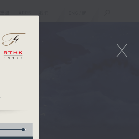
重溫
APPS
我們
ENG
/
簡
X
c