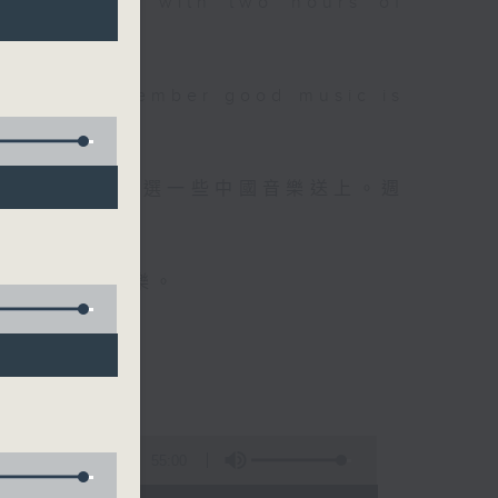
 will begin with two hours of
please remember good music is
品，每晚亦會精選一些中國音樂送上。週
值得細聽的音樂。
55:00