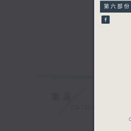
54
第六部份 P
minutes,
59
seconds
90%
重溫
CATCHUP
C