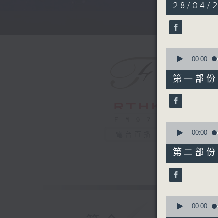
5
28/04/
hours,
29
minutes,
59
seconds
90%
0
seconds
00:00
of
55
第一部份 P
minutes,
0
seconds
90%
0
seconds
00:00
電台直播
of
55
第二部份 P
minutes,
10
seconds
90%
0
seconds
00:00
of