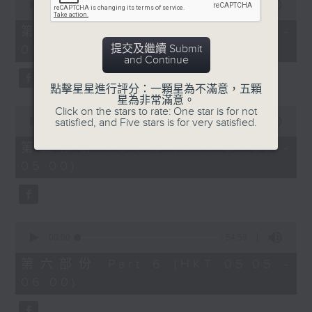
seconds
00:00
55:09
of
55
第四部份 Part 4 (HKT 03:05 -
minutes,
提交及繼續 Submit
04:00)
9
and Continue
seconds
點擊星星進行評分：一顆星為不滿意，五顆
星為非常滿意。
0
Click on the stars to rate: One star is for not
seconds
satisfied, and Five stars is for very satisfied.
00:00
55:09
of
55
第五部份 Part 5 (HKT 04:05 -
minutes,
05:00)
9
seconds
0
seconds
00:00
54:59
of
54
第六部份 Part 6 (HKT 05:05 -
minutes,
06:00)
59
seconds