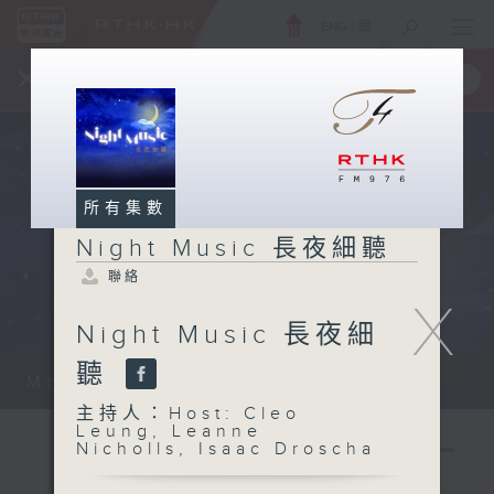
ENG
/
簡
×
全新 RTHK On The Go
取得
一手掌握 RTHK 電台、電視節目
所有集數
Night Music 長夜細聽
聯絡
X
Night Music 長夜細
聽
Monday - Sunday 星期一至日 12am...
主持人：Host: Cleo
Leung, Leanne
Nicholls, Isaac Droscha