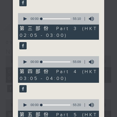
enjoyable jazz music.
更多...
When you are alone and sleepless,
0
seconds
00:00
55:10
please remember good music is
of
最新
LATEST
always there on Radio 4.
55
第三部份 Part 3 (HKT
minutes,
02:05 - 03:00)
10
「長夜細聽」節目當然少不了氣質優雅的作
seconds
09/08/2026
品，每晚亦會精選一些中國音樂送上。週五和
Night Music 長夜細聽
週六晚還有兩小時爵士樂。
0
0
seconds
00:00
5:29:59
seconds
00:00
55:09
如果哪天你不能入睡，別忘了第四台這裡總有
of
of
5
值得細聽的音樂。
55
09/08/2026 - 足本 Full (HKT
第四部份 Part 4 (HKT
hours,
minutes,
00:05 - 06:00)
03:05 - 04:00)
29
9
minutes,
seconds
59
seconds
0
0
seconds
seconds
00:00
55:10
00:00
55:20
of
of
55
55
第五部份 Part 5 (HKT
第一部份 Part 1 (HKT 00:05 -