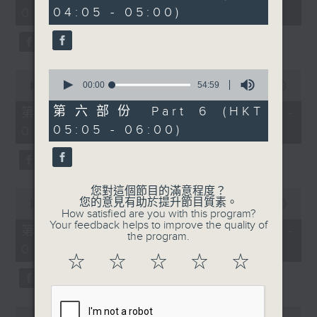
minutes,
minutes,
04:05 - 05:00)
01:00)
10
20
seconds
seconds
0
0
seconds
00:00
54:59
seconds
00:00
55:20
of
of
54
55
第六部份 Part 6 (HKT
第二部份 Part 2 (HKT 01:05 -
minutes,
minutes,
05:05 - 06:00)
02:00)
59
20
seconds
seconds
您對這個節目的滿意程度？
0
您的意見有助於提升節目質素。
seconds
00:00
55:19
How satisfied are you with this program?
of
Your feedback helps to improve the quality of
55
第三部份 Part 3 (HKT 02:05 -
the program.
minutes,
03:00)
19
☆
☆
☆
☆
☆
seconds
0