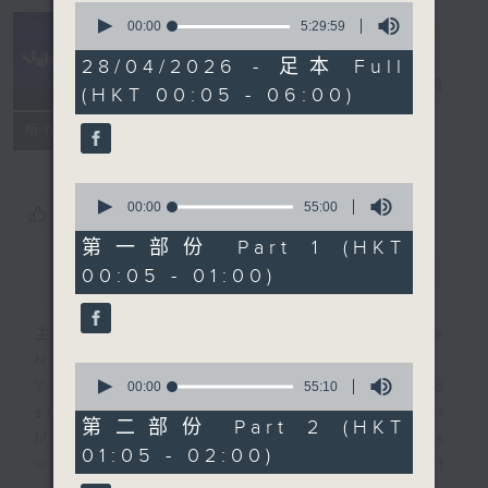
0
seconds
00:00
5:29:59
of
Night Music
5
28/04/2026 - 足本 Full
hours,
長夜細聽
電台直播
(HKT 00:05 - 06:00)
29
minutes,
聯絡
59
所有集數
seconds
0
seconds
00:00
55:00
您喜歡這個節目嗎?
of
55
第一部份 Part 1 (HKT
minutes,
00:05 - 01:00)
簡介
GIST
0
seconds
主持人：Host: Cleo Leung, Leanne
Nicholls, Isaac Droscha
0
You will find many soft pieces and
seconds
00:00
55:10
of
some Chinese works in Night
55
第二部份 Part 2 (HKT
Music. Friday and Saturday nights
minutes,
01:05 - 02:00)
10
will begin with two hours of
seconds