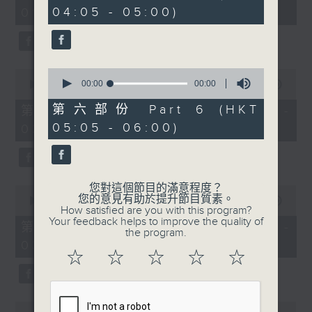
minutes,
seconds
04:05 - 05:00)
01:00)
0
seconds
0
0
seconds
00:00
00:00
seconds
00:00
55:10
of
of
0
55
第六部份 Part 6 (HKT
第二部份 Part 2 (HKT 01:05 -
seconds
minutes,
05:05 - 06:00)
02:00)
10
seconds
您對這個節目的滿意程度？
0
您的意見有助於提升節目質素。
seconds
00:00
55:10
How satisfied are you with this program?
of
Your feedback helps to improve the quality of
55
第三部份 Part 3 (HKT 02:05 -
the program.
minutes,
03:00)
10
☆
☆
☆
☆
☆
seconds
0