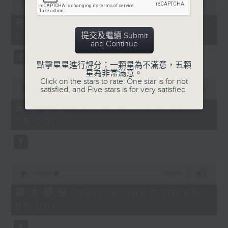
seconds
00:00
55:10
of
55
第四部份 Part 4 (HKT 03:05 -
minutes,
提交及繼續 Submit
04:00)
10
and Continue
seconds
點擊星星進行評分：一顆星為不滿意，五顆
星為非常滿意。
0
Click on the stars to rate: One star is for not
seconds
satisfied, and Five stars is for very satisfied.
00:00
55:09
of
55
第五部份 Part 5 (HKT 04:05 -
minutes,
05:00)
9
seconds
0
seconds
00:00
55:09
of
55
第六部份 Part 6 (HKT 05:05 -
minutes,
06:00)
9
seconds