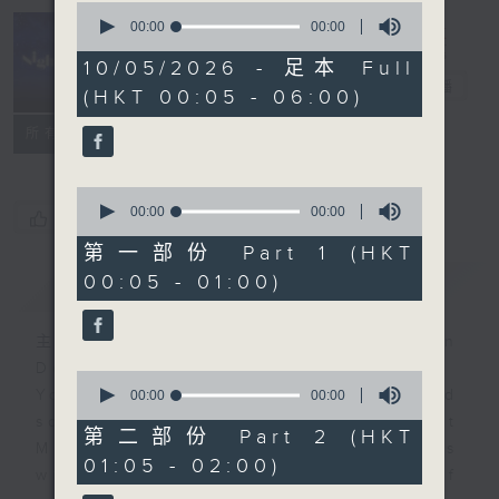
0
seconds
00:00
00:00
of
Night Music
0
10/05/2026 - 足本 Full
seconds
長夜細聽
電台直播
(HKT 00:05 - 06:00)
聯絡
所有集數
0
seconds
00:00
00:00
您喜歡這個節目嗎?
of
0
第一部份 Part 1 (HKT
seconds
00:05 - 01:00)
簡介
GIST
主持人：Host: Rachel Lai, Jonathan
Douglas, Nicola Hall
0
You will find many soft pieces and
seconds
00:00
00:00
of
some Chinese works in Night
0
第二部份 Part 2 (HKT
Music. Friday and Saturday nights
seconds
01:05 - 02:00)
will begin with two hours of