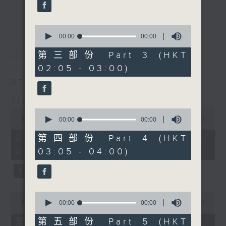
enjoyable jazz music.
更多...
When you are alone and sleepless,
0
seconds
00:00
00:00
please remember good music is
of
最新
LATEST
always there on Radio 4.
0
第三部份 Part 3 (HKT
seconds
02:05 - 03:00)
「長夜細聽」節目當然少不了氣質優雅的作
07/08/2026
品，每晚亦會精選一些中國音樂送上。週五和
Night Music 長夜細聽
週六晚還有兩小時爵士樂。
0
0
seconds
00:00
5:29:59
seconds
00:00
00:00
如果哪天你不能入睡，別忘了第四台這裡總有
of
of
5
值得細聽的音樂。
0
07/08/2026 - 足本 Full (HKT
第四部份 Part 4 (HKT
hours,
seconds
00:05 - 06:00)
03:05 - 04:00)
29
minutes,
59
seconds
0
0
seconds
seconds
00:00
55:00
00:00
00:00
of
of
55
0
第五部份 Part 5 (HKT
第一部份 Part 1 (HKT 00:05 -