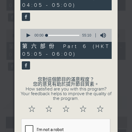
minutes,
minutes,
04:05 - 05:00)
02:00)
0
20
seconds
seconds
0
0
seconds
00:00
55:10
seconds
00:00
55:00
of
of
55
55
第六部份 Part 6 (HKT
第三部份 Part 3 (HKT 02:05 -
minutes,
minutes,
05:05 - 06:00)
03:00)
10
0
seconds
seconds
您對這個節目的滿意程度？
您的意見有助於提升節目質素。
How satisfied are you with this program?
Your feedback helps to improve the quality of
the program.
重溫
CATCHUP
☆
☆
☆
☆
☆
07 - 08
2026