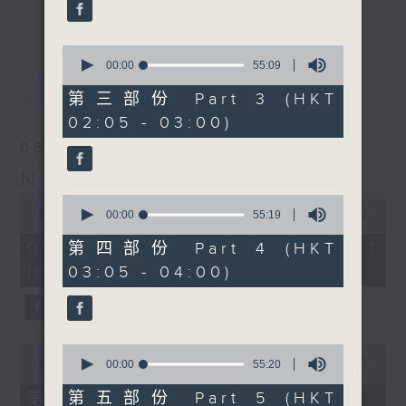
enjoyable jazz music.
更多...
When you are alone and sleepless,
0
seconds
00:00
55:09
please remember good music is
of
最新
LATEST
always there on Radio 4.
55
第三部份 Part 3 (HKT
minutes,
02:05 - 03:00)
9
「長夜細聽」節目當然少不了氣質優雅的作
seconds
08/08/2026
品，每晚亦會精選一些中國音樂送上。週五和
Night Music 長夜細聽
週六晚還有兩小時爵士樂。
0
0
seconds
00:00
55:00
seconds
00:00
55:19
如果哪天你不能入睡，別忘了第四台這裡總有
of
of
55
值得細聽的音樂。
55
08/08/2026 - 第一部份 Part 1
第四部份 Part 4 (HKT
minutes,
minutes,
(HKT 00:05 - 01:00)
03:05 - 04:00)
0
19
seconds
seconds
0
0
seconds
seconds
00:00
55:00
00:00
55:20
of
of
55
55
第五部份 Part 5 (HKT
第二部份 Part 2 (HKT 01:05 -