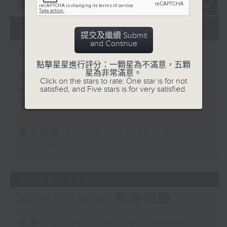
08/08/2026
提交及繼續 Submit
and Continue
Night Music 長夜細聽
點擊星星進行評分：一顆星為不滿意，五顆
星為非常滿意。
第一部份 Part 1 (HKT 00:05 -
Click on the stars to rate: One star is for not
satisfied, and Five stars is for very satisfied.
01:00)
第二部份 Part 2 (HKT 01:05 -
02:00)
第三部份 Part 3 (HKT 02:05 -
03:00)
07/08/2026
Night Music 長夜細聽
足本 Full (HKT 00:05 - 06:00)