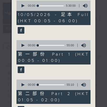
0
seconds
00:00
5:30:00
of
Night Music
5
10/05/2026 - 足本 Full
hours,
長夜細聽
電台直播
(HKT 00:05 - 06:00)
30
minutes,
聯絡
0
所有集數
seconds
0
seconds
00:00
55:00
您喜歡這個節目嗎?
of
55
第一部份 Part 1 (HKT
minutes,
00:05 - 01:00)
簡介
GIST
0
seconds
主持人：Host: Rachel Lai, Jonathan
Douglas, Nicola Hall
0
You will find many soft pieces and
seconds
00:00
55:10
of
some Chinese works in Night
55
第二部份 Part 2 (HKT
Music. Friday and Saturday nights
minutes,
01:05 - 02:00)
10
will begin with two hours of
seconds