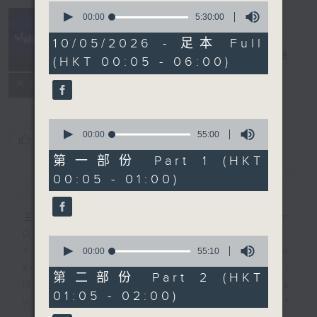
0
seconds
00:00
5:30:00
of
Night Music
5
10/05/2026 - 足本 Full
hours,
長夜細聽
電台直播
(HKT 00:05 - 06:00)
30
minutes,
聯絡
0
所有集數
seconds
0
seconds
00:00
55:00
您喜歡這個節目嗎?
of
55
第一部份 Part 1 (HKT
minutes,
00:05 - 01:00)
簡介
GIST
0
seconds
主持人：Host: Rachel Lai, Jonathan
Douglas, Nicola Hall
0
You will find many soft pieces and
seconds
00:00
55:10
of
some Chinese works in Night
55
第二部份 Part 2 (HKT
Music. Friday and Saturday nights
minutes,
01:05 - 02:00)
10
will begin with two hours of
seconds