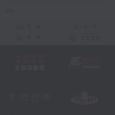
更多 ...
交 通
社 交
聯 絡
公眾回饋