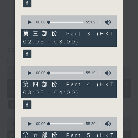
enjoyable jazz music.
更多...
When you are alone and sleepless,
0
seconds
00:00
55:09
please remember good music is
of
最新
LATEST
always there on Radio 4.
55
第三部份 Part 3 (HKT
minutes,
02:05 - 03:00)
9
「長夜細聽」節目當然少不了氣質優雅的作
seconds
08/08/2026
品，每晚亦會精選一些中國音樂送上。週五和
Night Music 長夜細聽
週六晚還有兩小時爵士樂。
0
0
seconds
00:00
55:00
seconds
00:00
55:19
如果哪天你不能入睡，別忘了第四台這裡總有
of
of
55
值得細聽的音樂。
55
08/08/2026 - 第一部份 Part 1
第四部份 Part 4 (HKT
minutes,
minutes,
(HKT 00:05 - 01:00)
03:05 - 04:00)
0
19
seconds
seconds
0
0
seconds
seconds
00:00
55:00
00:00
55:20
of
of
55
55
第五部份 Part 5 (HKT
第二部份 Part 2 (HKT 01:05 -