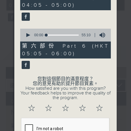
minutes,
minutes,
04:05 - 05:00)
02:00)
0
20
seconds
seconds
0
seconds
00:00
55:10
of
55
第六部份 Part 6 (HKT
minutes,
重溫
CATCHUP
05:05 - 06:00)
10
seconds
07 - 08
2026
您對這個節目的滿意程度？
您的意見有助於提升節目質素。
How satisfied are you with this program?
Your feedback helps to improve the quality of
the program.
08/08/2026
☆
☆
☆
☆
☆
Night Music 長夜細聽
第一部份 Part 1 (HKT 00:05 -