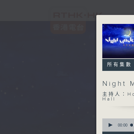
所有集數
Night
主持人：Host
Hall
0
seconds
00:00
of