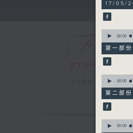
5
17/05/
hours,
29
minutes,
59
seconds
90%
0
seconds
00:00
of
55
第一部份 P
minutes,
0
seconds
90%
0
seconds
00:00
電台直播
of
55
第二部份 P
minutes,
9
seconds
90%
0
seconds
00:00
of