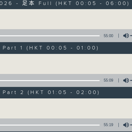
2026 - 足本 Full (HKT 00:05 - 06:00)
Monday - Sunday 星期一至日 12am - 6am
Volume
55:00
art 1 (HKT 00:05 - 01:00)
Night Music 長
Volume
聯絡
所有集數
55:09
art 2 (HKT 01:05 - 02:00)
您喜歡這個節目嗎?
Volume
主持人：Host: Rachel Lai, Jonathan Dou
You will find many soft pieces an
55:19