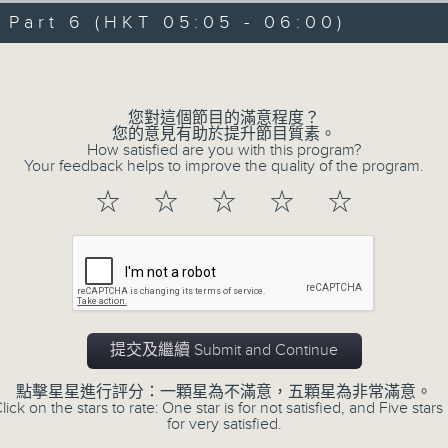
08/08/2026 - 足本 Full (HKT 00:05
hours,
art 6 (HKT 05:05 - 06:00)
30
minutes,
Volume
0
seconds
Volume
90%
0
您對這個節目的滿意程度？
seconds
00:00
您的意見有助於提升節目質素。
of
How satisfied are you with this program?
55
第一部份 Part 1 (HKT 00:05 - 01:00
Your feedback helps to improve the quality of the program.
minutes,
10
☆
☆
☆
☆
☆
seconds
Volume
90%
0
seconds
00:00
of
55
第二部份 Part 2 (HKT 01:05 - 02:00
minutes,
19
提交及繼續 Submit and Continue
seconds
Volume
90%
點擊星星進行評分：一顆星為不滿意，五顆星為非常滿意。
lick on the stars to rate: One star is for not satisfied, and Five stars 
0
for very satisfied.
seconds
00:00
of