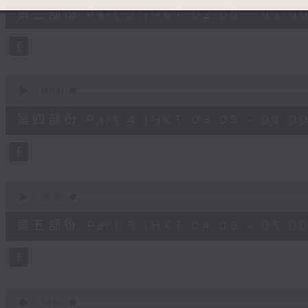
55
第三部份 Part 3 (HKT 02:05 - 03:00
minutes,
19
seconds
Volume
90%
0
seconds
00:00
of
55
第四部份 Part 4 (HKT 03:05 - 04:00
minutes,
20
seconds
Volume
90%
0
seconds
00:00
of
55
第五部份 Part 5 (HKT 04:05 - 05:00
minutes,
20
seconds
Volume
90%
0
seconds
00:00