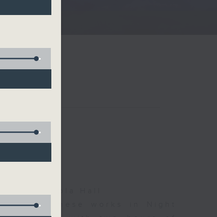
夜細聽
glas, Nicola Hall
d some Chinese works in Night