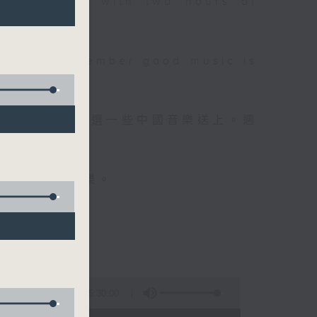
 will begin with two hours of
please remember good music is
品，每晚亦會精選一些中國音樂送上。週
值得細聽的音樂。
5:30:00