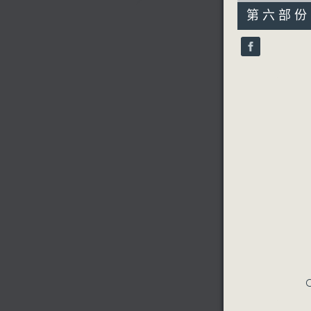
55
第六部份 P
minutes,
9
seconds
90%
C