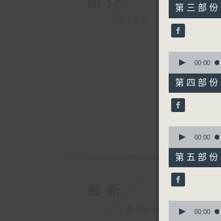
簡介
55
第三部份 P
minutes,
GIST
19
seconds
90%
0
seconds
00:00
of
55
第四部份 P
minutes,
20
seconds
90%
0
seconds
00:00
of
55
第五部份 P
minutes,
9
seconds
90%
最新
0
LATEST
seconds
00:00
of