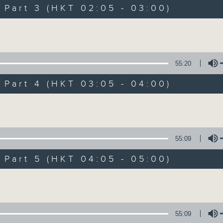
Music. Friday and Saturday nights
art 3 (HKT 02:05 - 03:00)
enjoyable jazz music.
Volume
When you are alone and sleepless, 
always there on Radio 4.
55:20
art 4 (HKT 03:05 - 04:00)
「長夜細聽」節目當然少不了氣質優雅的作
五和週六晚還有兩小時爵士樂。
Volume
如果哪天你不能入睡，別忘了第四台這裡總有
55:09
art 5 (HKT 04:05 - 05:00)
08/08/2026
Volume
Night Music 長夜細聽
0
seconds
00:00
55:09
of
5