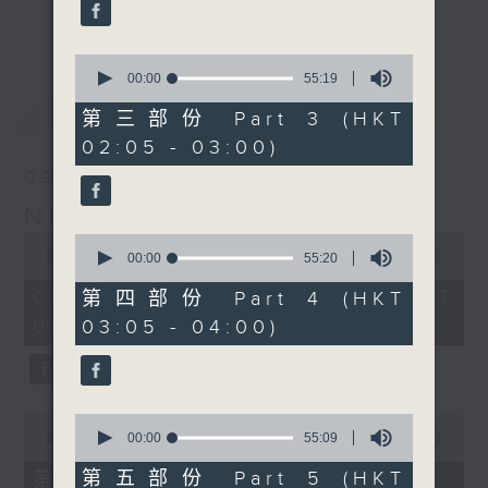
enjoyable jazz music.
更多...
When you are alone and sleepless,
0
seconds
00:00
55:19
please remember good music is
of
最新
LATEST
always there on Radio 4.
55
第三部份 Part 3 (HKT
minutes,
02:05 - 03:00)
19
「長夜細聽」節目當然少不了氣質優雅的作
seconds
09/08/2026
品，每晚亦會精選一些中國音樂送上。週五和
Night Music 長夜細聽
週六晚還有兩小時爵士樂。
0
0
seconds
00:00
5:29:59
seconds
00:00
55:20
如果哪天你不能入睡，別忘了第四台這裡總有
of
of
5
值得細聽的音樂。
55
09/08/2026 - 足本 Full (HKT
第四部份 Part 4 (HKT
hours,
minutes,
00:05 - 06:00)
03:05 - 04:00)
29
20
minutes,
seconds
59
seconds
0
0
seconds
seconds
00:00
55:10
00:00
55:09
of
of
55
55
第五部份 Part 5 (HKT
第一部份 Part 1 (HKT 00:05 -