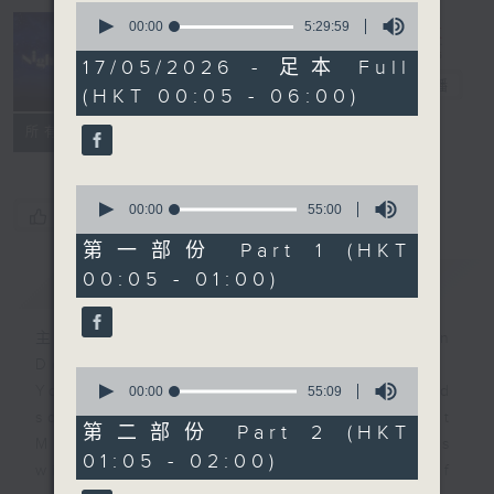
0
seconds
00:00
5:29:59
of
Night Music
5
17/05/2026 - 足本 Full
hours,
長夜細聽
電台直播
(HKT 00:05 - 06:00)
29
minutes,
聯絡
59
所有集數
seconds
0
seconds
00:00
55:00
您喜歡這個節目嗎?
of
55
第一部份 Part 1 (HKT
minutes,
00:05 - 01:00)
簡介
GIST
0
seconds
主持人：Host: Rachel Lai, Jonathan
Douglas, Nicola Hall
0
You will find many soft pieces and
seconds
00:00
55:09
of
some Chinese works in Night
55
第二部份 Part 2 (HKT
Music. Friday and Saturday nights
minutes,
01:05 - 02:00)
9
will begin with two hours of
seconds