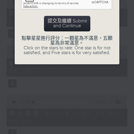
seconds
00:00
55:09
of
55
第四部份 Part 4 (HKT 03:05 -
minutes,
提交及繼續 Submit
04:00)
9
and Continue
seconds
點擊星星進行評分：一顆星為不滿意，五顆
星為非常滿意。
0
Click on the stars to rate: One star is for not
seconds
satisfied, and Five stars is for very satisfied.
00:00
55:09
of
55
第五部份 Part 5 (HKT 04:05 -
minutes,
05:00)
9
seconds
0
seconds
00:00
54:59
of
54
第六部份 Part 6 (HKT 05:05 -
minutes,
06:00)
59
seconds