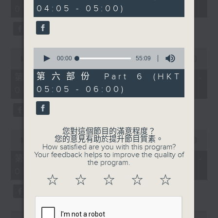
minutes,
minutes,
04:05 - 05:00)
01:00)
10
9
seconds
seconds
0
0
seconds
00:00
55:09
seconds
00:00
55:20
of
of
55
55
第六部份 Part 6 (HKT
第二部份 Part 2 (HKT 01:05 -
minutes,
minutes,
05:05 - 06:00)
02:00)
9
20
seconds
seconds
您對這個節目的滿意程度？
0
您的意見有助於提升節目質素。
seconds
00:00
55:19
How satisfied are you with this program?
of
Your feedback helps to improve the quality of
55
第三部份 Part 3 (HKT 02:05 -
the program.
minutes,
03:00)
19
☆
☆
☆
☆
☆
seconds
0