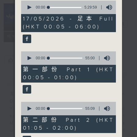
0
seconds
00:00
5:29:59
of
Night Music
5
17/05/2026 - 足本 Full
hours,
長夜細聽
電台直播
(HKT 00:05 - 06:00)
29
minutes,
聯絡
59
所有集數
seconds
0
seconds
00:00
55:00
您喜歡這個節目嗎?
of
55
第一部份 Part 1 (HKT
minutes,
00:05 - 01:00)
簡介
GIST
0
seconds
主持人：Host: Rachel Lai, Jonathan
Douglas, Nicola Hall
0
You will find many soft pieces and
seconds
00:00
55:09
of
some Chinese works in Night
55
第二部份 Part 2 (HKT
Music. Friday and Saturday nights
minutes,
01:05 - 02:00)
9
will begin with two hours of
seconds