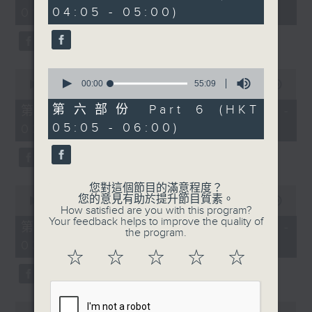
minutes,
minutes,
04:05 - 05:00)
01:00)
10
9
seconds
seconds
0
0
seconds
00:00
55:09
seconds
00:00
55:20
of
of
55
55
第六部份 Part 6 (HKT
第二部份 Part 2 (HKT 01:05 -
minutes,
minutes,
05:05 - 06:00)
02:00)
9
20
seconds
seconds
您對這個節目的滿意程度？
0
您的意見有助於提升節目質素。
seconds
00:00
55:19
How satisfied are you with this program?
of
Your feedback helps to improve the quality of
55
第三部份 Part 3 (HKT 02:05 -
the program.
minutes,
03:00)
19
☆
☆
☆
☆
☆
seconds
0