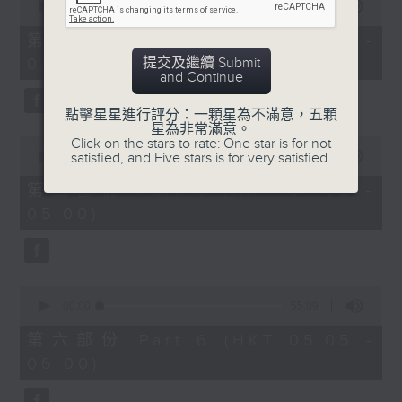
seconds
00:00
55:20
of
55
第四部份 Part 4 (HKT 03:05 -
minutes,
提交及繼續 Submit
04:00)
20
and Continue
seconds
點擊星星進行評分：一顆星為不滿意，五顆
星為非常滿意。
0
Click on the stars to rate: One star is for not
seconds
satisfied, and Five stars is for very satisfied.
00:00
55:00
of
55
第五部份 Part 5 (HKT 04:05 -
minutes,
05:00)
0
seconds
0
seconds
00:00
55:09
of
55
第六部份 Part 6 (HKT 05:05 -
minutes,
06:00)
9
seconds