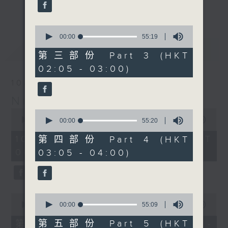
enjoyable jazz music.
更多...
When you are alone and sleepless,
0
seconds
00:00
55:19
please remember good music is
of
最新
LATEST
always there on Radio 4.
55
第三部份 Part 3 (HKT
minutes,
02:05 - 03:00)
19
「長夜細聽」節目當然少不了氣質優雅的作
seconds
10/08/2026
品，每晚亦會精選一些中國音樂送上。週五和
Night Music 長夜細聽
週六晚還有兩小時爵士樂。
0
0
seconds
00:00
5:29:59
seconds
00:00
55:20
如果哪天你不能入睡，別忘了第四台這裡總有
of
of
5
值得細聽的音樂。
55
10/08/2026 - 足本 Full (HKT
第四部份 Part 4 (HKT
hours,
minutes,
00:05 - 06:00)
03:05 - 04:00)
29
20
minutes,
seconds
59
seconds
0
0
seconds
seconds
00:00
55:10
00:00
55:09
of
of
55
55
第五部份 Part 5 (HKT
第一部份 Part 1 (HKT 00:05 -