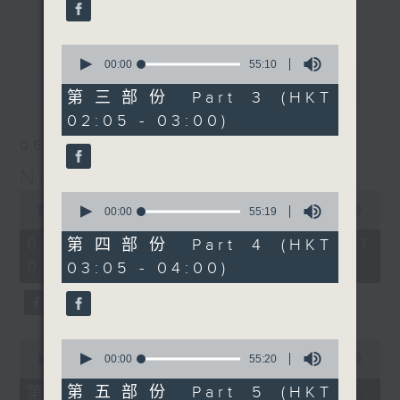
enjoyable jazz music.
更多...
When you are alone and sleepless,
0
seconds
00:00
55:10
please remember good music is
of
最新
LATEST
always there on Radio 4.
55
第三部份 Part 3 (HKT
minutes,
02:05 - 03:00)
10
「長夜細聽」節目當然少不了氣質優雅的作
seconds
06/08/2026
品，每晚亦會精選一些中國音樂送上。週五和
Night Music 長夜細聽
週六晚還有兩小時爵士樂。
0
0
seconds
00:00
5:29:59
seconds
00:00
55:19
如果哪天你不能入睡，別忘了第四台這裡總有
of
of
5
值得細聽的音樂。
55
06/08/2026 - 足本 Full (HKT
第四部份 Part 4 (HKT
hours,
minutes,
00:05 - 06:00)
03:05 - 04:00)
29
19
minutes,
seconds
59
seconds
0
0
seconds
seconds
00:00
55:10
00:00
55:20
of
of
55
55
第五部份 Part 5 (HKT
第一部份 Part 1 (HKT 00:05 -