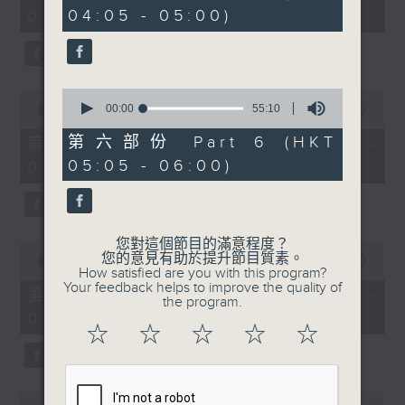
minutes,
minutes,
04:05 - 05:00)
01:00)
10
20
seconds
seconds
0
0
seconds
00:00
55:10
seconds
00:00
55:19
of
of
55
55
第六部份 Part 6 (HKT
第二部份 Part 2 (HKT 01:05 -
minutes,
minutes,
05:05 - 06:00)
02:00)
10
19
seconds
seconds
您對這個節目的滿意程度？
0
您的意見有助於提升節目質素。
seconds
00:00
55:09
How satisfied are you with this program?
of
Your feedback helps to improve the quality of
55
第三部份 Part 3 (HKT 02:05 -
the program.
minutes,
03:00)
9
☆
☆
☆
☆
☆
seconds
0