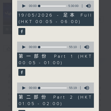
0
seconds
00:00
5:30:00
of
Night Music
5
19/05/2026 - 足本 Full
hours,
長夜細聽
電台直播
(HKT 00:05 - 06:00)
30
minutes,
聯絡
0
所有集數
seconds
0
seconds
00:00
55:10
您喜歡這個節目嗎?
of
55
第一部份 Part 1 (HKT
minutes,
00:05 - 01:00)
簡介
GIST
10
seconds
主持人：Host: Cleo Leung, Isaac
Droscha, Leanne Nicholls
0
You will find many soft pieces and
seconds
00:00
55:19
of
some Chinese works in Night
55
第二部份 Part 2 (HKT
Music. Friday and Saturday nights
minutes,
01:05 - 02:00)
19
will begin with two hours of
seconds