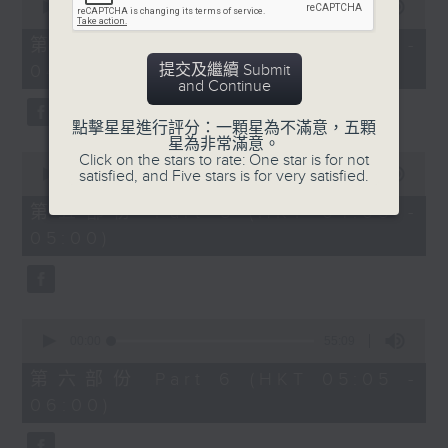
seconds
00:00
55:09
of
55
第四部份 Part 4 (HKT 03:05 -
minutes,
提交及繼續 Submit
04:00)
9
and Continue
seconds
點擊星星進行評分：一顆星為不滿意，五顆
星為非常滿意。
0
Click on the stars to rate: One star is for not
seconds
satisfied, and Five stars is for very satisfied.
00:00
55:09
of
55
第五部份 Part 5 (HKT 04:05 -
minutes,
05:00)
9
seconds
0
seconds
00:00
55:09
of
55
第六部份 Part 6 (HKT 05:05 -
minutes,
06:00)
9
seconds