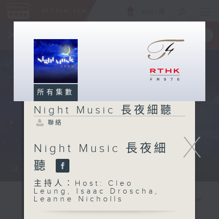
ENG
/
簡
×
全新 RTHK On The Go
取得
一手掌握 RTHK 電台、電視節目
所有集數
Night Music 長夜細聽
聯絡
X
Night Music 長夜細
聽
Monday - Sunday 星期一至日 12am...
主持人：Host: Cleo
Leung, Isaac Droscha,
Leanne Nicholls