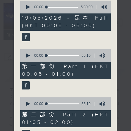
0
seconds
00:00
5:30:00
of
Night Music
5
19/05/2026 - 足本 Full
hours,
長夜細聽
電台直播
(HKT 00:05 - 06:00)
30
minutes,
聯絡
0
所有集數
seconds
0
seconds
00:00
55:10
您喜歡這個節目嗎?
of
55
第一部份 Part 1 (HKT
minutes,
00:05 - 01:00)
簡介
GIST
10
seconds
主持人：Host: Cleo Leung, Isaac
Droscha, Leanne Nicholls
0
You will find many soft pieces and
seconds
00:00
55:19
of
some Chinese works in Night
55
第二部份 Part 2 (HKT
Music. Friday and Saturday nights
minutes,
01:05 - 02:00)
19
will begin with two hours of
seconds