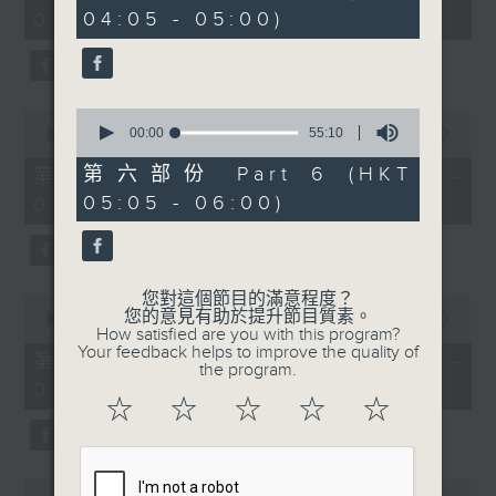
minutes,
minutes,
04:05 - 05:00)
01:00)
10
20
seconds
seconds
0
0
seconds
00:00
55:10
seconds
00:00
55:19
of
of
55
55
第六部份 Part 6 (HKT
第二部份 Part 2 (HKT 01:05 -
minutes,
minutes,
05:05 - 06:00)
02:00)
10
19
seconds
seconds
您對這個節目的滿意程度？
0
您的意見有助於提升節目質素。
seconds
00:00
55:09
How satisfied are you with this program?
of
Your feedback helps to improve the quality of
55
第三部份 Part 3 (HKT 02:05 -
the program.
minutes,
03:00)
9
☆
☆
☆
☆
☆
seconds
0