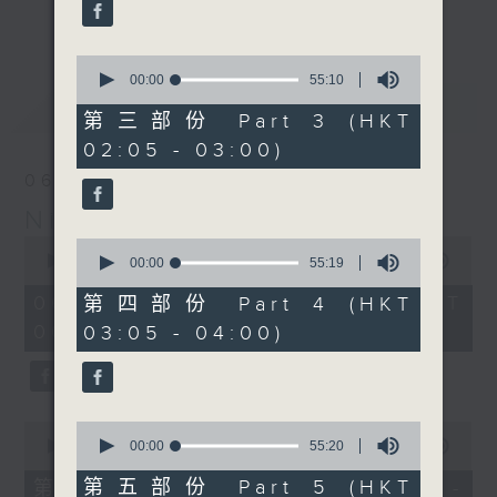
enjoyable jazz music.
更多...
When you are alone and sleepless,
0
seconds
00:00
55:10
please remember good music is
of
最新
LATEST
always there on Radio 4.
55
第三部份 Part 3 (HKT
minutes,
02:05 - 03:00)
10
「長夜細聽」節目當然少不了氣質優雅的作
seconds
06/08/2026
品，每晚亦會精選一些中國音樂送上。週五和
Night Music 長夜細聽
週六晚還有兩小時爵士樂。
0
0
seconds
00:00
5:29:59
seconds
00:00
55:19
如果哪天你不能入睡，別忘了第四台這裡總有
of
of
5
值得細聽的音樂。
55
06/08/2026 - 足本 Full (HKT
第四部份 Part 4 (HKT
hours,
minutes,
00:05 - 06:00)
03:05 - 04:00)
29
19
minutes,
seconds
59
seconds
0
0
seconds
seconds
00:00
55:10
00:00
55:20
of
of
55
55
第五部份 Part 5 (HKT
第一部份 Part 1 (HKT 00:05 -