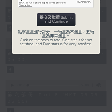
seconds
00:00
55:09
of
55
第四部份 Part 4 (HKT 03:05 -
minutes,
提交及繼續 Submit
04:00)
9
and Continue
seconds
點擊星星進行評分：一顆星為不滿意，五顆
星為非常滿意。
0
Click on the stars to rate: One star is for not
seconds
satisfied, and Five stars is for very satisfied.
00:00
55:09
of
55
第五部份 Part 5 (HKT 04:05 -
minutes,
05:00)
9
seconds
0
seconds
00:00
55:09
of
55
第六部份 Part 6 (HKT 05:05 -
minutes,
06:00)
9
seconds