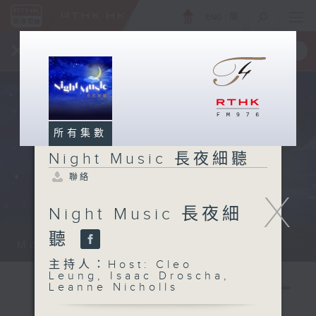
ENG
/
簡
×
全新 RTHK On The Go
取得
一手掌握 RTHK 電台、電視節目
所有集數
Night Music 長夜細聽
聯絡
X
Night Music 長夜細
聽
Monday - Sunday 星期一至日 12am...
主持人：Host: Cleo
Leung, Isaac Droscha,
Leanne Nicholls