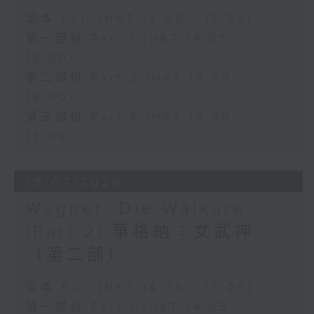
lagrima", the opera perfectly
足本 Full (HKT 14:05 - 17:00)
showcases Donizetti's gift for
第一部份 Part 1 (HKT 14:05 -
lyrical expression and comic
15:00)
第二部份 Part 2 (HKT 15:00 -
timing.
16:00)
第三部份 Part 3 (HKT 16:00 -
This month's classic recording
17:00)
features soprano Joan
Sutherland as Adina, tenor
19/07/2026
Luciano Pavarotti as Nemorino,
Wagner: Die Walküre
baritone Dominic Cossa as
(Part 2) 華格納：女武神
Belcore, and bass Spiro Malas
（第二部）
as Dulcamara, with the
足本 Full (HKT 14:05 - 17:00)
Ambrosian Opera Chorus and
第一部份 Part 1 (HKT 14:05 -
the English Chamber Orchestra