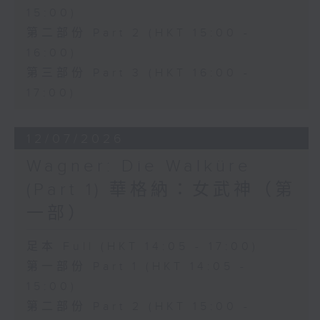
15:00)
conducted by Richard Bonynge.
第二部份 Part 2 (HKT 15:00 -
16:00)
多尼采蒂的歌劇《愛情靈藥》於1832年
第三部份 Part 3 (HKT 16:00 -
首演，是意大利美聲歌劇中最具魅力且歷
17:00)
久不衰的經典作品之一。作品以優雅動人
12/07/2026
的旋律結合輕鬆幽默的情節，講述一個關
Wagner: Die Walküre
於愛情、純真與成長的故事，至今仍深受
(Part 1) 華格納：女武神（第
世界各地觀眾喜愛。
一部）
性格單純的 Nemorino 深深愛上了獨立
足本 Full (HKT 14:05 - 17:00)
的富家女 Adina，卻始終無法贏得她的
第一部份 Part 1 (HKT 14:05 -
芳心。在江湖術士 Dulcamara 所販賣
15:00)
的「愛情靈藥」誘惑下，Nemorino 將
第二部份 Part 2 (HKT 15:00 -