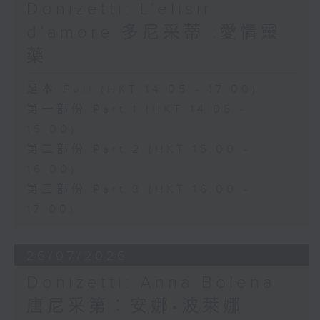
wit.
Donizetti: L’elisir
d’amore 多尼采蒂 :愛情靈
The shy and naïve Nemorino is
藥
deeply in love with the wealthy
足本 Full (HKT 14:05 - 17:00)
and independent Adina, but
第一部份 Part 1 (HKT 14:05 -
struggles to win her heart.
15:00)
Believing in the power of a
第二部份 Part 2 (HKT 15:00 -
magical love potion sold by the
16:00)
第三部份 Part 3 (HKT 16:00 -
quack doctor Dulcamara,
17:00)
Nemorino places his hopes in
the elixir, only to discover that
26/07/2026
true love cannot be bought.
Donizetti: Anna Bolena
Featuring sparkling ensembles
唐尼采第：安娜•波萊娜
and the famous aria "Una furtiva