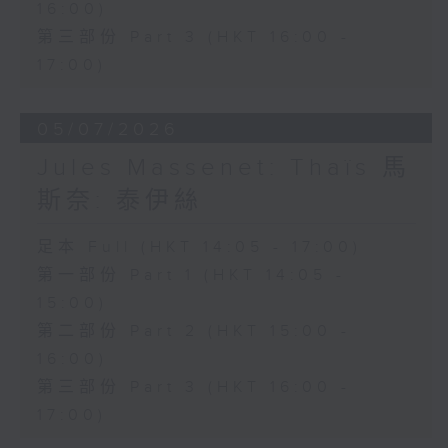
16:00)
希望寄託於這瓶靈藥，最終卻明白真正的
第三部份 Part 3 (HKT 16:00 -
愛情並非金錢所能換取。劇中輕快活潑的
17:00)
重唱及著名詠嘆調「偷灑一滴淚」，充分
展現多尼采蒂優美的旋律才華與精湛的喜
05/07/2026
歌劇創作技巧。
Jules Massenet: Thaïs 馬
斯奈: 泰伊絲
本月為你挑選的經典錄音版本，由女高音
修德蘭（Joan Sutherland）飾演
足本 Full (HKT 14:05 - 17:00)
第一部份 Part 1 (HKT 14:05 -
Adina，男高音巴伐洛堤（Luciano
15:00)
Pavarotti）飾演 Nemorino，男中音
第二部份 Part 2 (HKT 15:00 -
哥沙（Dominic Cossa）飾演
16:00)
Belcore，男低音馬勒斯（Spiro
第三部份 Part 3 (HKT 16:00 -
Malas）飾演 Dulcamara，並由邦寧
17:00)
（Richard Bonynge）指揮安布羅西