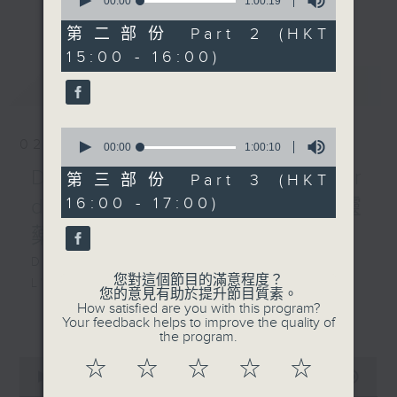
seconds
00:00
1:00:19
the month) will present you with
更多...
of
an opera of their choice. Enjoy!!
1
第二部份 Part 2 (HKT
hour,
15:00 - 16:00)
19
每星期，男高音譚天樂先生 ( 每月首星期日
seconds
最新
LATEST
) 和資深歌劇監製盧景文教授 ( 餘下星期日
) ，為你精選一套歌劇精品！
0
02/08/2026
seconds
00:00
1:00:10
of
Donizetti: L’elisir
1
第三部份 Part 3 (HKT
hour,
16:00 - 17:00)
d’amore 多尼采蒂 :愛情靈
10
seconds
藥
DONIZETTI
您對這個節目的滿意程度？
L’elisir
您的意見有助於提升節目質素。
d’am
How satisfied are you with this program?
更多...
Your feedback helps to improve the quality of
140’
the program.
Adina: Joan Sutherland (soprano)
0
☆
☆
☆
☆
☆
Nemorino: Luciano Pavarotti
seconds
00:00
2:55:00
(tenor)
of