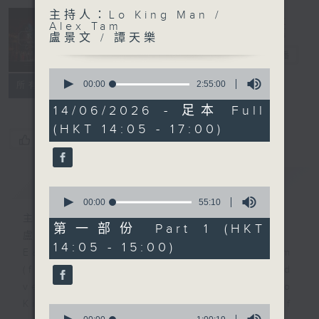
主持人：Lo King Man /
Sunday
Alex Tam
Opera 歌劇世
盧景文 / 譚天樂
界
電台直播
0
聯絡
seconds
00:00
2:55:00
所有集數
of
2
14/06/2026 - 足本 Full
hours,
(HKT 14:05 - 17:00)
55
您喜歡這個節目嗎?
minutes,
0
seconds
簡介
GIST
0
seconds
00:00
55:10
of
主持人：Lo King Man / Alex Tam
55
第一部份 Part 1 (HKT
盧景文 / 譚天樂
minutes,
14:05 - 15:00)
10
Each week, tenor Mr. Alex Tam
seconds
(first Sunday of the month) and
veteran opera producer Prof. Lo
King-man (rest Sundays of
0