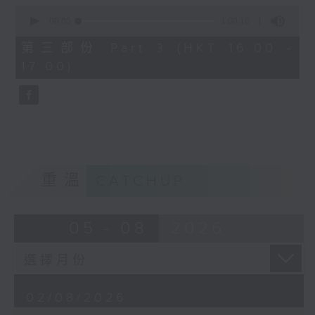
0
seconds
00:00
1:00:10
of
Gaetano Donizetti’s L’elisir
1
第三部份 Part 3 (HKT 16:00 -
hour,
d’amore, first performed in
17:00)
10
seconds
1832, is one of the most
charming and beloved works in
the Italian bel canto repertoire.
Combining graceful melodies
with light-hearted humour, the
重溫
CATCHUP
opera tells a simple yet
touching story of love,
05 - 08
2026
innocence, and self-discovery,
and continues to delight
audiences with its warmth and
02/08/2026