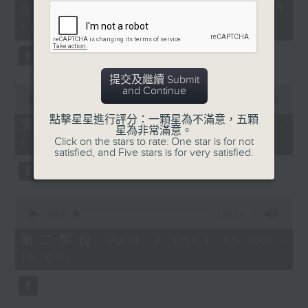
2
02/08/2026 - 足本 Full (HKT
Belcore: Dominic Cossa (baritone)
hours,
14:05 - 17:00)
Dulcamara: Spiro Malas (bass)
55
minutes,
Giannetta: Maria Casula (soprano)
0
Ambrosian Opera Chorus / English
seconds
Chamber Orchestra / Richard
提交及繼續 Submit
0
and Continue
Bonynge (conductor)
seconds
00:00
55:00
of
點擊星星進行評分：一顆星為不滿意，五顆
55
第一部份 Part 1 (HKT 14:05 -
多尼采蒂
星為非常滿意。
minutes,
Click on the stars to rate: One star is for not
15:00)
《愛情靈
0
satisfied, and Five stars is for very satisfied.
seconds
藥》
140’
阿蒂娜：修德蘭（女高音）
0
奈莫利諾：巴筏諾堤（男高音）
seconds
00:00
1:00:10
of
貝科萊：哥沙（男中音）
1
第二部份 Part 2 (HKT 15:00 -
杜卡馬拉：馬勒斯（男低音）
hour,
16:00)
10
珍內塔：卡素拉（女高音）
seconds
亞布斯安歌劇合唱團 / 英國室樂團 / 邦
寧（指揮）