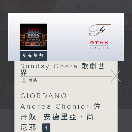
ENG
/
簡
×
全新 RTHK On The Go
取得
一手掌握 RTHK 電台、電視節目
所有集數
Sunday Opera 歌劇世
X
界
聯絡
GIORDANO:
Sun 星期日 2pm
Andrea Chénier 佐
丹奴: 安德里亞．尚
尼耶