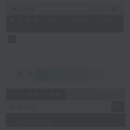
0
Lescaut'. The two young lovers
seconds
00:00
1:00:10
elope to Paris, where Manon
of
1
succumbs to the temptation of
第三部份 Part 3 (HKT 16:00 -
hour,
luxurious living as mistress to a
17:00)
10
seconds
rich nobleman. Finally arrested
and condemned to deportation,
Manon dies on the road to Le
Havre in the arms of her beloved
chevaliere.
The title role is performed by
重溫
CATCHUP
Spanish soprano Victoria de los
Angeles. Des Grieux is sung by
French tenor Henri Legay. Pierre
06 - 08
2026
Monteux conducts the Chorus and
Orchestra of l'Opéra Comique de
Paris.
09/08/2026