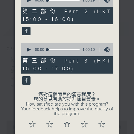
seconds
00:00
1:00:19
the month) will present you with
更多...
of
an opera of their choice. Enjoy!!
1
第二部份 Part 2 (HKT
hour,
15:00 - 16:00)
19
每星期，男高音譚天樂先生 ( 每月首星期日
seconds
最新
LATEST
) 和資深歌劇監製盧景文教授 ( 餘下星期日
) ，為你精選一套歌劇精品！
0
09/08/2026
seconds
00:00
1:00:10
of
Massenet: Manon 馬斯奈:
1
第三部份 Part 3 (HKT
hour,
16:00 - 17:00)
曼儂
10
seconds
MASSENET
Manon
您對這個節目的滿意程度？
您的意見有助於提升節目質素。
150’
How satisfied are you with this program?
更多...
Manon Lescaut: Victoria de los
Your feedback helps to improve the quality of
the program.
Ángeles (soprano)
Le Chevalier des Grieux: Henri
0
☆
☆
☆
☆
☆
seconds
00:00
2:55:00
Legay (tenor)
of