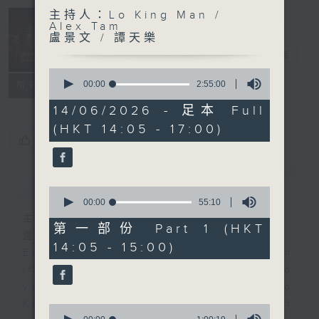
主持人：Lo King Man /
Sunday
Alex Tam
Opera 歌劇世
盧景文 / 譚天樂
界
電台直播
0
聯絡
seconds
00:00
2:55:00
所有集數
of
2
14/06/2026 - 足本 Full
hours,
(HKT 14:05 - 17:00)
55
您喜歡這個節目嗎?
minutes,
0
seconds
簡介
GIST
0
seconds
00:00
55:10
of
主持人：Lo King Man / Alex Tam
55
第一部份 Part 1 (HKT
盧景文 / 譚天樂
minutes,
14:05 - 15:00)
10
Each week, tenor Mr. Alex Tam
seconds
(first Sunday of the month) and
veteran opera producer Prof. Lo
King-man (rest Sundays of
0