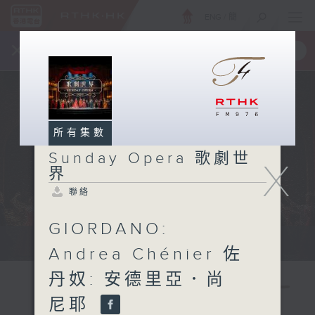
ENG
/
簡
×
全新 RTHK On The Go
取得
一手掌握 RTHK 電台、電視節目
所有集數
Sunday Opera 歌劇世
X
界
聯絡
GIORDANO:
Sun 星期日 2pm
Andrea Chénier 佐
丹奴: 安德里亞．尚
尼耶