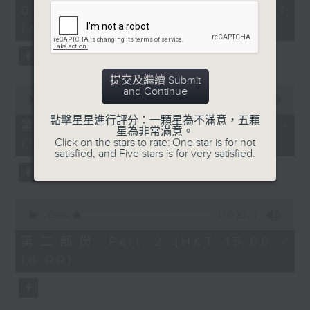
Lescaut: Michel Dens (baritone)
2
09/08/2026 - 足本 Full (HKT
hours,
Chœurs et Orchestre du Théâtre
14:05 - 17:00)
55
national de l’Opéra Comique /
minutes,
0
Pierre Monteux (conductor)
seconds
提交及繼續 Submit
馬斯奈
0
and Continue
seconds
00:00
55:10
《曼
of
點擊星星進行評分：一顆星為不滿意，五顆
儂
55
第一部份 Part 1 (HKT 14:05 -
星為非常滿意。
minutes,
150’
Click on the stars to rate: One star is for not
15:00)
10
satisfied, and Five stars is for very satisfied.
曼儂：狄羅斯安卓利斯（女高音）
seconds
騎士狄基奧：萊佳（男高音）
雷斯高：丹斯（男中音）
巴黎國家喜歌劇院樂團及合唱團 / 蒙杜（指
0
seconds
00:00
1:00:20
揮）
of
Jules Massenet's music is set to a
1
第二部份 Part 2 (HKT 15:00 -
hour,
text by Henri Meilhac and
16:00)
20
Philippe Gille based on Abbe
seconds
Prévost's novel, 'The Story of
Chevaliere des Grieux and Manon