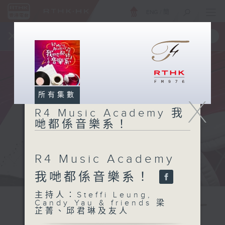
ENG
/
簡
×
全新 RTHK On The Go
取得
一手掌握 RTHK 電台、電視節目
所有集數
X
R4 Music Academy 我
哋都係音樂系！
R4 Music Academy
我哋都係音樂系！
主持人：Steffi Leung,
Candy Yau & friends 梁
芷菁、邱君琳及友人