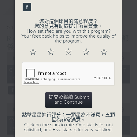
seconds
最新
LATEST
您對這個節目的滿意程度？
您的意見有助於提升節目質素。
01/08/2026
How satisfied are you with this program?
Your feedback helps to improve the quality of
R4 Music Academy 我哋都
the program.
係音樂系！
☆
☆
☆
☆
☆
0
seconds
00:00
1:50:00
of
1
01/08/2026 - 足本 Full (HKT
hour,
14:05 - 16:00)
50
minutes,
0
seconds
提交及繼續 Submit
and Continue
0
seconds
00:00
55:10
of
點擊星星進行評分：一顆星為不滿意，五顆
55
星為非常滿意。
第一部份 Part 1 (HKT 14:05 -
minutes,
Click on the stars to rate: One star is for not
15:00)
10
satisfied, and Five stars is for very satisfied.
seconds