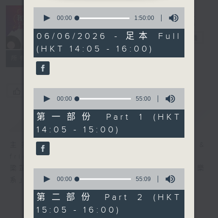
0
R4 Music
seconds
00:00
1:50:00
Academy 我哋
of
1
06/06/2026 - 足本 Full
都係音樂系！
電台直播
hour,
(HKT 14:05 - 16:00)
50
minutes,
所有集數
0
seconds
您喜歡這個節目嗎?
0
seconds
00:00
55:00
of
55
第一部份 Part 1 (HKT
簡介
GIST
minutes,
14:05 - 15:00)
0
seconds
主持人：Steffi Leung, Candy Yau &
friends 梁芷菁、邱君琳及友人
梁芷菁及邱君琳每個星期六帶你走進「四台音樂
0
seconds
00:00
55:09
系」，暢遊音樂國度。
of
55
第二部份 Part 2 (HKT
minutes,
15:05 - 16:00)
9