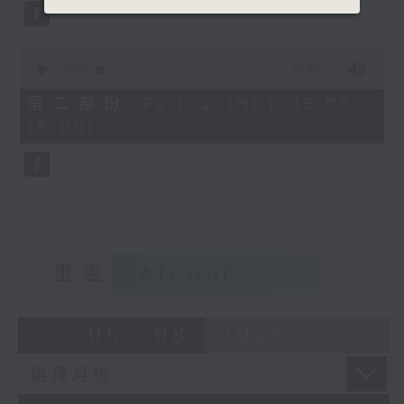
0
seconds
00:00
55:10
of
55
第二部份 Part 2 (HKT 15:05 -
minutes,
16:00)
10
seconds
重溫
CATCHUP
05 - 08
2026