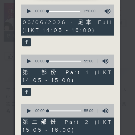
0
R4 Music
seconds
00:00
1:50:00
Academy 我哋
of
1
06/06/2026 - 足本 Full
都係音樂系！
電台直播
hour,
(HKT 14:05 - 16:00)
50
minutes,
所有集數
0
seconds
您喜歡這個節目嗎?
0
seconds
00:00
55:00
of
55
第一部份 Part 1 (HKT
簡介
GIST
minutes,
14:05 - 15:00)
0
seconds
主持人：Steffi Leung, Candy Yau &
friends 梁芷菁、邱君琳及友人
梁芷菁及邱君琳每個星期六帶你走進「四台音樂
0
seconds
00:00
55:09
系」，暢遊音樂國度。
of
55
第二部份 Part 2 (HKT
minutes,
15:05 - 16:00)
9