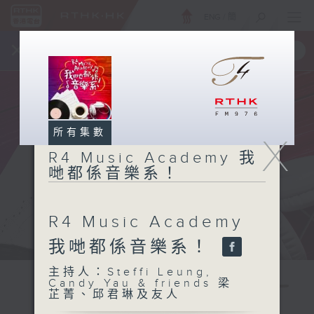
ENG
/
簡
×
全新 RTHK On The Go
取得
一手掌握 RTHK 電台、電視節目
所有集數
X
R4 Music Academy 我
哋都係音樂系！
R4 Music Academy
我哋都係音樂系！
主持人：Steffi Leung,
Candy Yau & friends 梁
芷菁、邱君琳及友人