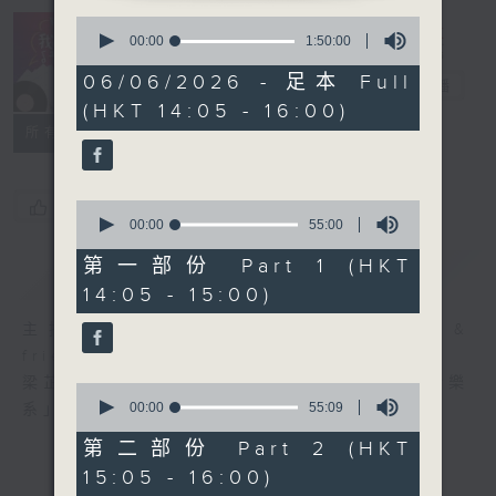
0
R4 Music
seconds
00:00
1:50:00
Academy 我哋
of
1
06/06/2026 - 足本 Full
都係音樂系！
電台直播
hour,
(HKT 14:05 - 16:00)
50
minutes,
所有集數
0
seconds
您喜歡這個節目嗎?
0
seconds
00:00
55:00
of
55
第一部份 Part 1 (HKT
簡介
GIST
minutes,
14:05 - 15:00)
0
seconds
主持人：Steffi Leung, Candy Yau &
friends 梁芷菁、邱君琳及友人
梁芷菁及邱君琳每個星期六帶你走進「四台音樂
0
seconds
00:00
55:09
系」，暢遊音樂國度。
of
55
第二部份 Part 2 (HKT
minutes,
15:05 - 16:00)
9