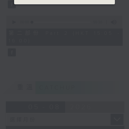
0
seconds
00:00
55:10
of
55
第二部份 Part 2 (HKT 15:05 -
minutes,
16:00)
10
seconds
重溫
CATCHUP
05 - 08
2026