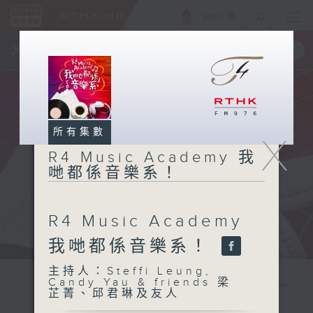
ENG
/
簡
×
全新 RTHK On The Go
取得
一手掌握 RTHK 電台、電視節目
所有集數
X
R4 Music Academy 我
哋都係音樂系！
R4 Music Academy
我哋都係音樂系！
主持人：Steffi Leung,
Candy Yau & friends 梁
芷菁、邱君琳及友人