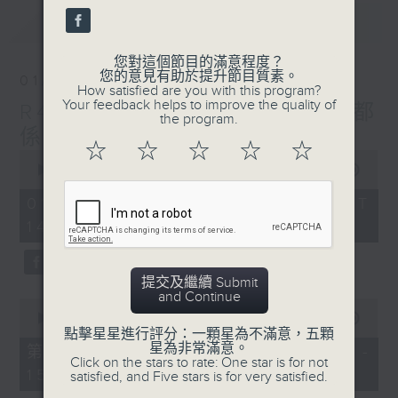
seconds
最新
LATEST
您對這個節目的滿意程度？
您的意見有助於提升節目質素。
01/08/2026
How satisfied are you with this program?
Your feedback helps to improve the quality of
R4 Music Academy 我哋都
the program.
係音樂系！
☆
☆
☆
☆
☆
0
seconds
00:00
1:50:00
of
1
01/08/2026 - 足本 Full (HKT
hour,
14:05 - 16:00)
50
minutes,
0
seconds
提交及繼續 Submit
and Continue
0
seconds
00:00
55:10
of
點擊星星進行評分：一顆星為不滿意，五顆
55
星為非常滿意。
第一部份 Part 1 (HKT 14:05 -
minutes,
Click on the stars to rate: One star is for not
15:00)
10
satisfied, and Five stars is for very satisfied.
seconds