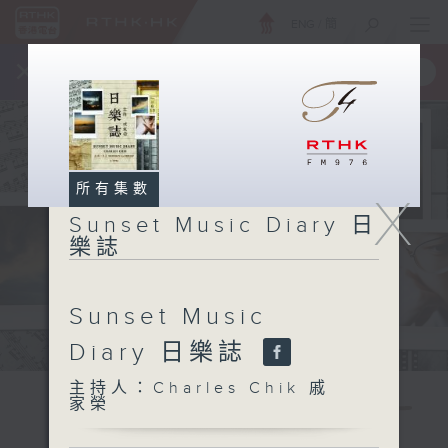
ENG
/
簡
×
全新 RTHK On The Go
取得
一手掌握 RTHK 電台、電視節目
所有集數
X
Sunset Music Diary 日
樂誌
Sunset Music
Diary 日樂誌
主持人：Charles Chik 戚
家榮