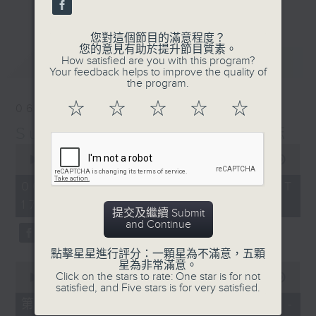
更多...
麗，亦總會有消失的一秒。
您對這個節目的滿意程度？
面對時光流逝，我們應當不要忘記。十九世紀，孟德
您的意見有助於提升節目質素。
最新
LATEST
How satisfied are you with this program?
爾遜籌備並指揮演出《聖馬太受難曲》，成功令巴赫
Your feedback helps to improve the quality of
the program.
的作品復興，巴赫亦逐漸被譽為有史以來最偉大的作
☆
☆
☆
☆
☆
06/08/2026
曲家之一。要令這個帶有歷史性的藝術形式流傳，就
Sunset Music Diary 日樂誌
必定要讓你我記得當中的美好。「日樂誌」逢星期一
0
至五，在五時至七時的日落時分，以日記形式與你追
seconds
00:00
1:36:59
of
憶古典樂壇當天發生過的大小事，記得誰曾在音樂路
1
06/08/2026 - 足本 Full (HKT
hour,
上留下足跡，坐擁那時那刻的浪漫晚霞。
17:05 - 19:00)
36
提交及繼續 Submit
minutes,
and Continue
59
seconds
點擊星星進行評分：一顆星為不滿意，五顆
星為非常滿意。
0
Click on the stars to rate: One star is for not
seconds
00:00
55:00
satisfied, and Five stars is for very satisfied.
of
55
第一部份 Part 1 (HKT 17:05 -
minutes,