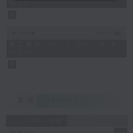
18:00)
0
seconds
0
seconds
00:00
42:09
of
42
第二部份 Part 2 (HKT 18:18 -
minutes,
19:00)
9
seconds
重溫
CATCHUP
07 - 08
2026