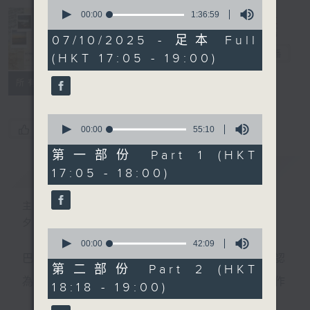
0
seconds
00:00
1:36:59
of
Sunset Music
1
07/10/2025 - 足本 Full
hour,
Diary 日樂誌
電台直播
(HKT 17:05 - 19:00)
36
minutes,
59
所有集數
seconds
0
您喜歡這個節目嗎?
seconds
00:00
55:10
of
55
第一部份 Part 1 (HKT
minutes,
簡介
GIST
17:05 - 18:00)
10
seconds
主持人：Charles Chik 戚家榮
夕陽無限好，只是近黃昏。
0
seconds
00:00
42:09
of
巴赫在生時與泰利文、韓德爾等齊名，去世後卻被認
42
第二部份 Part 2 (HKT
minutes,
為作品過時，在古典樂壇消失了好一陣子。傳世的作
18:18 - 19:00)
9
seconds
品再經典，終究會有被遺忘的一天。眼前的景致再美