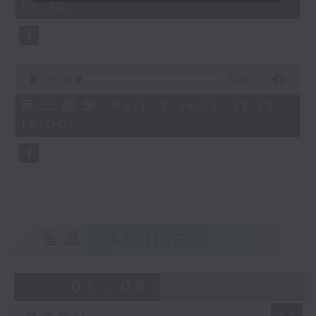
18:00)
0
seconds
0
seconds
00:00
42:09
of
42
第二部份 Part 2 (HKT 18:18 -
minutes,
19:00)
9
seconds
重溫
CATCHUP
07 - 08
2026