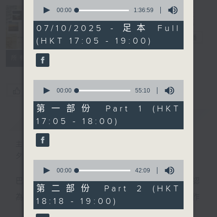
0
seconds
00:00
1:36:59
of
Sunset Music
1
07/10/2025 - 足本 Full
hour,
Diary 日樂誌
電台直播
(HKT 17:05 - 19:00)
36
minutes,
59
所有集數
seconds
0
您喜歡這個節目嗎?
seconds
00:00
55:10
of
55
第一部份 Part 1 (HKT
minutes,
簡介
GIST
17:05 - 18:00)
10
seconds
主持人：Charles Chik 戚家榮
夕陽無限好，只是近黃昏。
0
seconds
00:00
42:09
of
巴赫在生時與泰利文、韓德爾等齊名，去世後卻被認
42
第二部份 Part 2 (HKT
minutes,
為作品過時，在古典樂壇消失了好一陣子。傳世的作
18:18 - 19:00)
9
seconds
品再經典，終究會有被遺忘的一天。眼前的景致再美