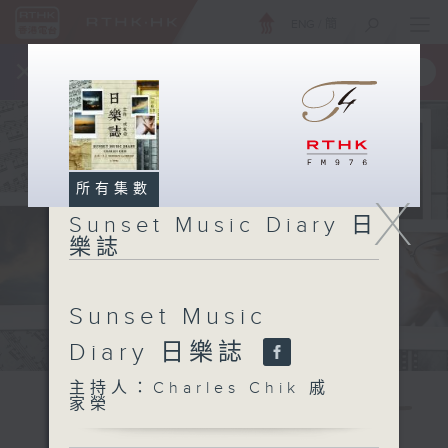
ENG
/
簡
×
全新 RTHK On The Go
取得
一手掌握 RTHK 電台、電視節目
所有集數
X
Sunset Music Diary 日
樂誌
Sunset Music
Diary 日樂誌
主持人：Charles Chik 戚
家榮