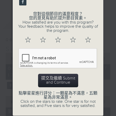
更多...
麗，亦總會有消失的一秒。
您對這個節目的滿意程度？
面對時光流逝，我們應當不要忘記。十九世紀，孟德
您的意見有助於提升節目質素。
最新
LATEST
How satisfied are you with this program?
爾遜籌備並指揮演出《聖馬太受難曲》，成功令巴赫
Your feedback helps to improve the quality of
the program.
的作品復興，巴赫亦逐漸被譽為有史以來最偉大的作
☆
☆
☆
☆
☆
06/08/2026
曲家之一。要令這個帶有歷史性的藝術形式流傳，就
Sunset Music Diary 日樂誌
必定要讓你我記得當中的美好。「日樂誌」逢星期一
0
至五，在五時至七時的日落時分，以日記形式與你追
seconds
00:00
1:36:59
of
憶古典樂壇當天發生過的大小事，記得誰曾在音樂路
1
06/08/2026 - 足本 Full (HKT
hour,
上留下足跡，坐擁那時那刻的浪漫晚霞。
17:05 - 19:00)
36
提交及繼續 Submit
minutes,
and Continue
59
seconds
點擊星星進行評分：一顆星為不滿意，五顆
星為非常滿意。
0
Click on the stars to rate: One star is for not
seconds
00:00
55:00
satisfied, and Five stars is for very satisfied.
of
55
第一部份 Part 1 (HKT 17:05 -
minutes,