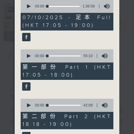
0
seconds
00:00
1:36:59
of
Sunset Music
1
07/10/2025 - 足本 Full
hour,
Diary 日樂誌
電台直播
(HKT 17:05 - 19:00)
36
minutes,
59
所有集數
seconds
0
您喜歡這個節目嗎?
seconds
00:00
55:10
of
55
第一部份 Part 1 (HKT
minutes,
簡介
GIST
17:05 - 18:00)
10
seconds
主持人：Charles Chik 戚家榮
夕陽無限好，只是近黃昏。
0
seconds
00:00
42:09
of
巴赫在生時與泰利文、韓德爾等齊名，去世後卻被認
42
第二部份 Part 2 (HKT
minutes,
為作品過時，在古典樂壇消失了好一陣子。傳世的作
18:18 - 19:00)
9
seconds
品再經典，終究會有被遺忘的一天。眼前的景致再美