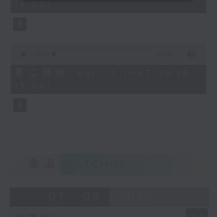
18:00)
0
seconds
0
seconds
00:00
42:09
of
42
第二部份 Part 2 (HKT 18:18 -
minutes,
19:00)
9
seconds
重溫
CATCHUP
07 - 08
2026