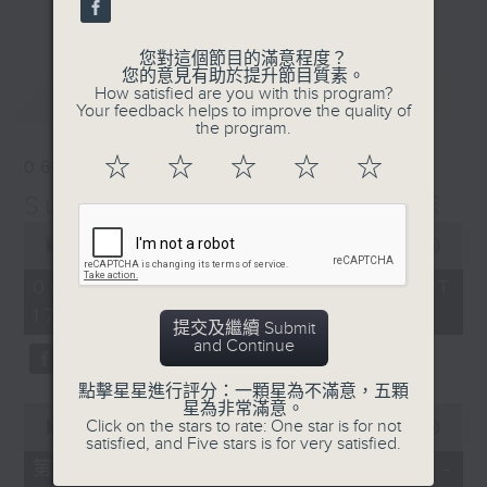
更多...
麗，亦總會有消失的一秒。
您對這個節目的滿意程度？
面對時光流逝，我們應當不要忘記。十九世紀，孟德
您的意見有助於提升節目質素。
最新
LATEST
How satisfied are you with this program?
爾遜籌備並指揮演出《聖馬太受難曲》，成功令巴赫
Your feedback helps to improve the quality of
the program.
的作品復興，巴赫亦逐漸被譽為有史以來最偉大的作
☆
☆
☆
☆
☆
06/08/2026
曲家之一。要令這個帶有歷史性的藝術形式流傳，就
Sunset Music Diary 日樂誌
必定要讓你我記得當中的美好。「日樂誌」逢星期一
0
至五，在五時至七時的日落時分，以日記形式與你追
seconds
00:00
1:36:59
of
憶古典樂壇當天發生過的大小事，記得誰曾在音樂路
1
06/08/2026 - 足本 Full (HKT
hour,
上留下足跡，坐擁那時那刻的浪漫晚霞。
17:05 - 19:00)
36
提交及繼續 Submit
minutes,
and Continue
59
seconds
點擊星星進行評分：一顆星為不滿意，五顆
星為非常滿意。
0
Click on the stars to rate: One star is for not
seconds
00:00
55:00
satisfied, and Five stars is for very satisfied.
of
55
第一部份 Part 1 (HKT 17:05 -
minutes,