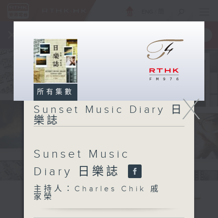
ENG
/
簡
×
全新 RTHK On The Go
取得
一手掌握 RTHK 電台、電視節目
所有集數
X
Sunset Music Diary 日
樂誌
Sunset Music
Diary 日樂誌
主持人：Charles Chik 戚
家榮