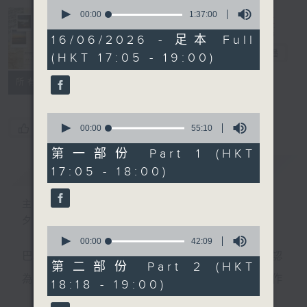
0
seconds
00:00
1:37:00
of
Sunset Music
1
16/06/2026 - 足本 Full
hour,
Diary 日樂誌
電台直播
(HKT 17:05 - 19:00)
37
minutes,
0
所有集數
seconds
0
您喜歡這個節目嗎?
seconds
00:00
55:10
of
55
第一部份 Part 1 (HKT
minutes,
簡介
GIST
17:05 - 18:00)
10
seconds
主持人：Charles Chik 戚家榮
夕陽無限好，只是近黃昏。
0
seconds
00:00
42:09
of
巴赫在生時與泰利文、韓德爾等齊名，去世後卻被認
42
第二部份 Part 2 (HKT
minutes,
為作品過時，在古典樂壇消失了好一陣子。傳世的作
18:18 - 19:00)
9
seconds
品再經典，終究會有被遺忘的一天。眼前的景致再美