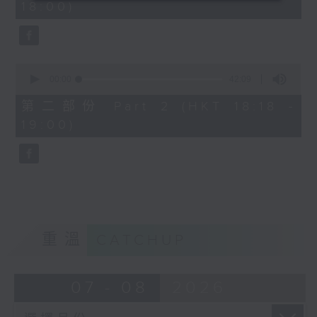
18:00)
10
seconds
0
seconds
00:00
42:09
of
42
第二部份 Part 2 (HKT 18:18 -
minutes,
19:00)
9
seconds
重溫
CATCHUP
07 - 08
2026