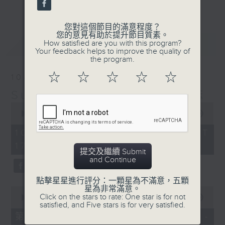
更多...
麗，亦總會有消失的一秒。
您對這個節目的滿意程度？
面對時光流逝，我們應當不要忘記。十九世紀，孟德
您的意見有助於提升節目質素。
最新
LATEST
How satisfied are you with this program?
爾遜籌備並指揮演出《聖馬太受難曲》，成功令巴赫
Your feedback helps to improve the quality of
the program.
的作品復興，巴赫亦逐漸被譽為有史以來最偉大的作
☆
☆
☆
☆
☆
10/08/2026
曲家之一。要令這個帶有歷史性的藝術形式流傳，就
Sunset Music Diary 日樂誌
必定要讓你我記得當中的美好。「日樂誌」逢星期一
0
至五，在五時至七時的日落時分，以日記形式與你追
seconds
00:00
1:36:59
of
憶古典樂壇當天發生過的大小事，記得誰曾在音樂路
1
10/08/2026 - 足本 Full (HKT
hour,
上留下足跡，坐擁那時那刻的浪漫晚霞。
17:05 - 19:00)
36
提交及繼續 Submit
minutes,
and Continue
59
seconds
點擊星星進行評分：一顆星為不滿意，五顆
星為非常滿意。
0
Click on the stars to rate: One star is for not
seconds
00:00
55:10
satisfied, and Five stars is for very satisfied.
of
55
第一部份 Part 1 (HKT 17:05 -
minutes,