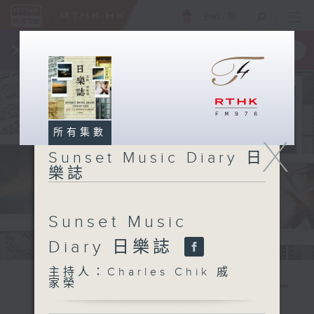
ENG
/
簡
×
全新 RTHK On The Go
取得
一手掌握 RTHK 電台、電視節目
所有集數
X
Sunset Music Diary 日
樂誌
Sunset Music
Diary 日樂誌
主持人：Charles Chik 戚
家榮