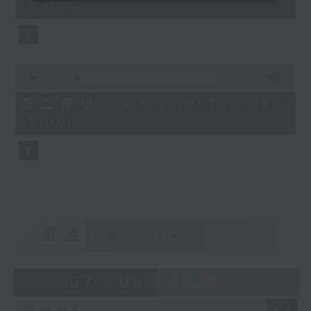
18:00)
0
seconds
0
seconds
00:00
42:09
of
42
第二部份 Part 2 (HKT 18:18 -
minutes,
19:00)
9
seconds
重溫
CATCHUP
07 - 08
2026