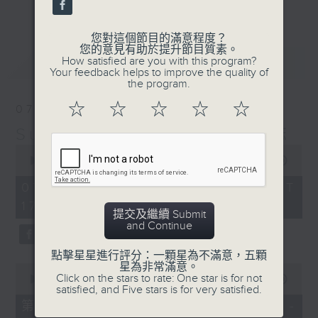
更多...
麗，亦總會有消失的一秒。
您對這個節目的滿意程度？
面對時光流逝，我們應當不要忘記。十九世紀，孟德
您的意見有助於提升節目質素。
最新
LATEST
How satisfied are you with this program?
爾遜籌備並指揮演出《聖馬太受難曲》，成功令巴赫
Your feedback helps to improve the quality of
the program.
的作品復興，巴赫亦逐漸被譽為有史以來最偉大的作
☆
☆
☆
☆
☆
07/08/2026
曲家之一。要令這個帶有歷史性的藝術形式流傳，就
Sunset Music Diary 日樂誌
必定要讓你我記得當中的美好。「日樂誌」逢星期一
0
至五，在五時至七時的日落時分，以日記形式與你追
seconds
00:00
1:36:59
of
憶古典樂壇當天發生過的大小事，記得誰曾在音樂路
1
07/08/2026 - 足本 Full (HKT
hour,
上留下足跡，坐擁那時那刻的浪漫晚霞。
17:05 - 19:00)
36
提交及繼續 Submit
minutes,
and Continue
59
seconds
點擊星星進行評分：一顆星為不滿意，五顆
星為非常滿意。
0
Click on the stars to rate: One star is for not
seconds
00:00
55:00
satisfied, and Five stars is for very satisfied.
of
55
第一部份 Part 1 (HKT 17:05 -
minutes,