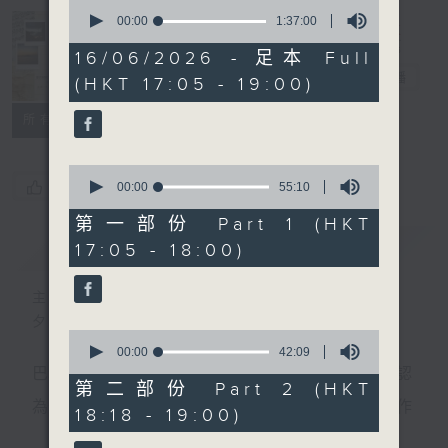
0
seconds
00:00
1:37:00
of
Sunset Music
1
16/06/2026 - 足本 Full
hour,
Diary 日樂誌
電台直播
(HKT 17:05 - 19:00)
37
minutes,
0
所有集數
seconds
0
您喜歡這個節目嗎?
seconds
00:00
55:10
of
55
第一部份 Part 1 (HKT
minutes,
簡介
GIST
17:05 - 18:00)
10
seconds
主持人：Charles Chik 戚家榮
夕陽無限好，只是近黃昏。
0
seconds
00:00
42:09
of
巴赫在生時與泰利文、韓德爾等齊名，去世後卻被認
42
第二部份 Part 2 (HKT
minutes,
為作品過時，在古典樂壇消失了好一陣子。傳世的作
18:18 - 19:00)
9
seconds
品再經典，終究會有被遺忘的一天。眼前的景致再美