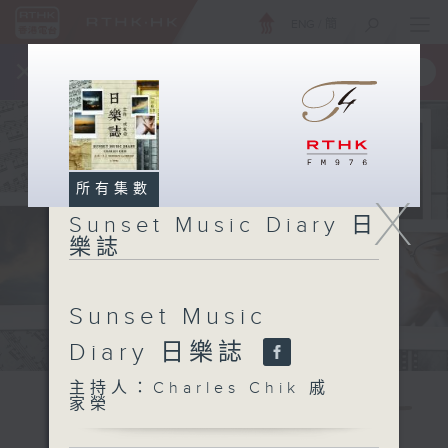
ENG
/
簡
×
全新 RTHK On The Go
取得
一手掌握 RTHK 電台、電視節目
所有集數
X
Sunset Music Diary 日
樂誌
Sunset Music
Diary 日樂誌
主持人：Charles Chik 戚
家榮