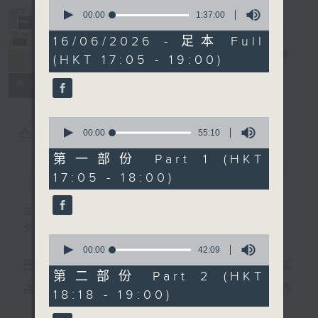
0
seconds
00:00
1:37:00
of
Sunset Music
1
16/06/2026 - 足本 Full
hour,
Diary 日樂誌
電台直播
(HKT 17:05 - 19:00)
37
minutes,
0
所有集數
seconds
0
您喜歡這個節目嗎?
seconds
00:00
55:10
of
55
第一部份 Part 1 (HKT
minutes,
簡介
GIST
17:05 - 18:00)
10
seconds
主持人：Charles Chik 戚家榮
夕陽無限好，只是近黃昏。
0
seconds
00:00
42:09
of
巴赫在生時與泰利文、韓德爾等齊名，去世後卻被認
42
第二部份 Part 2 (HKT
minutes,
為作品過時，在古典樂壇消失了好一陣子。傳世的作
18:18 - 19:00)
9
seconds
品再經典，終究會有被遺忘的一天。眼前的景致再美