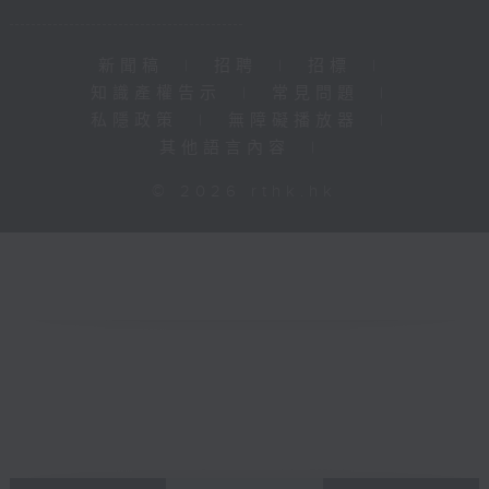
新聞稿
|
招聘
|
招標
|
知識產權告示
|
常見問題
|
私隱政策
|
無障礙播放器
|
其他語言內容
|
© 2026 rthk.hk