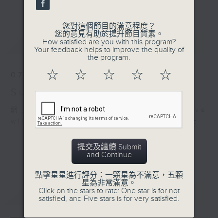
更多...
麗，亦總會有消失的一秒。
您對這個節目的滿意程度？
面對時光流逝，我們應當不要忘記。十九世紀，孟德
您的意見有助於提升節目質素。
最新
LATEST
How satisfied are you with this program?
爾遜籌備並指揮演出《聖馬太受難曲》，成功令巴赫
Your feedback helps to improve the quality of
the program.
的作品復興，巴赫亦逐漸被譽為有史以來最偉大的作
☆
☆
☆
☆
☆
07/08/2026
曲家之一。要令這個帶有歷史性的藝術形式流傳，就
Sunset Music Diary 日樂誌
必定要讓你我記得當中的美好。「日樂誌」逢星期一
至五，在五時至七時的日落時分，以日記形式與你追
網上直播完畢稍後提供節目重溫。 Archive
will be available after live webcast
憶古典樂壇當天發生過的大小事，記得誰曾在音樂路
上留下足跡，坐擁那時那刻的浪漫晚霞。
提交及繼續 Submit
and Continue
點擊星星進行評分：一顆星為不滿意，五顆
星為非常滿意。
Click on the stars to rate: One star is for not
重溫
CATCHUP
satisfied, and Five stars is for very satisfied.