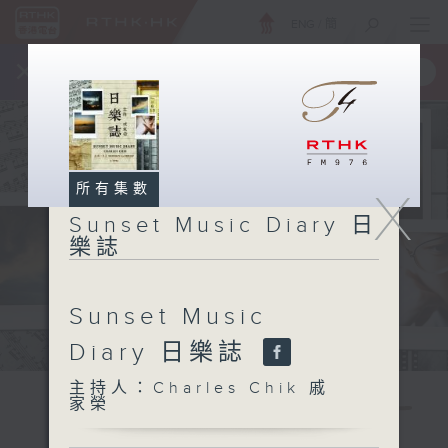
ENG
/
簡
×
全新 RTHK On The Go
取得
一手掌握 RTHK 電台、電視節目
所有集數
X
Sunset Music Diary 日
樂誌
Sunset Music
Diary 日樂誌
主持人：Charles Chik 戚
家榮