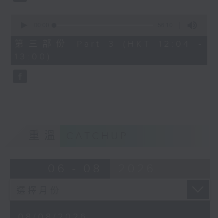
尤雅《往事只能回味》
0
姚蘇蓉《今天不回家》
seconds
00:00
56:10
of
56
周璇《何日君再來》
第三部份 Part 3 (HKT 12:04 -
minutes,
13:00)
10
靜婷《我的心裡沒有他》
seconds
白光《等着你回來》
重溫
CATCHUP
06 - 08
2026
08/08/2026