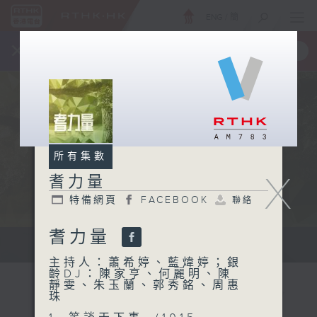
ENG
/
簡
×
全新 RTHK On The Go
取得
一手掌握 RTHK 電台、電視節目
所有集數
X
耆力量
特備網頁
FACEBOOK
聯絡
耆力量
鼓勵長者增加自信、發揮潛能 。
主持人：蕭希婷、藍煒婷；銀
齡DJ：陳家亨、何麗明、陳
靜雯、朱玉蘭、郭秀銘、周惠
珠