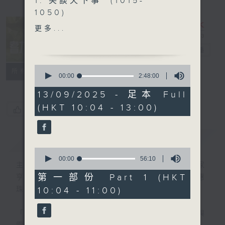
1. 笑談天下事 (1015-
1050)
精選各地趣聞
更多...
2. 信不信由你 (1050-
1130)
耆力量
電台直播
0
特備網頁
FACEBOOK
聯絡
所有集數
3. 銀齡專欄 (1130-1200)
seconds
00:00
2:48:00
of
周惠珠-《人生常遇》
2
13/09/2025 - 足本 Full
hours,
(HKT 10:04 - 13:00)
48
郭秀銘-《邊行邊傾》
您喜歡這個節目嗎?
minutes,
0
seconds
4.票選大點唱
(1200-1300)
簡介
GIST
0
seconds
00:00
56:10
主持人：蕭希婷、藍煒婷；銀齡DJ：陳家
of
56
第一部份 Part 1 (HKT
亨、何麗明、陳靜雯、朱玉蘭、郭秀銘、周惠
minutes,
10:04 - 11:00)
珠
10
seconds
「聽取你的聲音、重視你的意見」
連結網頁與