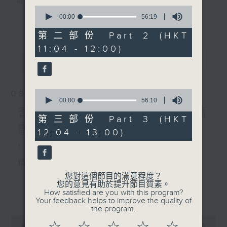
電台互動式長者節目
0
seconds
00:00
56:19
更多...
of
《
耆力量》
56
第二部份 Part 2 (HKT
minutes,
11:04 - 12:00)
19
現代長者不再是孤獨一群，更不是弱勢社群，
seconds
最新
LATEST
因為憑著他們的生活體驗，已是作為後輩的學
習典範。
0
08/08/2026
只要每位長者能重拾童心，人生下半場可以繼
seconds
00:00
56:10
of
續精彩！
耆力量：票選大點唱／國語舊
56
第三部份 Part 3 (HKT
minutes,
歌(女歌手篇)
12:04 - 13:00)
10
<
耆力量 >
節目鼓勵長者增加自信、發揮潛
seconds
1. 笑談天下事
能。
逢星期六上午十時至一時播出
精選各地趣聞
您對這個節目的滿意程度？
主持：蕭希婷、藍煒婷；銀齡DJ：陳家亨、
您的意見有助於提升節目質素。
更多...
How satisfied are you with this program?
何麗明、陳靜雯、朱玉蘭、郭秀銘、周惠珠
Your feedback helps to improve the quality of
the program.
2. 信不信由你
0
《耆力量A Power 網頁》：
seconds
00:00
2:48:00