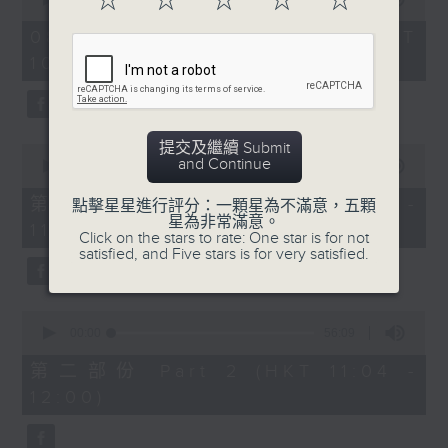
☆
☆
☆
☆
☆
趣味有獎問答遊戲
https://app4.rthk.hk/special/elderly/
of
2
08/08/2026 - 足本 Full (HKT
hours,
《耆力量》熱線 : 1872312
10:04 - 13:00)
48
minutes,
0
3. 銀齡專欄
《耆力量》電郵：ap@rthk.org.hk
seconds
周惠珠「人生常遇」
提交及繼續 Submit
0
and Continue
seconds
00:00
56:00
主題：情绪
of
56
第一部份 Part 1 (HKT 10:04 -
點擊星星進行評分：一顆星為不滿意，五顆
minutes,
星為非常滿意。
11:00)
0
Click on the stars to rate: One star is for not
seconds
satisfied, and Five stars is for very satisfied.
4.朱玉蘭「曲中情」
主題：葛蘭
0
seconds
00:00
56:09
of
56
第二部份 Part 2 (HKT 11:04 -
minutes,
12:00)
9
5. 票選大點唱
seconds
主題：國語舊歌(女歌手篇)