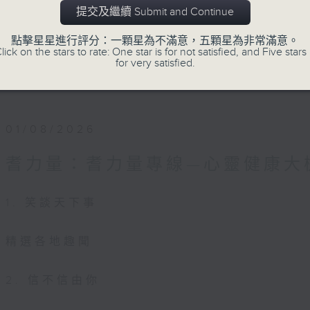
《耆力量A Power 網頁》：
https://app4.
提交及繼續 Submit and Continue
《耆力量》熱線 : 1872312
點擊星星進行評分：一顆星為不滿意，五顆星為非常滿意。
lick on the stars to rate: One star is for not satisfied, and Five stars 
for very satisfied.
《耆力量》電郵：ap@rthk.org.hk
01/08/2026
耆力量：耆力量專線—心靈健康大
1. 笑談天下事
精選各地趣聞
2. 信不信由你