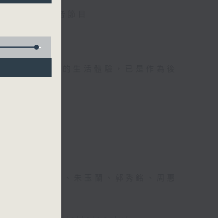
電台互動式長者節目
，因為憑著他們的生活體驗，已是作為後
續精彩！
能。
何麗明、陳靜雯、朱玉蘭、郭秀銘、周惠