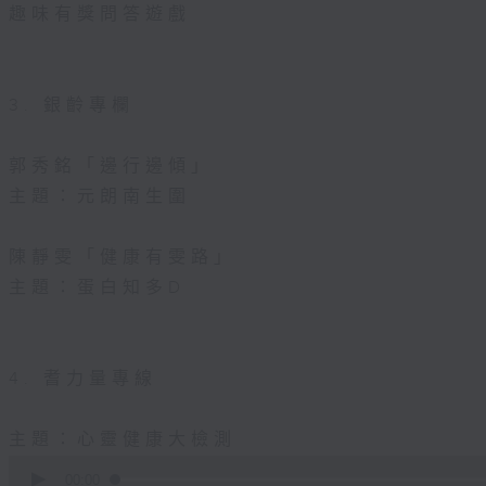
趣味有獎問答遊戲
3. 銀齡專欄
郭秀銘「邊行邊傾」
主題：元朗南生圍
陳靜雯「健康有雯路」
主題：蛋白知多D
4. 耆力量專線
主題：心靈健康大檢測
0
seconds
00:00