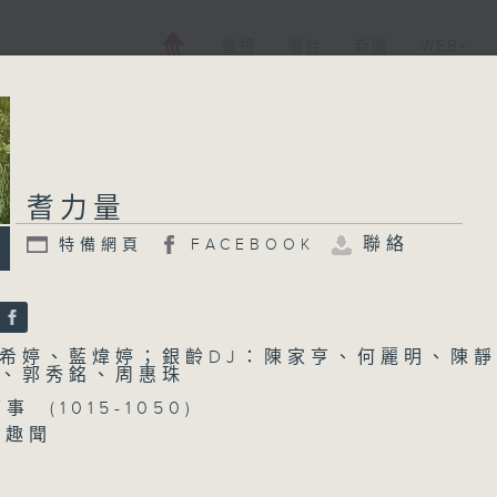
電視
電台
新聞
WEB+
耆力量
聯絡
特備網頁
FACEBOOK
希婷、藍煒婷；銀齡DJ：陳家亨、何麗明、陳靜
、郭秀銘、周惠珠
事 (1015-1050)
趣聞
你 (1050-1130)