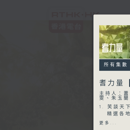
所有集數
耆力量
主持人：蕭
雯、朱玉蘭
1. 笑談天下
精選各地
2. 信不信由
更多...