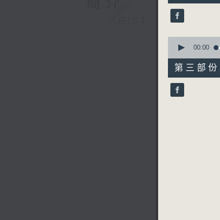
簡介
19
seconds
GIST
90%
0
seconds
00:00
of
56
第三部份 P
minutes,
10
seconds
90%