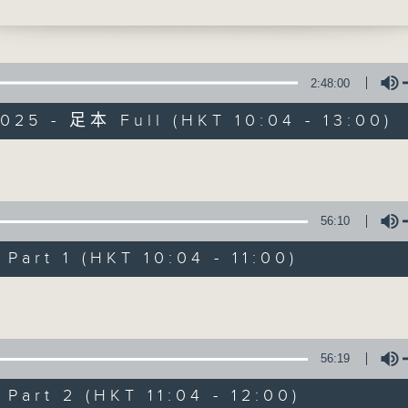
 (1130-1200)
人生常遇》
鼓勵長者增加自信、發揮潛能 。
邊行邊傾》
2:48:00
025 - 足本 Full (HKT 10:04 - 13:00)
點唱
(1200-1300)
耆力量
Volume
特備網頁
FACEBOOK
所有集數
56:10
art 1 (HKT 10:04 - 11:00)
您喜歡這個節目嗎?
Volume
主持人：蕭希婷、藍煒婷；銀齡DJ：陳家亨
56:19
惠珠
art 2 (HKT 11:04 - 12:00)