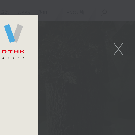
重溫
APPS
我們
ENG
/
簡
X