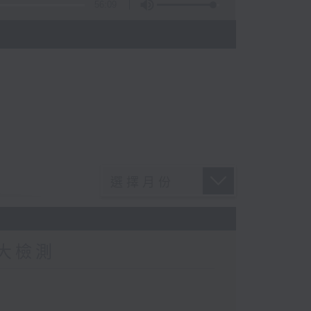
56:09
)
大檢測