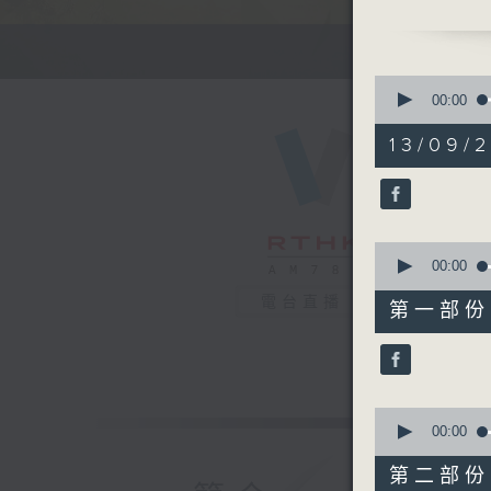
3. 銀齡專欄
周惠珠-《
0
郭秀銘-《
seconds
00:00
of
2
13/09/2
4.票選大
hours,
48
minutes,
0
seconds
90%
0
seconds
00:00
of
56
電台直播
第一部份 P
minutes,
10
seconds
90%
0
seconds
00:00
of
56
第二部份 P
minutes,