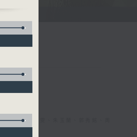
聯絡
、何麗明、陳靜雯、朱玉蘭、郭秀銘、周