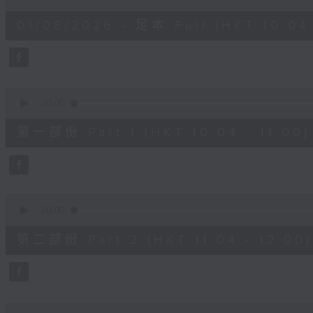
of
2
01/08/2026 - 足本 Full (HKT 10:04 
hours,
47
minutes,
59
seconds
Volume
90%
0
seconds
00:00
of
56
第一部份 Part 1 (HKT 10:04 - 11:00)
minutes,
0
seconds
Volume
90%
0
seconds
00:00
of
56
第二部份 Part 2 (HKT 11:04 - 12:00)
minutes,
9
seconds
Volume
90%
0