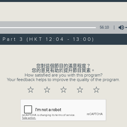
Volume
「聽取你的聲音、重視你的意見」
連結網頁與
《
耆力量》
56:10
art 3 (HKT 12:04 - 13:00)
現代長者不再是孤獨一群，更不是弱勢社群
輩的學習典範。
Volume
只要每位長者能重拾童心，人生下半場可以繼
您對這個節目的滿意程度？
您的意見有助於提升節目質素。
How satisfied are you with this program?
Your feedback helps to improve the quality of the program.
<
耆力量 >
節目鼓勵長者增加自信、發揮潛
逢星期六上午十時至一時播出
☆
☆
☆
☆
☆
主持：蕭希婷、藍煒婷；銀齡DJ：陳家亨、
珠