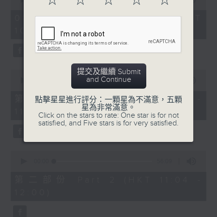
☆
☆
☆
☆
☆
趣味有獎問答遊戲
https://app4.rthk.hk/special/elderly/
of
2
08/08/2026 - 足本 Full (HKT
hours,
《耆力量》熱線 : 1872312
10:04 - 13:00)
48
minutes,
0
3. 銀齡專欄
《耆力量》電郵：ap@rthk.org.hk
seconds
周惠珠「人生常遇」
提交及繼續 Submit
0
and Continue
seconds
00:00
56:00
主題：情绪
of
56
第一部份 Part 1 (HKT 10:04 -
點擊星星進行評分：一顆星為不滿意，五顆
minutes,
星為非常滿意。
11:00)
0
Click on the stars to rate: One star is for not
seconds
satisfied, and Five stars is for very satisfied.
4.朱玉蘭「曲中情」
主題：葛蘭
0
seconds
00:00
56:09
of
56
第二部份 Part 2 (HKT 11:04 -
minutes,
12:00)
9
5. 票選大點唱
seconds
主題：國語舊歌(女歌手篇)