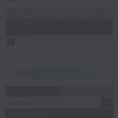
尤雅《往事只能回味》
0
姚蘇蓉《今天不回家》
seconds
00:00
56:10
of
56
周璇《何日君再來》
第三部份 Part 3 (HKT 12:04 -
minutes,
13:00)
10
靜婷《我的心裡沒有他》
seconds
白光《等着你回來》
重溫
CATCHUP
06 - 08
2026
08/08/2026