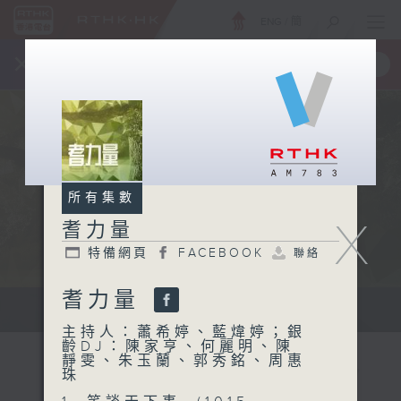
ENG
/
簡
×
全新 RTHK On The Go
取得
一手掌握 RTHK 電台、電視節目
所有集數
X
耆力量
特備網頁
FACEBOOK
聯絡
耆力量
鼓勵長者增加自信、發揮潛能 。
主持人：蕭希婷、藍煒婷；銀
齡DJ：陳家亨、何麗明、陳
靜雯、朱玉蘭、郭秀銘、周惠
珠