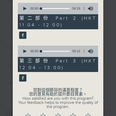
電台互動式長者節目
0
seconds
00:00
56:19
更多...
of
《
耆力量》
56
第二部份 Part 2 (HKT
minutes,
11:04 - 12:00)
19
現代長者不再是孤獨一群，更不是弱勢社群，
seconds
最新
LATEST
因為憑著他們的生活體驗，已是作為後輩的學
習典範。
0
08/08/2026
只要每位長者能重拾童心，人生下半場可以繼
seconds
00:00
56:10
of
續精彩！
耆力量：票選大點唱／國語舊
56
第三部份 Part 3 (HKT
minutes,
歌(女歌手篇)
12:04 - 13:00)
10
<
耆力量 >
節目鼓勵長者增加自信、發揮潛
seconds
1. 笑談天下事
能。
逢星期六上午十時至一時播出
精選各地趣聞
您對這個節目的滿意程度？
主持：蕭希婷、藍煒婷；銀齡DJ：陳家亨、
您的意見有助於提升節目質素。
更多...
How satisfied are you with this program?
何麗明、陳靜雯、朱玉蘭、郭秀銘、周惠珠
Your feedback helps to improve the quality of
the program.
2. 信不信由你
0
《耆力量A Power 網頁》：
seconds
00:00
2:48:00