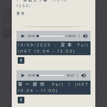
1. 笑談天下事 (1015-
1050)
精選各地趣聞
更多...
2. 信不信由你 (1050-
1130)
耆力量
電台直播
0
特備網頁
FACEBOOK
聯絡
所有集數
3. 銀齡專欄 (1130-1200)
seconds
00:00
2:48:00
of
周惠珠-《人生常遇》
2
13/09/2025 - 足本 Full
hours,
(HKT 10:04 - 13:00)
48
郭秀銘-《邊行邊傾》
您喜歡這個節目嗎?
minutes,
0
seconds
4.票選大點唱
(1200-1300)
簡介
GIST
0
seconds
00:00
56:10
主持人：蕭希婷、藍煒婷；銀齡DJ：陳家
of
56
第一部份 Part 1 (HKT
亨、何麗明、陳靜雯、朱玉蘭、郭秀銘、周惠
minutes,
10:04 - 11:00)
珠
10
seconds
「聽取你的聲音、重視你的意見」
連結網頁與