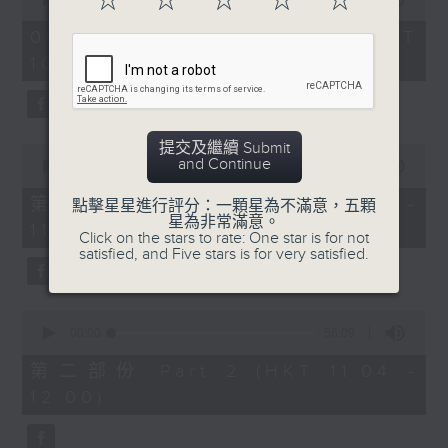
☆
☆
☆
☆
☆
趣味有獎問答遊戲
https://app4.rthk.hk/special/elderly/
of
2
01/08/2026 - 足本 Full (HKT
hours,
《耆力量》熱線 : 1872312
10:04 - 13:00)
47
3. 銀齡專欄
minutes,
59
《耆力量》電郵：ap@rthk.org.hk
seconds
郭秀銘「邊行邊傾」
提交及繼續 Submit
主題：元朗南生圍
0
and Continue
seconds
00:00
56:00
of
陳靜雯「健康有雯路」
56
第一部份 Part 1 (HKT 10:04 -
點擊星星進行評分：一顆星為不滿意，五顆
minutes,
主題：蛋白知多D
星為非常滿意。
11:00)
0
Click on the stars to rate: One star is for not
seconds
satisfied, and Five stars is for very satisfied.
4. 耆力量專線
0
seconds
00:00
56:09
主題：心靈健康大檢測
of
56
第二部份 Part 2 (HKT 11:04 -
minutes,
12:00)
9
seconds