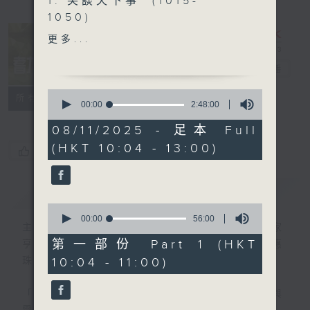
1. 笑談天下事 (1015-
1050)
精選各地趣聞
更多...
2. 信不信由你 (1050-
1130)
耆力量
電台直播
0
特備網頁
FACEBOOK
聯絡
所有集數
3. 銀齡專欄 (1130-1200)
seconds
00:00
2:48:00
of
2
08/11/2025 - 足本 Full
何麗明-《麗明院線》
hours,
(HKT 10:04 - 13:00)
48
朱玉蘭-《曲中情》
您喜歡這個節目嗎?
minutes,
4.票選大點唱
(1200-1300)
0
seconds
簡介
GIST
0
seconds
00:00
56:00
主持人：蕭希婷、藍煒婷；銀齡DJ：陳家
of
56
第一部份 Part 1 (HKT
亨、何麗明、陳靜雯、朱玉蘭、郭秀銘、周惠
minutes,
10:04 - 11:00)
珠
0
seconds
「聽取你的聲音、重視你的意見」
連結網頁與