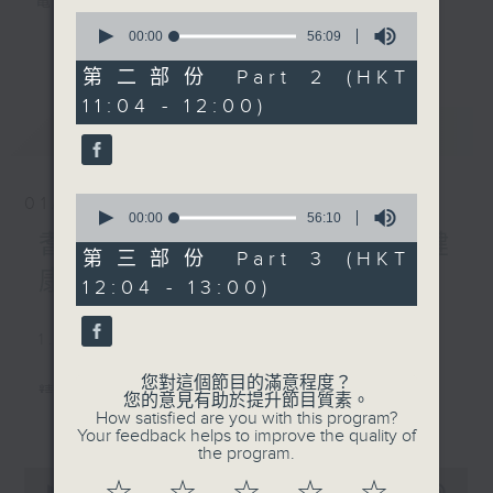
電台互動式長者節目
0
seconds
00:00
56:09
更多...
of
《
耆力量》
56
第二部份 Part 2 (HKT
minutes,
11:04 - 12:00)
9
現代長者不再是孤獨一群，更不是弱勢社群，
seconds
最新
LATEST
因為憑著他們的生活體驗，已是作為後輩的學
習典範。
0
01/08/2026
只要每位長者能重拾童心，人生下半場可以繼
seconds
00:00
56:10
of
續精彩！
耆力量：耆力量專線—心靈健
56
第三部份 Part 3 (HKT
minutes,
康大檢測
12:04 - 13:00)
10
<
耆力量 >
節目鼓勵長者增加自信、發揮潛
seconds
能。
1. 笑談天下事
逢星期六上午十時至一時播出
您對這個節目的滿意程度？
精選各地趣聞
主持：蕭希婷、藍煒婷；銀齡DJ：陳家亨、
您的意見有助於提升節目質素。
更多...
How satisfied are you with this program?
何麗明、陳靜雯、朱玉蘭、郭秀銘、周惠珠
Your feedback helps to improve the quality of
2. 信不信由你
the program.
0
《耆力量A Power 網頁》：
seconds
00:00
2:47:59