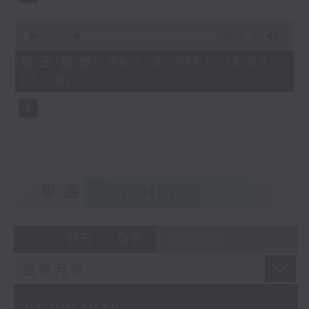
0
seconds
00:00
56:09
of
56
第三部份 Part 3 (HKT 12:04 -
minutes,
13:00)
9
seconds
重溫
CATCHUP
05 - 08
2026
01/08/2026