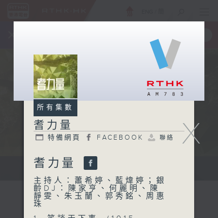
ENG
/
簡
×
全新 RTHK On The Go
取得
一手掌握 RTHK 電台、電視節目
所有集數
X
耆力量
特備網頁
FACEBOOK
聯絡
耆力量
鼓勵長者增加自信、發揮潛能 。
主持人：蕭希婷、藍煒婷；銀
齡DJ：陳家亨、何麗明、陳
靜雯、朱玉蘭、郭秀銘、周惠
珠