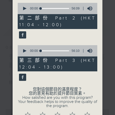
電台互動式長者節目
0
seconds
00:00
56:09
更多...
of
《
耆力量》
56
第二部份 Part 2 (HKT
minutes,
11:04 - 12:00)
9
現代長者不再是孤獨一群，更不是弱勢社群，
seconds
最新
LATEST
因為憑著他們的生活體驗，已是作為後輩的學
習典範。
0
08/08/2026
只要每位長者能重拾童心，人生下半場可以繼
seconds
00:00
56:10
of
續精彩！
耆力量：票選大點唱／國語舊
56
第三部份 Part 3 (HKT
minutes,
歌(女歌手篇)
12:04 - 13:00)
10
<
耆力量 >
節目鼓勵長者增加自信、發揮潛
seconds
1. 笑談天下事
能。
逢星期六上午十時至一時播出
精選各地趣聞
您對這個節目的滿意程度？
主持：蕭希婷、藍煒婷；銀齡DJ：陳家亨、
您的意見有助於提升節目質素。
更多...
How satisfied are you with this program?
何麗明、陳靜雯、朱玉蘭、郭秀銘、周惠珠
Your feedback helps to improve the quality of
the program.
2. 信不信由你
0
《耆力量A Power 網頁》：
seconds
00:00
2:48:00