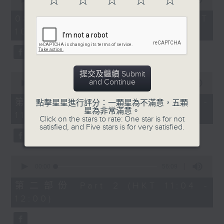
☆
☆
☆
☆
☆
趣味有獎問答遊戲
https://app4.rthk.hk/special/elderly/
of
2
08/08/2026 - 足本 Full (HKT
hours,
《耆力量》熱線 : 1872312
10:04 - 13:00)
48
minutes,
0
3. 銀齡專欄
《耆力量》電郵：ap@rthk.org.hk
seconds
周惠珠「人生常遇」
提交及繼續 Submit
0
and Continue
seconds
00:00
56:00
主題：情绪
of
56
第一部份 Part 1 (HKT 10:04 -
點擊星星進行評分：一顆星為不滿意，五顆
minutes,
星為非常滿意。
11:00)
0
Click on the stars to rate: One star is for not
seconds
satisfied, and Five stars is for very satisfied.
4.朱玉蘭「曲中情」
主題：葛蘭
0
seconds
00:00
56:09
of
56
第二部份 Part 2 (HKT 11:04 -
minutes,
12:00)
9
5. 票選大點唱
seconds
主題：國語舊歌(女歌手篇)