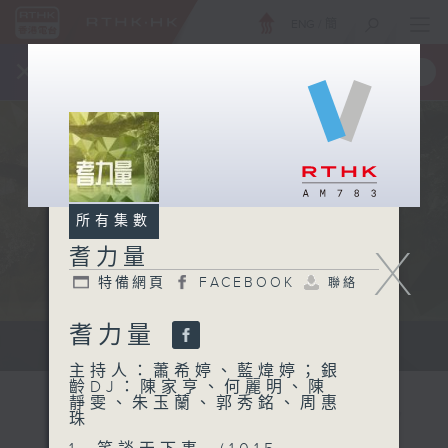
ENG
/
簡
×
全新 RTHK On The Go
取得
一手掌握 RTHK 電台、電視節目
所有集數
X
耆力量
特備網頁
FACEBOOK
聯絡
耆力量
鼓勵長者增加自信、發揮潛能 。
主持人：蕭希婷、藍煒婷；銀
齡DJ：陳家亨、何麗明、陳
靜雯、朱玉蘭、郭秀銘、周惠
珠