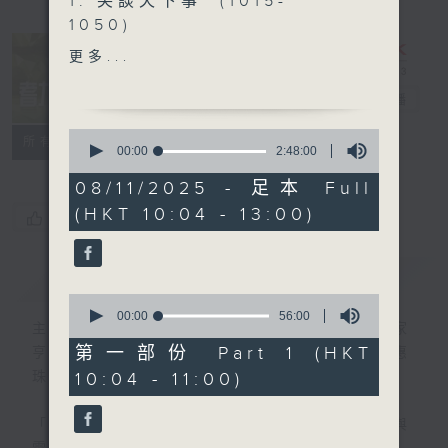
1. 笑談天下事 (1015-
1050)
精選各地趣聞
更多...
2. 信不信由你 (1050-
1130)
耆力量
電台直播
0
特備網頁
FACEBOOK
聯絡
所有集數
3. 銀齡專欄 (1130-1200)
seconds
00:00
2:48:00
of
2
08/11/2025 - 足本 Full
何麗明-《麗明院線》
hours,
(HKT 10:04 - 13:00)
48
朱玉蘭-《曲中情》
您喜歡這個節目嗎?
minutes,
4.票選大點唱
(1200-1300)
0
seconds
簡介
GIST
0
seconds
00:00
56:00
主持人：蕭希婷、藍煒婷；銀齡DJ：陳家
of
56
第一部份 Part 1 (HKT
亨、何麗明、陳靜雯、朱玉蘭、郭秀銘、周惠
minutes,
10:04 - 11:00)
珠
0
seconds
「聽取你的聲音、重視你的意見」
連結網頁與