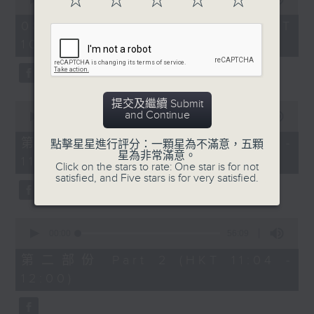
☆
☆
☆
☆
☆
趣味有獎問答遊戲
https://app4.rthk.hk/special/elderly/
of
2
08/08/2026 - 足本 Full (HKT
hours,
《耆力量》熱線 : 1872312
10:04 - 13:00)
48
minutes,
0
3. 銀齡專欄
《耆力量》電郵：ap@rthk.org.hk
seconds
周惠珠「人生常遇」
提交及繼續 Submit
0
and Continue
seconds
00:00
56:00
主題：情绪
of
56
第一部份 Part 1 (HKT 10:04 -
點擊星星進行評分：一顆星為不滿意，五顆
minutes,
星為非常滿意。
11:00)
0
Click on the stars to rate: One star is for not
seconds
satisfied, and Five stars is for very satisfied.
4.朱玉蘭「曲中情」
主題：葛蘭
0
seconds
00:00
56:09
of
56
第二部份 Part 2 (HKT 11:04 -
minutes,
12:00)
9
5. 票選大點唱
seconds
主題：國語舊歌(女歌手篇)