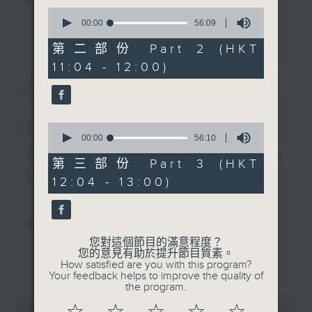
電台互動式長者節目
0
seconds
00:00
56:09
更多...
of
《
耆力量》
56
第二部份 Part 2 (HKT
minutes,
11:04 - 12:00)
9
現代長者不再是孤獨一群，更不是弱勢社群，
seconds
最新
LATEST
因為憑著他們的生活體驗，已是作為後輩的學
習典範。
0
08/08/2026
只要每位長者能重拾童心，人生下半場可以繼
seconds
00:00
56:10
of
續精彩！
耆力量：票選大點唱／國語舊
56
第三部份 Part 3 (HKT
minutes,
歌(女歌手篇)
12:04 - 13:00)
10
<
耆力量 >
節目鼓勵長者增加自信、發揮潛
seconds
1. 笑談天下事
能。
逢星期六上午十時至一時播出
精選各地趣聞
您對這個節目的滿意程度？
主持：蕭希婷、藍煒婷；銀齡DJ：陳家亨、
您的意見有助於提升節目質素。
更多...
How satisfied are you with this program?
何麗明、陳靜雯、朱玉蘭、郭秀銘、周惠珠
Your feedback helps to improve the quality of
the program.
2. 信不信由你
0
《耆力量A Power 網頁》：
seconds
00:00
2:48:00