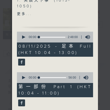
1. 笑談天下事 (1015-
1050)
精選各地趣聞
更多...
2. 信不信由你 (1050-
1130)
耆力量
電台直播
0
特備網頁
FACEBOOK
聯絡
所有集數
3. 銀齡專欄 (1130-1200)
seconds
00:00
2:48:00
of
2
08/11/2025 - 足本 Full
何麗明-《麗明院線》
hours,
(HKT 10:04 - 13:00)
48
朱玉蘭-《曲中情》
您喜歡這個節目嗎?
minutes,
4.票選大點唱
(1200-1300)
0
seconds
簡介
GIST
0
seconds
00:00
56:00
主持人：蕭希婷、藍煒婷；銀齡DJ：陳家
of
56
第一部份 Part 1 (HKT
亨、何麗明、陳靜雯、朱玉蘭、郭秀銘、周惠
minutes,
10:04 - 11:00)
珠
0
seconds
「聽取你的聲音、重視你的意見」
連結網頁與