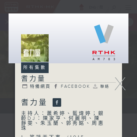
ENG
/
簡
×
全新 RTHK On The Go
取得
一手掌握 RTHK 電台、電視節目
所有集數
X
耆力量
特備網頁
FACEBOOK
聯絡
耆力量
鼓勵長者增加自信、發揮潛能 。
主持人：蕭希婷、藍煒婷；銀
齡DJ：陳家亨、何麗明、陳
靜雯、朱玉蘭、郭秀銘、周惠
珠