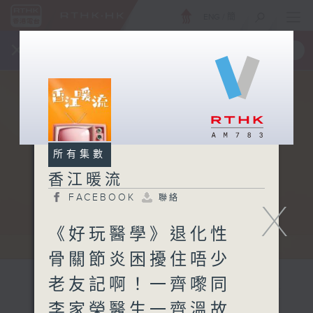
ENG
/
簡
×
全新 RTHK On The Go
取得
一手掌握 RTHK 電台、電視節目
所有集數
香江暖流
FACEBOOK
聯絡
X
《好玩醫學》退化性
骨關節炎困擾住唔少
老友記啊！一齊嚟同
李家榮醫生一齊溫故