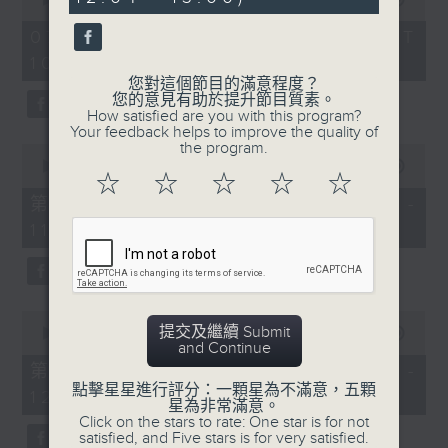
seconds
of
《膠喺我身上》
2
07/08/2026 - 足本 Full (HKT
hours,
10:04 - 13:00)
1100-1200
47
minutes,
您對這個節目的滿意程度？
59
《Music Five》
您的意見有助於提升節目質素。
seconds
How satisfied are you with this program?
嘉賓：梁煒謙(歌手)
Your feedback helps to improve the quality of
the program.
0
《極速15秒》
seconds
00:00
56:00
☆
☆
☆
☆
☆
of
《Music Five》
56
第一部份 Part 1 (HKT 10:04 -
minutes,
嘉賓：公路煙花(組合)
11:00)
0
seconds
1200-1300
《耳邊執到寶》
0
提交及繼續 Submit
seconds
00:00
56:09
and Continue
of
56
第二部份 Part 2 (HKT 11:04 -
minutes,
點擊星星進行評分：一顆星為不滿意，五顆
12:00)
9
星為非常滿意。
seconds
Click on the stars to rate: One star is for not
satisfied, and Five stars is for very satisfied.