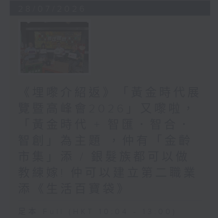
28/07/2026
《埋嚟介紹返》「黃金時代展
覽暨高峰會2026」又嚟啦，
「黃金時代 + 智匯．智合．
智創」為主題 ，仲有「金齡
市集」添 / 銀髮族都可以做
教練嫁! 仲可以建立第二職業
添《生活百寶袋》
足本 Full (HKT 10:04 - 13:00)