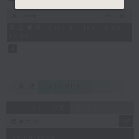
0
seconds
00:00
56:09
of
56
第三部份 Part 3 (HKT 12:04 -
minutes,
13:00)
9
seconds
重溫
CATCHUP
07 - 08
2026
07/08/2026