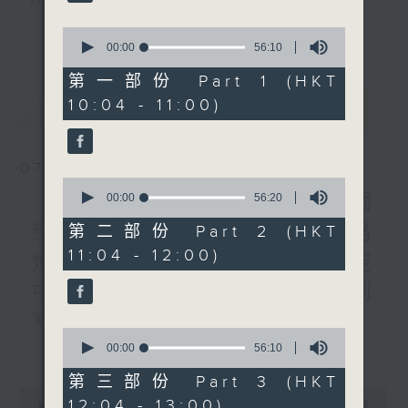
1200-1300
《長者道路安全123問答遊
3) 暖流熱線 : 關顧長者心靈需要，透過電話1872312，
更多...
0
戲》
seconds
00:00
56:10
聆聽老友記心聲
of
《暖流熱線》
56
第一部份 Part 1 (HKT
minutes,
10:04 - 11:00)
最新
LATEST
10
主持：Harry哥哥、周綺玲、鄧添樂、黎茜姸
seconds
07/08/2026
編導：周綺玲、鄧添樂
0
seconds
《Music Five》梁煒謙有個
00:00
56:20
of
56
戀愛腦!仲要無可救藥!? 公路
第二部份 Part 2 (HKT
監製：梁學曦
minutes,
11:04 - 12:00)
20
煙花接受訪問了!?有咩在半空
seconds
中值得期待? /《耳邊執到
逢星期一至五，上午十時至下午一時，歡迎你！
寶》
0
更多...
seconds
00:00
56:10
1000-1100
* 早上十一時十分，香港電台第五台、港台電視31，電
of
《Harry 哥哥英文教室》
56
第三部份 Part 3 (HKT
台電視同步直播！
minutes,
0
12:04 - 13:00)
《今日大件事》
10
seconds
00:00
2:47:59