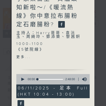
知新啦～/《暖流熱
線》你中意拉布腸粉
定石磨腸粉?
香江暖流
電台直播
主持人：Harry哥哥、袁沅
FACEBOOK
聯絡
所有集數
玉、周綺玲、鄧添樂、黎茜姸
1000-1100
《5號院線》
您喜歡這個節目嗎?
《今日大件事》
更多...
《幣傢伙》
簡介
GIST
1100-1200
0
《好玩醫學》
主持人：Harry哥哥、袁沅玉、周綺玲、鄧添
seconds
00:00
2:48:00
of
嘉賓：李家榮醫生（風濕病科
樂、黎茜姸
2
06/11/2025 - 足本 Full
專科醫生）
新一代長者雜誌節目，內容三部曲 :
hours,
(HKT 10:04 - 13:00)
48
《極速15秒》
1) 緊貼時代脈搏，捕捉長訊焦點
minutes,
0
2) 回應聽眾訴求，創建醫療平台
seconds