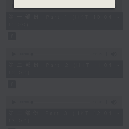
0
seconds
00:00
56:10
of
1200-1300
56
第一部份 Part 1 (HKT 10:04 -
minutes,
《香江私房菜》
11:00)
10
seconds
0
seconds
00:00
56:19
of
56
第二部份 Part 2 (HKT 11:04 -
minutes,
12:00)
19
seconds
0
seconds
00:00
56:10
of
56
第三部份 Part 3 (HKT 12:04 -
minutes,
13:00)
10
seconds