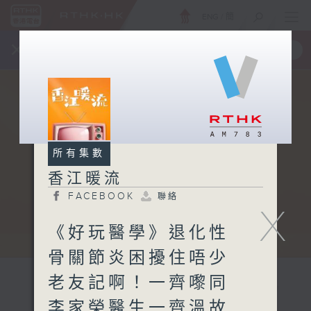
ENG
/
簡
×
全新 RTHK On The Go
取得
一手掌握 RTHK 電台、電視節目
所有集數
香江暖流
FACEBOOK
聯絡
X
《好玩醫學》退化性
骨關節炎困擾住唔少
老友記啊！一齊嚟同
李家榮醫生一齊溫故