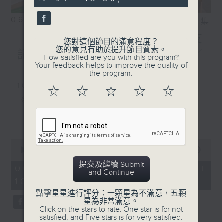
seconds
06/08/2026
相片集
《好玩醫學》颱風季節對老友
您對這個節目的滿意程度？
您的意見有助於提升節目質素。
記嘅骨科健康有咩影響？／
How satisfied are you with this program?
Your feedback helps to improve the quality of
《香江私房菜》
the program.
1000-1100
☆
☆
☆
☆
☆
《5號院線》
《今日大件事》
更多...
《詞中意》
0
seconds
00:00
2:48:00
of
提交及繼續 Submit
1100-1200
2
06/08/2026 - 足本 Full (HKT
and Continue
hours,
10:04 - 13:00)
《好玩醫學》
48
minutes,
點擊星星進行評分：一顆星為不滿意，五顆
0
嘉賓：蔡森洪醫生（骨科專科醫生）
星為非常滿意。
seconds
Click on the stars to rate: One star is for not
《極速15秒》
satisfied, and Five stars is for very satisfied.