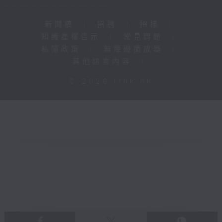
新聞稿
|
招聘
|
招標
|
知識產權告示
|
常見問題
|
私隱政策
|
無障礙播放器
|
其他語言內容
|
© 2026 rthk.hk