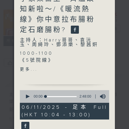
知新啦～/《暖流熱
線》你中意拉布腸粉
定石磨腸粉?
香江暖流
電台直播
主持人：Harry哥哥、袁沅
FACEBOOK
聯絡
所有集數
玉、周綺玲、鄧添樂、黎茜姸
1000-1100
《5號院線》
您喜歡這個節目嗎?
《今日大件事》
更多...
《幣傢伙》
簡介
GIST
1100-1200
0
《好玩醫學》
主持人：Harry哥哥、袁沅玉、周綺玲、鄧添
seconds
00:00
2:48:00
of
嘉賓：李家榮醫生（風濕病科
樂、黎茜姸
2
06/11/2025 - 足本 Full
專科醫生）
新一代長者雜誌節目，內容三部曲 :
hours,
(HKT 10:04 - 13:00)
48
《極速15秒》
1) 緊貼時代脈搏，捕捉長訊焦點
minutes,
0
2) 回應聽眾訴求，創建醫療平台
seconds