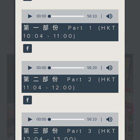
1200-1300
《長者道路安全123問答遊
3) 暖流熱線 : 關顧長者心靈需要，透過電話1872312，
更多...
0
戲》
seconds
00:00
56:10
聆聽老友記心聲
of
《暖流熱線》
56
第一部份 Part 1 (HKT
minutes,
10:04 - 11:00)
最新
LATEST
10
主持：Harry哥哥、周綺玲、鄧添樂、黎茜姸
seconds
編導：周綺玲、鄧添樂
0
seconds
00:00
56:20
of
56
第二部份 Part 2 (HKT
監製：梁學曦
minutes,
11:04 - 12:00)
20
seconds
逢星期一至五，上午十時至下午一時，歡迎你！
0
seconds
00:00
56:10
* 早上十一時十分，香港電台第五台、港台電視31，電
of
56
第三部份 Part 3 (HKT
台電視同步直播！
minutes,
12:04 - 13:00)
10