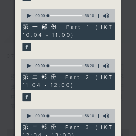
1200-1300
《長者道路安全123問答遊
3) 暖流熱線 : 關顧長者心靈需要，透過電話1872312，
更多...
0
戲》
seconds
00:00
56:10
聆聽老友記心聲
of
《暖流熱線》
56
第一部份 Part 1 (HKT
minutes,
10:04 - 11:00)
最新
LATEST
10
主持：Harry哥哥、周綺玲、鄧添樂、黎茜姸
seconds
07/08/2026
編導：周綺玲、鄧添樂
0
seconds
《Music Five》梁煒謙有個
00:00
56:20
of
56
戀愛腦!仲要無可救藥!? 公路
第二部份 Part 2 (HKT
監製：梁學曦
minutes,
11:04 - 12:00)
20
煙花接受訪問了!?有咩在半空
seconds
中值得期待? /《耳邊執到
逢星期一至五，上午十時至下午一時，歡迎你！
寶》
0
更多...
seconds
00:00
56:10
1000-1100
* 早上十一時十分，香港電台第五台、港台電視31，電
of
《Harry 哥哥英文教室》
56
第三部份 Part 3 (HKT
台電視同步直播！
minutes,
0
12:04 - 13:00)
《今日大件事》
10
seconds
00:00
2:47:59