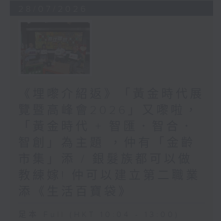
28/07/2026
《埋嚟介紹返》「黃金時代展
覽暨高峰會2026」又嚟啦，
「黃金時代 + 智匯．智合．
智創」為主題 ，仲有「金齡
市集」添 / 銀髮族都可以做
教練嫁! 仲可以建立第二職業
添《生活百寶袋》
足本 Full (HKT 10:04 - 13:00)