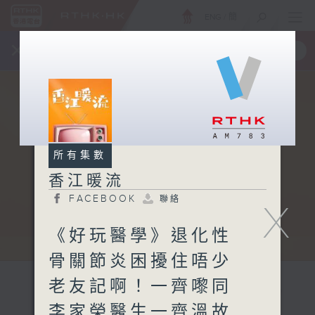
ENG
/
簡
×
全新 RTHK On The Go
取得
一手掌握 RTHK 電台、電視節目
所有集數
香江暖流
FACEBOOK
聯絡
X
《好玩醫學》退化性
骨關節炎困擾住唔少
老友記啊！一齊嚟同
李家榮醫生一齊溫故