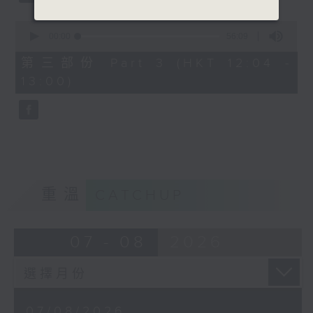
0
seconds
00:00
56:09
of
56
第三部份 Part 3 (HKT 12:04 -
minutes,
13:00)
9
seconds
重溫
CATCHUP
07 - 08
2026
07/08/2026