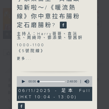
知新啦～/《暖流熱
線》你中意拉布腸粉
定石磨腸粉?
香江暖流
電台直播
主持人：Harry哥哥、袁沅
FACEBOOK
聯絡
所有集數
玉、周綺玲、鄧添樂、黎茜姸
1000-1100
《5號院線》
您喜歡這個節目嗎?
《今日大件事》
更多...
《幣傢伙》
簡介
GIST
1100-1200
0
《好玩醫學》
主持人：Harry哥哥、袁沅玉、周綺玲、鄧添
seconds
00:00
2:48:00
of
嘉賓：李家榮醫生（風濕病科
樂、黎茜姸
2
06/11/2025 - 足本 Full
專科醫生）
新一代長者雜誌節目，內容三部曲 :
hours,
(HKT 10:04 - 13:00)
48
《極速15秒》
1) 緊貼時代脈搏，捕捉長訊焦點
minutes,
0
2) 回應聽眾訴求，創建醫療平台
seconds