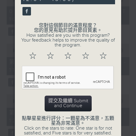
seconds
of
《膠喺我身上》
2
07/08/2026 - 足本 Full (HKT
hours,
10:04 - 13:00)
1100-1200
47
minutes,
您對這個節目的滿意程度？
59
《Music Five》
您的意見有助於提升節目質素。
seconds
How satisfied are you with this program?
嘉賓：梁煒謙(歌手)
Your feedback helps to improve the quality of
the program.
0
《極速15秒》
seconds
00:00
56:00
☆
☆
☆
☆
☆
of
《Music Five》
56
第一部份 Part 1 (HKT 10:04 -
minutes,
嘉賓：公路煙花(組合)
11:00)
0
seconds
1200-1300
《耳邊執到寶》
0
提交及繼續 Submit
seconds
00:00
56:09
and Continue
of
56
第二部份 Part 2 (HKT 11:04 -
minutes,
點擊星星進行評分：一顆星為不滿意，五顆
12:00)
9
星為非常滿意。
seconds
Click on the stars to rate: One star is for not
satisfied, and Five stars is for very satisfied.