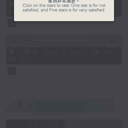
星為非常滿意。
56
第一部份 Part 1 (HKT 05:04 -
Click on the stars to rate: One star is for not
minutes,
satisfied, and Five stars is for very satisfied.
06:00)
10
seconds
0
seconds
00:00
31:10
of
31
第二部份 Part 2 (HKT 06:04 -
minutes,
06:35)
10
seconds
重溫
CATCHUP
07 - 08
2026