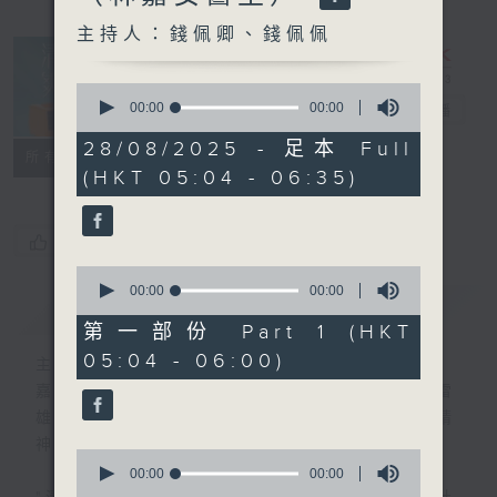
主持人：錢佩卿、錢佩佩
0
seconds
00:00
00:00
清晨爽利
電台直播
of
0
28/08/2025 - 足本 Full
FACEBOOK
聯絡
所有集數
seconds
(HKT 05:04 - 06:35)
您喜歡這個節目嗎?
0
seconds
00:00
00:00
簡介
GIST
of
0
第一部份 Part 1 (HKT
seconds
05:04 - 06:00)
主持人：錢佩卿、錢佩佩
嘉賓主持：鍾志光、葉均耀、崔紹漢博士、雷
雄德博士、營養師 林思為 、沈君豪醫生(精
神科)
0
seconds
00:00
00:00
of