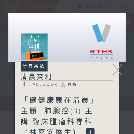
ENG
/
簡
×
全新 RTHK On The Go
取得
一手掌握 RTHK 電台、電視節目
X
所有集數
清晨爽利
FACEBOOK
聯絡
「健健康康在清晨」
保健、生活及社會資訊。
主題: 肺腺癌(3) 主
講:臨床腫瘤科專科
（林嘉安醫生）