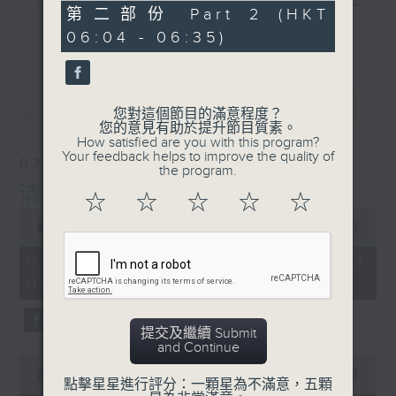
"清晨爽利"節目內容豐富，集保健、生活及社
0
第二部份 Part 2 (HKT
會資訊等元素於一身。主要環節有：「健健康
seconds
更多...
06:04 - 06:35)
康在清晨」 由 專業導師教授不同類型的養
生運動、保健常識、運動時需要注意的事項
及行山等實用貼士
最新
LATEST
您對這個節目的滿意程度？
您的意見有助於提升節目質素。
How satisfied are you with this program?
Your feedback helps to improve the quality of
07/08/2026
the program.
清晨爽利之齊齊做早操
太極招式示範
清晨爽利
☆
☆
☆
☆
☆
0
seconds
00:00
1:27:00
of
1
07/08/2026 - 足本 Full (HKT
hour,
05:04 - 06:35)
27
minutes,
0
seconds
提交及繼續 Submit
and Continue
0
seconds
00:00
56:10
點擊星星進行評分：一顆星為不滿意，五顆
of