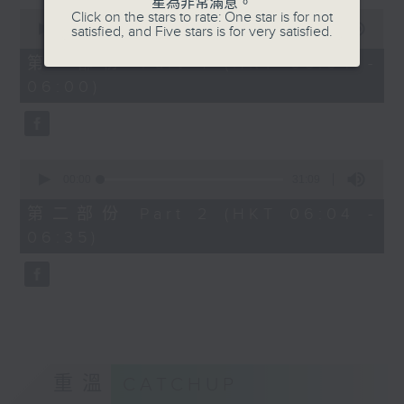
星為非常滿意。
0
Click on the stars to rate: One star is for not
seconds
00:00
56:10
satisfied, and Five stars is for very satisfied.
of
56
第一部份 Part 1 (HKT 05:04 -
minutes,
06:00)
10
seconds
0
seconds
00:00
31:09
of
31
第二部份 Part 2 (HKT 06:04 -
minutes,
06:35)
9
seconds
重溫
CATCHUP