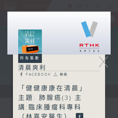
ENG
/
簡
×
全新 RTHK On The Go
取得
一手掌握 RTHK 電台、電視節目
X
所有集數
清晨爽利
FACEBOOK
聯絡
「健健康康在清晨」
保健、生活及社會資訊。
主題: 肺腺癌(3) 主
講:臨床腫瘤科專科
（林嘉安醫生）