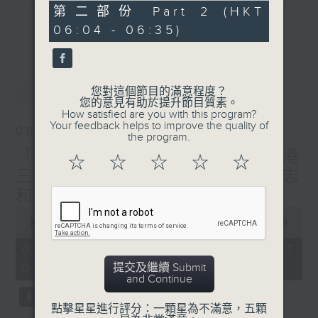
"清晨爽利"節目內容豐富，集保健、生活及社
0
第二部份 Part 2 (HKT
會資訊等元素於一身。主要環節有：「健健康
seconds
更多...
06:04 - 06:35)
康在清晨」 由 專業導師教授不同類型的養
生運動、保健常識、運動時需要注意的事項
及行山等實用貼士
最新
LATEST
您對這個節目的滿意程度？
您的意見有助於提升節目質素。
How satisfied are you with this program?
Your feedback helps to improve the quality of
08/08/2026
the program.
清晨爽利之齊齊做早操
太極招式示範
「健健康康在清晨」主題:香港
☆
☆
☆
☆
☆
三棟屋博物館 嘉賓主持: 伍志
和（香港歷史文化達人）
0
seconds
00:00
1:27:00
of
1
08/08/2026 - 足本 Full (HKT
hour,
05:04 - 06:35)
提交及繼續 Submit
27
and Continue
minutes,
0
seconds
點擊星星進行評分：一顆星為不滿意，五顆