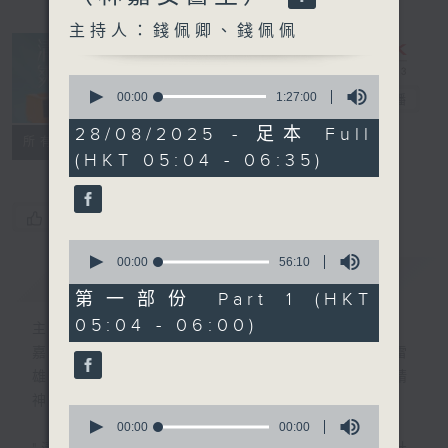
主持人：錢佩卿、錢佩佩
0
seconds
00:00
1:27:00
清晨爽利
電台直播
of
1
28/08/2025 - 足本 Full
FACEBOOK
聯絡
所有集數
hour,
(HKT 05:04 - 06:35)
27
minutes,
0
seconds
您喜歡這個節目嗎?
0
seconds
00:00
56:10
簡介
GIST
of
56
第一部份 Part 1 (HKT
minutes,
05:04 - 06:00)
10
主持人：錢佩卿、錢佩佩
seconds
嘉賓主持：鍾志光、葉均耀、崔紹漢博士、雷
雄德博士、營養師 林思為 、沈君豪醫生(精
神科)
0
seconds
00:00
00:00
of