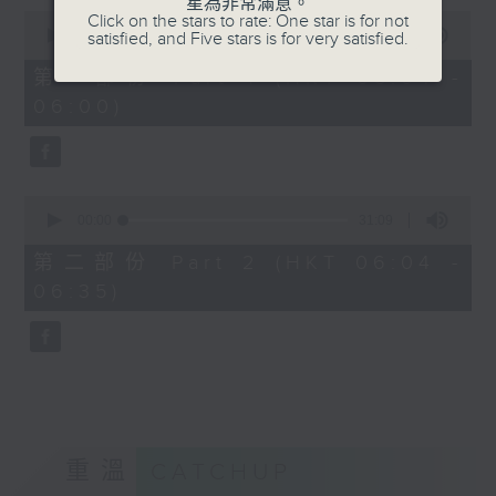
星為非常滿意。
0
Click on the stars to rate: One star is for not
seconds
00:00
56:10
satisfied, and Five stars is for very satisfied.
of
56
第一部份 Part 1 (HKT 05:04 -
minutes,
06:00)
10
seconds
0
seconds
00:00
31:09
of
31
第二部份 Part 2 (HKT 06:04 -
minutes,
06:35)
9
seconds
重溫
CATCHUP