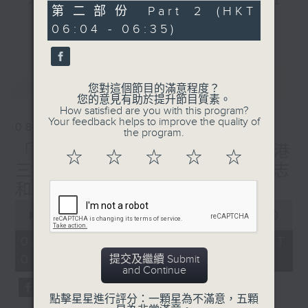
"清晨爽利"節目內容豐富，集保健、生活及社
31
第二部份 Part 2 (HKT
會資訊等元素於一身。主要環節有：「健健康
minutes,
更多...
06:04 - 06:35)
10
康在清晨」 由 專業導師教授不同類型的養
seconds
生運動、保健常識、運動時需要注意的事項
及行山等實用貼士
最新
LATEST
您對這個節目的滿意程度？
您的意見有助於提升節目質素。
How satisfied are you with this program?
Your feedback helps to improve the quality of
08/08/2026
the program.
清晨爽利之齊齊做早操
太極招式示範
「健健康康在清晨」主題:香港
☆
☆
☆
☆
☆
三棟屋博物館 嘉賓主持: 伍志
和（香港歷史文化達人）
0
seconds
00:00
1:27:00
of
1
08/08/2026 - 足本 Full (HKT
hour,
05:04 - 06:35)
提交及繼續 Submit
27
and Continue
minutes,
0
seconds
點擊星星進行評分：一顆星為不滿意，五顆