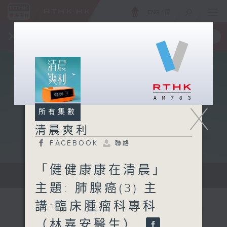
ENG
/
簡
×
全新 RTHK On The Go
取得
一手掌握 RTHK 電台、電視節目
X
所有集數
清晨爽利
FACEBOOK
聯絡
「健健康康在清晨」
保健、生活及社會資訊。
主題: 肺腺癌(3) 主
講:臨床腫瘤科專科
（林嘉安醫生）