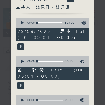
主持人：錢佩卿、錢佩佩
0
seconds
00:00
1:27:00
清晨爽利
電台直播
of
1
28/08/2025 - 足本 Full
FACEBOOK
聯絡
所有集數
hour,
(HKT 05:04 - 06:35)
27
minutes,
0
seconds
您喜歡這個節目嗎?
0
seconds
00:00
56:10
簡介
GIST
of
56
第一部份 Part 1 (HKT
minutes,
05:04 - 06:00)
10
主持人：錢佩卿、錢佩佩
seconds
嘉賓主持：鍾志光、葉均耀、崔紹漢博士、雷
雄德博士、營養師 林思為 、沈君豪醫生(精
神科)
0
seconds
00:00
31:10
of