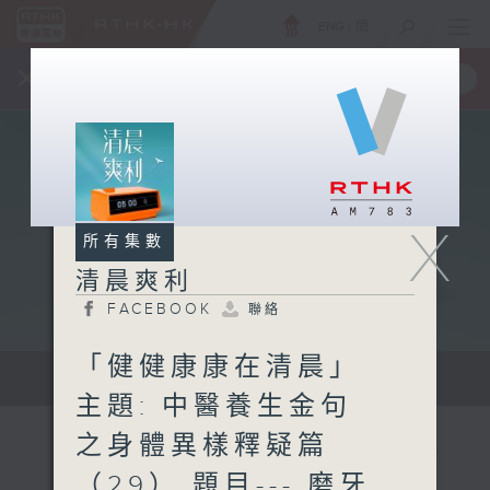
ENG
/
簡
×
全新 RTHK On The Go
取得
一手掌握 RTHK 電台、電視節目
X
所有集數
清晨爽利
FACEBOOK
聯絡
「健健康康在清晨」
保健、生活及社會資訊。
主題: 中醫養生金句
之身體異樣釋疑篇
（29） 題目--- 磨牙