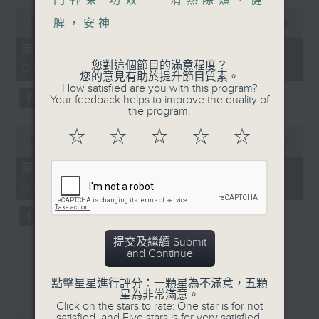
門神茶 功效--- 清熱除煩，健
0
seconds
脾，安神
00:00
56:00
of
56
第一部份 Part 1 (HKT 05:04 -
minutes,
您對這個節目的滿意程度？
06:00)
0
您的意見有助於提升節目質素。
seconds
How satisfied are you with this program?
Your feedback helps to improve the quality of
the program.
0
☆
☆
☆
☆
☆
seconds
00:00
31:09
of
31
第二部份 Part 2 (HKT 06:04 -
minutes,
06:35)
9
seconds
提交及繼續 Submit
and Continue
點擊星星進行評分：一顆星為不滿意，五顆
星為非常滿意。
重溫
CATCHUP
Click on the stars to rate: One star is for not
satisfied, and Five stars is for very satisfied.