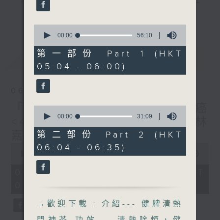
"清晨爽利"節目內容豐富，集保健、生活及社
59
seconds
會資訊等元素於一身。主要環節有：「健健康
更多...
康在清晨」 由 專業導師教授不同類型的養
0
seconds
00:00
56:10
生運動、保健常識、運動時需要注意的事項
of
及行山等實用貼士
56
第一部份 Part 1 (HKT
最新
LATEST
minutes,
05:04 - 06:00)
10
seconds
06/08/2026
清晨爽利之齊齊做早操
太極招式示範
「健健康康在清晨」主題: 肺癌
0
seconds
00:00
31:09
<4> 主講:臨床腫瘤科專科（林
of
31
嘉安醫生）
第二部份 Part 2 (HKT
minutes,
0
06:04 - 06:35)
9
seconds
00:00
1:26:59
seconds
of
1
06/08/2026 - 足本 Full (HKT
hour,
05:04 - 06:35)
26
minutes,
59
→
歡迎下載 : 介紹--- 健脾清熱
seconds