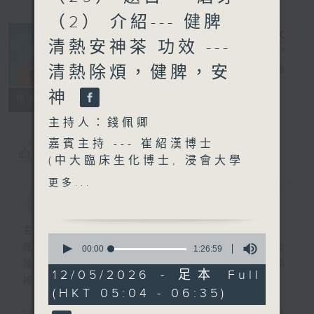
（2） 介紹--- 健脾
清熱安神茶 功效 ---
清熱除煩，健脾，安
清晨爽利
電台直播
神
FACEBOOK
聯絡
所有集數
主持人：錢佩卿
嘉賓主持 --- 崔紹漢博士
您喜歡這個節目嗎?
(中大臨床生化博士, 浸會大學
中醫學博士)
更多...
簡介
GIST
主持人：錢佩卿
0
嘉賓主持：鍾志光、葉均耀、崔紹漢博士、雷
seconds
00:00
1:26:59
of
雄德博士、營養師 林思為 、沈君豪醫生(精
1
12/05/2026 - 足本 Full
神科)
hour,
(HKT 05:04 - 06:35)
26
minutes,