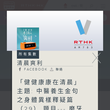
ENG
/
簡
×
全新 RTHK On The Go
取得
一手掌握 RTHK 電台、電視節目
X
所有集數
清晨爽利
FACEBOOK
聯絡
「健健康康在清晨」
保健、生活及社會資訊。
主題: 中醫養生金句
之身體異樣釋疑篇
（29） 題目--- 磨牙