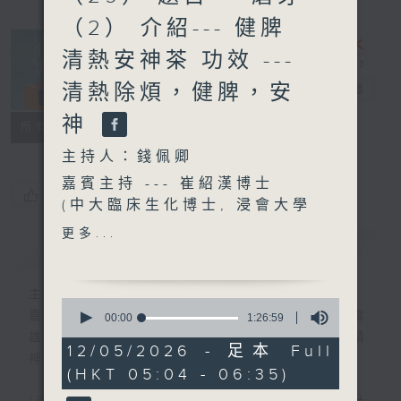
（2） 介紹--- 健脾
清熱安神茶 功效 ---
清熱除煩，健脾，安
清晨爽利
電台直播
神
FACEBOOK
聯絡
所有集數
主持人：錢佩卿
嘉賓主持 --- 崔紹漢博士
您喜歡這個節目嗎?
(中大臨床生化博士, 浸會大學
中醫學博士)
更多...
簡介
GIST
主持人：錢佩卿
0
嘉賓主持：鍾志光、葉均耀、崔紹漢博士、雷
seconds
00:00
1:26:59
of
雄德博士、營養師 林思為 、沈君豪醫生(精
1
12/05/2026 - 足本 Full
神科)
hour,
(HKT 05:04 - 06:35)
26
minutes,