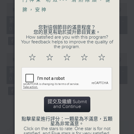
門神茶 功效--- 清熱除煩，健
0
seconds
脾，安神
00:00
56:00
of
56
第一部份 Part 1 (HKT 05:04 -
minutes,
您對這個節目的滿意程度？
06:00)
0
您的意見有助於提升節目質素。
seconds
How satisfied are you with this program?
Your feedback helps to improve the quality of
the program.
0
☆
☆
☆
☆
☆
seconds
00:00
31:09
of
31
第二部份 Part 2 (HKT 06:04 -
minutes,
06:35)
9
seconds
提交及繼續 Submit
and Continue
點擊星星進行評分：一顆星為不滿意，五顆
星為非常滿意。
重溫
CATCHUP
Click on the stars to rate: One star is for not
satisfied, and Five stars is for very satisfied.