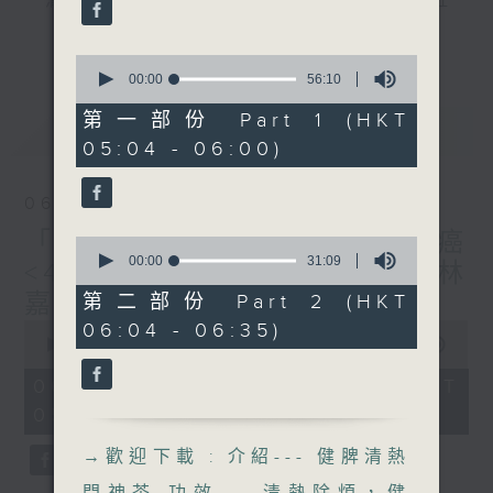
"清晨爽利"節目內容豐富，集保健、生活及社
59
seconds
會資訊等元素於一身。主要環節有：「健健康
更多...
康在清晨」 由 專業導師教授不同類型的養
0
seconds
00:00
56:10
生運動、保健常識、運動時需要注意的事項
of
及行山等實用貼士
56
第一部份 Part 1 (HKT
最新
LATEST
minutes,
05:04 - 06:00)
10
seconds
06/08/2026
清晨爽利之齊齊做早操
太極招式示範
「健健康康在清晨」主題: 肺癌
0
seconds
00:00
31:09
<4> 主講:臨床腫瘤科專科（林
of
31
嘉安醫生）
第二部份 Part 2 (HKT
minutes,
0
06:04 - 06:35)
9
seconds
00:00
1:26:59
seconds
of
1
06/08/2026 - 足本 Full (HKT
hour,
05:04 - 06:35)
26
minutes,
59
→
歡迎下載 : 介紹--- 健脾清熱
seconds