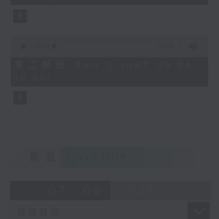
seconds
0
seconds
00:00
56:09
of
56
第二部份 Part 2 (HKT 09:04 -
minutes,
10:00)
9
seconds
重溫
CATCHUP
07 - 08
2026