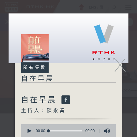
ENG
/
簡
×
全新 RTHK On The Go
取得
一手掌握 RTHK 電台、電視節目
X
所有集數
自在早晨
自在早晨
自在早晨 每朝陪你展開輕鬆新一天
主持人：陳永業
0
seconds
00:00
00:00
of