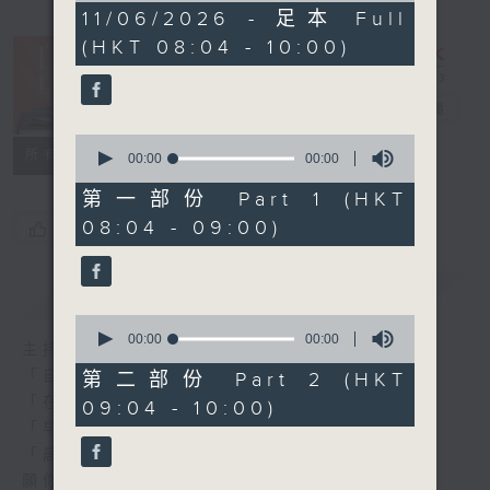
0
11/06/2026 - 足本 Full
seconds
(HKT 08:04 - 10:00)
自在早晨
電台直播
0
所有集數
seconds
00:00
00:00
of
0
第一部份 Part 1 (HKT
seconds
08:04 - 09:00)
您喜歡這個節目嗎?
簡介
GIST
0
seconds
00:00
00:00
主持人：陳永業
of
0
「自」夢中甦醒，
第二部份 Part 2 (HKT
seconds
「在」音樂中，迎接新的一天，
09:04 - 10:00)
「早」上步履輕盈，
「晨」光伴隨，安定心神。
願你每天有個「自在早晨」。