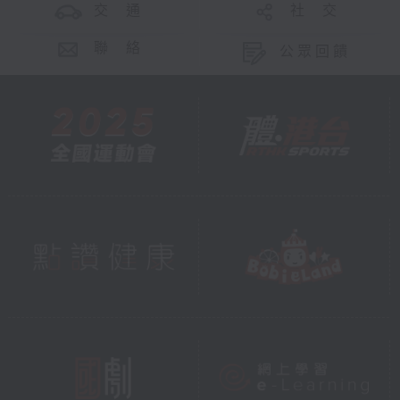
交 通
社 交
聯 絡
公眾回饋