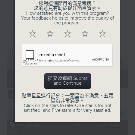
您對這個節目的滿意程度？
您的意見有助於提升節目質素。
How satisfied are you with this program?
Your feedback helps to improve the quality of
最新
LATEST
the program.
☆
☆
☆
☆
☆
07/08/2026
自在早晨
0
seconds
00:00
1:51:59
of
1
07/08/2026 - 足本 Full (HKT
hour,
提交及繼續 Submit
08:04 - 10:00)
51
and Continue
minutes,
59
點擊星星進行評分：一顆星為不滿意，五顆
seconds
星為非常滿意。
Click on the stars to rate: One star is for not
0
satisfied, and Five stars is for very satisfied.
seconds
00:00
56:00
of
56
第一部份 Part 1 (HKT 08:04 -
minutes,
09:00)
0