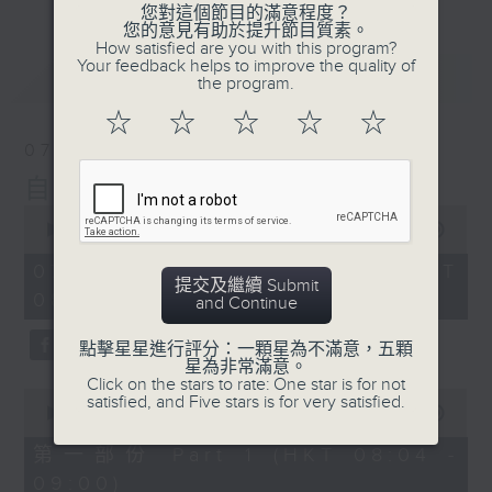
您對這個節目的滿意程度？
您的意見有助於提升節目質素。
How satisfied are you with this program?
Your feedback helps to improve the quality of
最新
LATEST
the program.
☆
☆
☆
☆
☆
07/08/2026
自在早晨
0
seconds
00:00
1:51:59
of
1
07/08/2026 - 足本 Full (HKT
hour,
提交及繼續 Submit
08:04 - 10:00)
51
and Continue
minutes,
59
點擊星星進行評分：一顆星為不滿意，五顆
seconds
星為非常滿意。
Click on the stars to rate: One star is for not
0
satisfied, and Five stars is for very satisfied.
seconds
00:00
56:00
of
56
第一部份 Part 1 (HKT 08:04 -
minutes,
09:00)
0