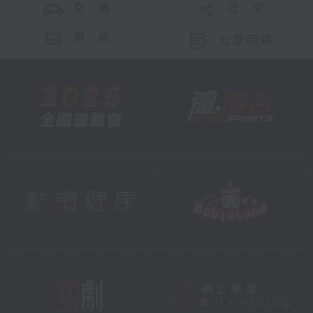
交 通
社 交
聯 絡
公眾回饋