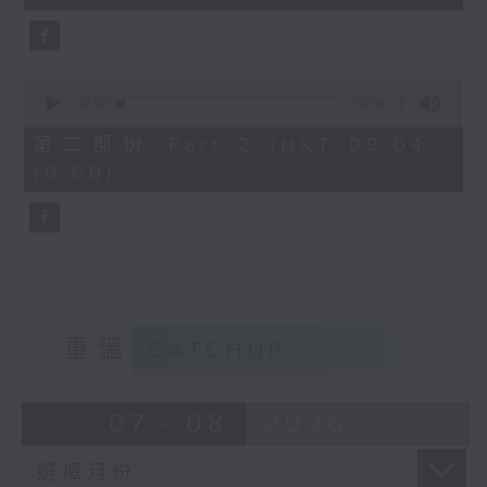
seconds
0
seconds
00:00
56:09
of
56
第二部份 Part 2 (HKT 09:04 -
minutes,
10:00)
9
seconds
重溫
CATCHUP
07 - 08
2026