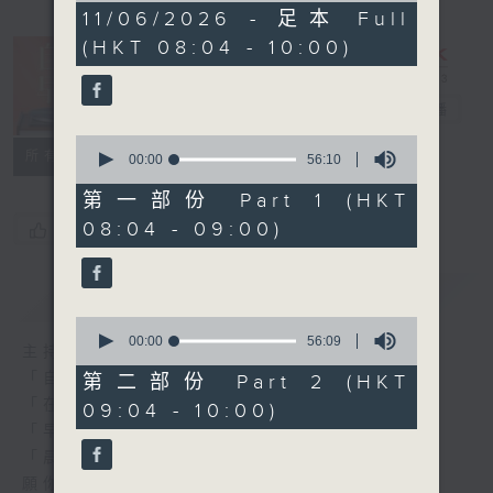
1
11/06/2026 - 足本 Full
hour,
(HKT 08:04 - 10:00)
52
minutes,
0
seconds
自在早晨
電台直播
0
所有集數
seconds
00:00
56:10
of
56
第一部份 Part 1 (HKT
minutes,
08:04 - 09:00)
您喜歡這個節目嗎?
10
seconds
簡介
GIST
0
seconds
00:00
56:09
主持人：陳永業
of
56
「自」夢中甦醒，
第二部份 Part 2 (HKT
minutes,
「在」音樂中，迎接新的一天，
09:04 - 10:00)
9
seconds
「早」上步履輕盈，
「晨」光伴隨，安定心神。
願你每天有個「自在早晨」。