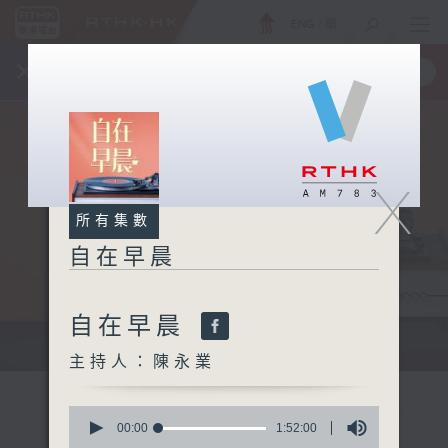
ENG
/
簡
×
全新 RTHK On The Go
取得
一手掌握 RTHK 電台、電視節目
X
所有集數
自在早晨
自在早晨
自在早晨 每朝陪你展開輕鬆新一天
主持人：陳永業
0
seconds
00:00
1:52:00
of