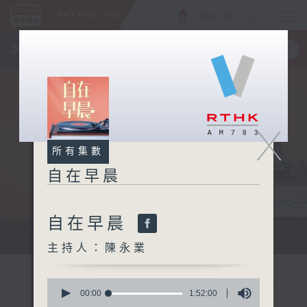
ENG
/
簡
×
全新 RTHK On The Go
取得
一手掌握 RTHK 電台、電視節目
X
所有集數
自在早晨
自在早晨
自在早晨 每朝陪你展開輕鬆新一天
主持人：陳永業
0
seconds
00:00
1:52:00
of