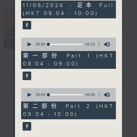
1
11/06/2026 - 足本 Full
hour,
(HKT 08:04 - 10:00)
52
minutes,
0
seconds
自在早晨
電台直播
0
所有集數
seconds
00:00
56:10
of
56
第一部份 Part 1 (HKT
minutes,
08:04 - 09:00)
您喜歡這個節目嗎?
10
seconds
簡介
GIST
0
seconds
00:00
56:09
主持人：陳永業
of
56
「自」夢中甦醒，
第二部份 Part 2 (HKT
minutes,
「在」音樂中，迎接新的一天，
09:04 - 10:00)
9
seconds
「早」上步履輕盈，
「晨」光伴隨，安定心神。
願你每天有個「自在早晨」。