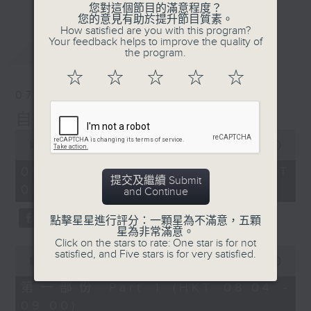
您對這個節目的滿意程度？
您的意見有助於提升節目質素。
How satisfied are you with this program?
Your feedback helps to improve the quality of
最新
LATEST
the program.
☆
☆
☆
☆
☆
07/08/2026
自在早晨
0
seconds
00:00
1:51:59
of
1
07/08/2026 - 足本 Full (HKT
hour,
提交及繼續 Submit
08:04 - 10:00)
51
and Continue
minutes,
59
點擊星星進行評分：一顆星為不滿意，五顆
seconds
星為非常滿意。
Click on the stars to rate: One star is for not
0
satisfied, and Five stars is for very satisfied.
seconds
00:00
56:00
of
56
第一部份 Part 1 (HKT 08:04 -
minutes,
09:00)
0