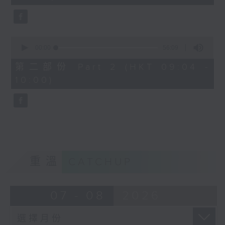
seconds
0
seconds
00:00
56:09
of
56
第二部份 Part 2 (HKT 09:04 -
minutes,
10:00)
9
seconds
重溫
CATCHUP
07 - 08
2026