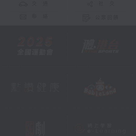
交 通
社 交
聯 絡
公眾回饋